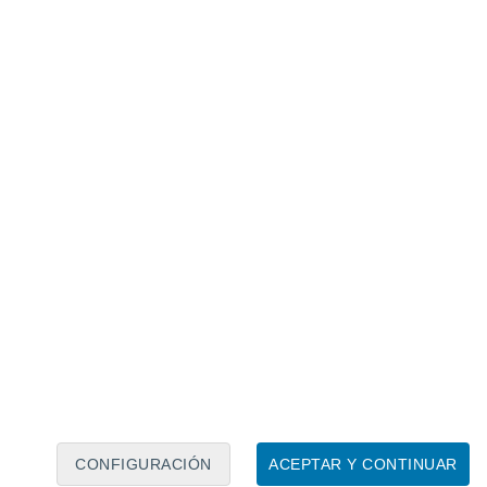
Calendario lunar
Lun
Mar
Mié
Jue
Vie
Sáb
Dom
6
7
8
9
10
11
12
13
14
15
16
17
18
19
CONFIGURACIÓN
ACEPTAR Y CONTINUAR