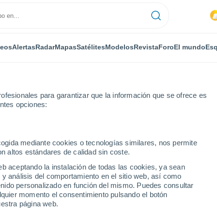
deos
Alertas
Radar
Mapas
Satélites
Modelos
Revista
Foro
El mundo
Esq
ofesionales para garantizar que la información que se ofrece es
entes opciones:
Ermont
ecogida mediante cookies o tecnologías similares, nos permite
on altos estándares de calidad sin coste.
eb aceptando la instalación de todas las cookies, ya sean
 y análisis del comportamiento en el sitio web, así como
...
ntenido personalizado en función del mismo. Puedes consultar
alquier momento el consentimiento pulsando el botón
Por horas
uestra página web.
Cielos nubosos en las próximas
horas