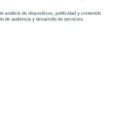
35°
/
19°
31°
/
19°
33°
/
18°
37°
/
19°
e análisis de dispositivos, publicidad y contenido
n de audiencia y desarrollo de servicios.
-
36
km/h
13
-
32
km/h
13
-
32
km/h
10
-
30
km/h
o
Oeste
0 Bajo
7
-
14 km/h
FPS:
no
uboso
Oeste
0 Bajo
6
-
15 km/h
FPS:
no
Oeste
1 Bajo
7
-
19 km/h
FPS:
no
Noroeste
3 Medio
10
-
27 km/h
FPS:
6-10