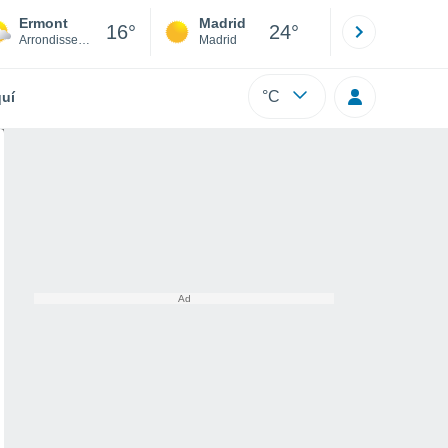
Ermont
Madrid
Barcelona
16°
24°
Arrondissement of Argenteuil
Madrid
Barcelona
°C
uí