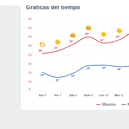
Gráficas del tiempo
45
40
35°
35
33°
31°
31°
30
27°
26°
25
20
19°
19°
18°
15
15°
15°
12°
10
°C
Jue
6
Vie
7
Sáb
8
Dom
9
Lun
10
Mar
11
Máxima