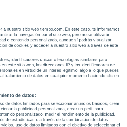
er a nuestro sitio web tiempo.com. En este caso, te informamos
h
tizar la navegación por el sitio web, pero no se utilizarán
dad o contenido personalizado, aunque sí podrás visualizar
ción de cookies y acceder a nuestro sitio web a través de este
s y
es, identificadores únicos o tecnologías similares para
n este sitio web, las direcciones IP y los identificadores de
rsonales en virtud de un interés legítimo, algo a lo que puedes
e nubosidad
Radar de lluvia
Satélites
Modelos
 al tratamiento de datos en cualquier momento haciendo clic en
miento de datos:
omingo
Lunes
Martes
Miércoles
uso de datos limitados para seleccionar anuncios básicos, crear
9 Ago
10 Ago
11 Ago
12 Ago
ccionar la publicidad personalizada, crear un perfil para
ontenido personalizado, medir el rendimiento de la publicidad,
vés de estadísticas o a través de la combinación de datos
rvicios, uso de datos limitados con el objetivo de seleccionar el