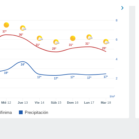
8
37°
36°
6
31°
31°
31°
29°
29°
4
24°
19°
17°
17°
17°
17°
2
17°
l/m²
Mié
12
Jue
13
Vie
14
Sáb
15
Dom
16
Lun
17
Mar
18
Mínima
Precipitación