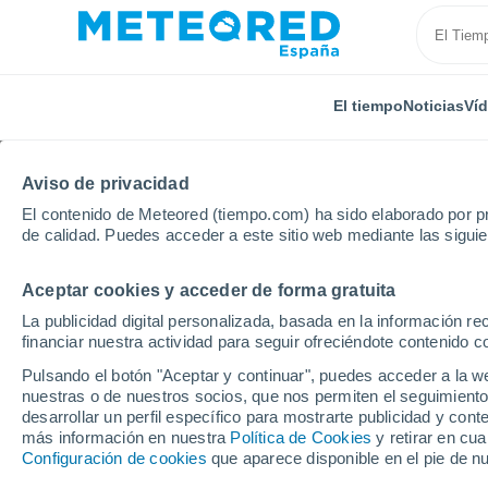
El tiempo
Noticias
Ví
Aviso de privacidad
El contenido de Meteored (tiempo.com) ha sido elaborado por pr
de calidad. Puedes acceder a este sitio web mediante las sigui
Aceptar cookies y acceder de forma gratuita
Inicio
Francia
Isla de Francia
Valle del Oise
La publicidad digital personalizada, basada en la información r
financiar nuestra actividad para seguir ofreciéndote contenido c
El Tiempo en Ermont
Pulsando el botón "Aceptar y continuar", puedes acceder a la w
nuestras o de nuestros socios, que nos permiten el seguimiento
06:49
Jueves
desarrollar un perfil específico para mostrarte publicidad y co
más información en nuestra
Política de Cookies
y retirar en cu
Configuración de cookies
que aparece disponible en el pie de n
Nubes altas