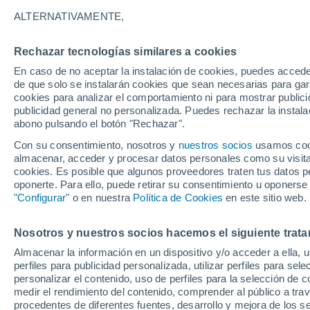
16°
ALTERNATIVAMENTE,
Rechazar tecnologías similares a cookies
Oeste
En caso de no aceptar la instalación de cookies, puedes acced
Sensación de 16°
7
-
14 km/
de que solo se instalarán cookies que sean necesarias para garan
cookies para analizar el comportamiento ni para mostrar publici
publicidad general no personalizada. Puedes rechazar la instala
abono pulsando el botón "Rechazar".
Atención al fin de semana
España podrá registrar tormentas muy fuerte
Con su consentimiento, nosotros y
nuestros socios
usamos cooki
con fenómenos adversos
almacenar, acceder y procesar datos personales como su visita e
cookies. Es posible que algunos proveedores traten tus datos pe
El Tiempo 1 - 7 días
Por horas
Actualidad
Mapa d
oponerte. Para ello, puede retirar su consentimiento u oponerse
"Configurar"
o en nuestra
Política de Cookies
en este sitio web.
Nosotros y nuestros socios hacemos el siguiente trata
Mañana
Sábado
D
Hoy
Almacenar la información en un dispositivo y/o acceder a ella, 
7 Ago
8 Ago
6 Ago
perfiles para publicidad personalizada, utilizar perfiles para sele
personalizar el contenido, uso de perfiles para la selección de c
medir el rendimiento del contenido, comprender al público a tra
procedentes de diferentes fuentes, desarrollo y mejora de los se