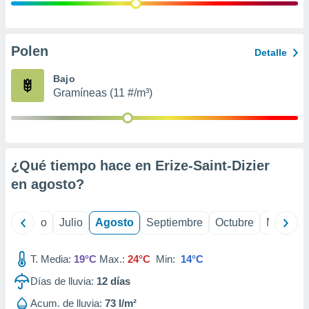
 seleccionar
o.
calización
precisa e
Polen
Detalle
ión mediante
Bajo
, publicidad
Gramíneas (11 #/m³)
dos,
 publicidad
,
ón de
¿Qué tiempo hace en Erize-Saint-Dizier
 desarrollo
s.
en
agosto
?
tros 1199
ios
yo
Junio
Julio
Agosto
Septiembre
Octubre
Noviemb
T. Media:
19°C
Max.:
24°C
Min:
14°C
Días de lluvia:
12
días
Acum. de lluvia:
73 l/m²