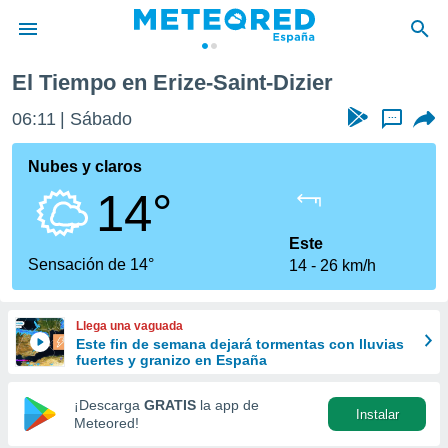
El Tiempo en Erize-Saint-Dizier
privacidad
06:11
Sábado
...
o de
tiempo.com)
borado por
Nubes y claros
es para
14°
ue la
 que se
e calidad.
Este
eder a este
Sensación de 14°
14
26 km/h
ediante las
opciones:
Llega una vaguada
ookies y
Este fin de semana dejará tormentas con lluvias
e forma
fuertes y granizo en España
d digital
¡Descarga
GRATIS
la app de
Instalar
ada, basada
Meteored!
mación