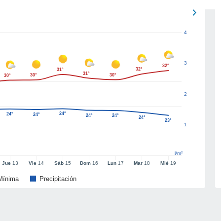
4
3
32°
32°
31°
31°
30°
30°
30°
2
24°
24°
24°
24°
24°
24°
23°
1
l/m²
Jue
13
Vie
14
Sáb
15
Dom
16
Lun
17
Mar
18
Mié
19
Mínima
Precipitación