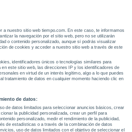
er a nuestro sitio web tiempo.com. En este caso, te informamos
h
tizar la navegación por el sitio web, pero no se utilizarán
dad o contenido personalizado, aunque sí podrás visualizar
ción de cookies y acceder a nuestro sitio web a través de este
es, identificadores únicos o tecnologías similares para
n este sitio web, las direcciones IP y los identificadores de
rsonales en virtud de un interés legítimo, algo a lo que puedes
 temperatura
Radar de lluvia
Satélites
Modelos
 al tratamiento de datos en cualquier momento haciendo clic en
miento de datos:
Lunes
Martes
Miércoles
Jueves
uso de datos limitados para seleccionar anuncios básicos, crear
10 Ago
11 Ago
12 Ago
13 Ago
ccionar la publicidad personalizada, crear un perfil para
ontenido personalizado, medir el rendimiento de la publicidad,
vés de estadísticas o a través de la combinación de datos
rvicios, uso de datos limitados con el objetivo de seleccionar el