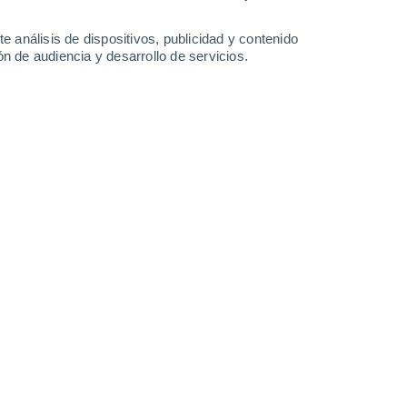
29°
/
23°
29°
/
23°
30°
/
24°
30°
/
24°
e análisis de dispositivos, publicidad y contenido
n de audiencia y desarrollo de servicios.
-
21
km/h
8
-
24
km/h
10
-
25
km/h
12
-
29
km/h
Sureste
5 Medio
°
8
-
21 km/h
FPS:
6-10
Sureste
3 Medio
°
8
-
22 km/h
FPS:
6-10
Sureste
1 Bajo
°
5
-
20 km/h
FPS:
no
Sur
0 Bajo
°
2
-
15 km/h
FPS:
no