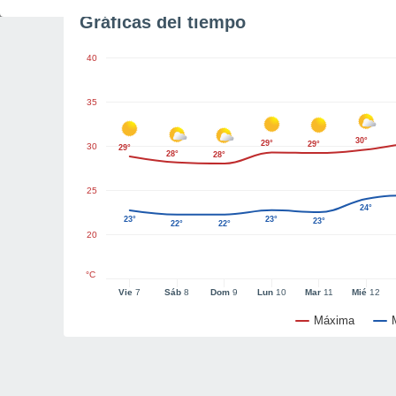
Gráficas del tiempo
40
35
30°
29°
29°
30
29°
28°
28°
25
24°
23°
23°
23°
22°
22°
20
°C
Vie
7
Sáb
8
Dom
9
Lun
10
Mar
11
Mié
12
Máxima