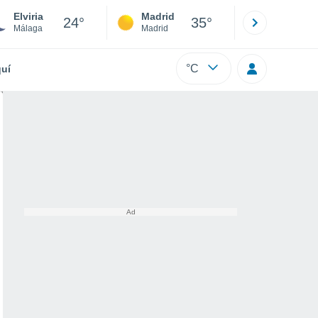
Elviria
Madrid
Barcelona
24°
35°
Málaga
Madrid
Barcelona
°C
uí