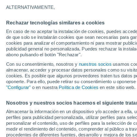
25°
ALTERNATIVAMENTE,
Rechazar tecnologías similares a cookies
Suroeste
En caso de no aceptar la instalación de cookies, puedes acced
Sensación de 26°
1
-
10 km/
de que solo se instalarán cookies que sean necesarias para garan
cookies para analizar el comportamiento ni para mostrar publici
publicidad general no personalizada. Puedes rechazar la instala
abono pulsando el botón "Rechazar".
Tormentas fuertes
Esta tarde las tormentas dejarán fenómenos
Con su consentimiento, nosotros y
nuestros socios
usamos cooki
adversos en 6 comunidades
almacenar, acceder y procesar datos personales como su visita e
cookies. Es posible que algunos proveedores traten tus datos pe
El Tiempo 1 - 7 días
Por horas
Actualidad
Mapa de
oponerte. Para ello, puede retirar su consentimiento u oponerse
"Configurar"
o en nuestra
Política de Cookies
en este sitio web.
Nosotros y nuestros socios hacemos el siguiente trata
Mañana
Domingo
Hoy
Almacenar la información en un dispositivo y/o acceder a ella, 
8 Ago
9 Ago
7 Ago
perfiles para publicidad personalizada, utilizar perfiles para sele
personalizar el contenido, uso de perfiles para la selección de c
medir el rendimiento del contenido, comprender al público a tra
procedentes de diferentes fuentes, desarrollo y mejora de los se