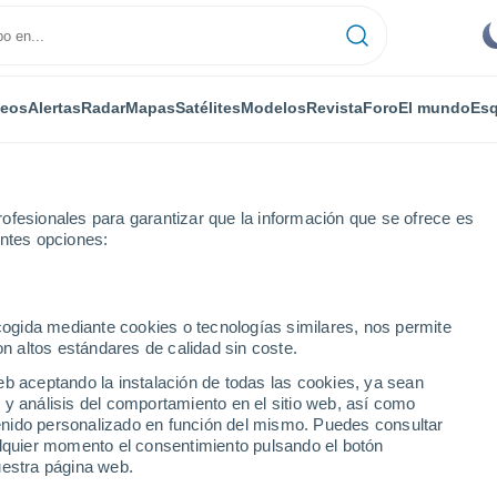
deos
Alertas
Radar
Mapas
Satélites
Modelos
Revista
Foro
El mundo
Esq
ofesionales para garantizar que la información que se ofrece es
entes opciones:
ecogida mediante cookies o tecnologías similares, nos permite
on altos estándares de calidad sin coste.
eb aceptando la instalación de todas las cookies, ya sean
 y análisis del comportamiento en el sitio web, así como
...
ntenido personalizado en función del mismo. Puedes consultar
alquier momento el consentimiento pulsando el botón
Por horas
uestra página web.
Cielos despejados en las
próximas horas