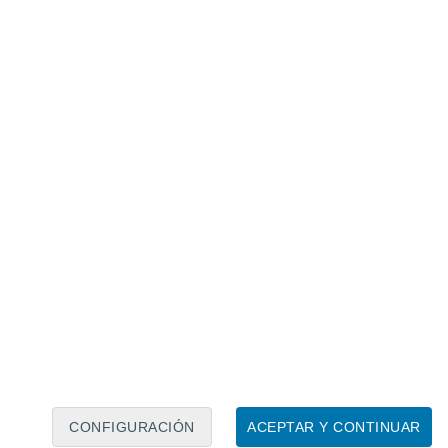
Calendario lunar
Lun
Mar
Mié
Jue
Vie
Sáb
Dom
7
8
9
10
11
12
13
14
15
16
17
18
19
20
CONFIGURACIÓN
ACEPTAR Y CONTINUAR