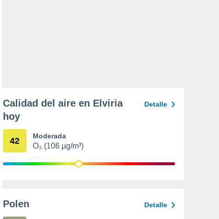
Calidad del aire en Elviria
Detalle
hoy
Moderada
42
O₃ (106 µg/m³)
Polen
Detalle