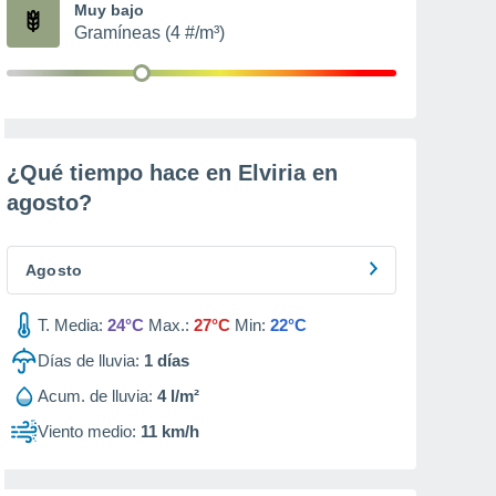
Muy bajo
Gramíneas (4 #/m³)
¿Qué tiempo hace en Elviria en
agosto
?
Agosto
T. Media:
24°C
Max.:
27°C
Min:
22°C
Días de lluvia:
1
días
Acum. de lluvia:
4 l/m²
Viento medio:
11 km/h