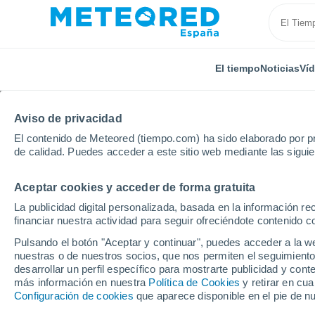
El tiempo
Noticias
Ví
Aviso de privacidad
El contenido de Meteored (tiempo.com) ha sido elaborado por pr
de calidad. Puedes acceder a este sitio web mediante las sigui
Aceptar cookies y acceder de forma gratuita
Inicio
Andalucía
Provincia de Málaga
Elviria
La publicidad digital personalizada, basada en la información r
financiar nuestra actividad para seguir ofreciéndote contenido c
El Tiempo en Elviria
Pulsando el botón "Aceptar y continuar", puedes acceder a la w
nuestras o de nuestros socios, que nos permiten el seguimiento
21:18
Viernes
desarrollar un perfil específico para mostrarte publicidad y co
más información en nuestra
Política de Cookies
y retirar en cu
Configuración de cookies
que aparece disponible en el pie de n
Soleado