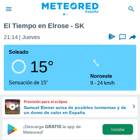
El Tiempo en Elrose - SK
privacidad
21:14
Jueves
...
o de
tiempo.com)
borado por
Soleado
es para
15°
ue la
 que se
e calidad.
Noroeste
eder a este
Sensación de 15°
9
24 km/h
ediante las
opciones:
Previsión para el eclipse
ookies y
Samuel Biener avisa de posibles tormentas y de
e forma
un domo de calor en España
d digital
¡Descarga
GRATIS
la app de
Instalar
ada, basada
Meteored!
mación