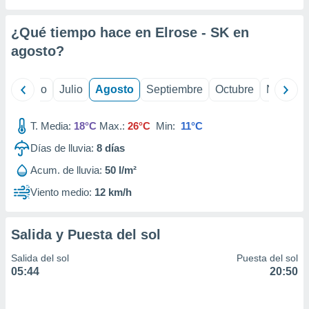
 seleccionar
o.
¿Qué tiempo hace en Elrose - SK en
calización
precisa e
agosto
?
ión mediante
, publicidad
yo
Junio
Julio
Agosto
Septiembre
Octubre
Noviemb
dos,
T. Media:
18°C
Max.:
26°C
Min:
11°C
 publicidad
,
Días de lluvia:
8
días
ón de
 desarrollo
Acum. de lluvia:
50 l/m²
s.
Viento medio:
12 km/h
tros 1199
ios
Salida y Puesta del sol
Salida del sol
Puesta del sol
05:44
20:50