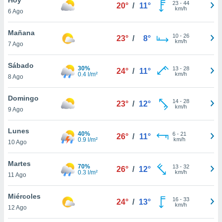
23
-
44
20°
/
11°
km/h
6 Ago
do en
 mismo.
sultar más
Mañana
10
-
26
23°
/
8°
 en nuestra
km/h
7 Ago
 Cookies
y
ualquier
Sábado
30%
13
-
28
24°
/
11°
0.4 l/m²
km/h
8 Ago
ento
 botón
ación de
Domingo
14
-
28
23°
/
12°
kies
km/h
9 Ago
 disponible
e nuestra
Lunes
40%
6
-
21
.
26°
/
11°
0.9 l/m²
km/h
10 Ago
IVAMENTE,
Martes
70%
13
-
32
26°
/
12°
0.3 l/m²
km/h
11 Ago
as
 a cookies
Miércoles
16
-
33
24°
/
13°
km/h
 no aceptar
12 Ago
ón de