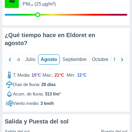
40
 seleccionar
PM₂₅ (25 µg/m³)
o.
calización
precisa e
ión mediante
¿Qué tiempo hace en Eldoret en
, publicidad
agosto
?
dos,
 publicidad
yo
Junio
Julio
Agosto
Septiembre
Octubre
Noviemb
,
ón de
 desarrollo
T. Media:
15°C
Max.:
21°C
Min:
11°C
s.
Días de lluvia:
28
días
tros 1199
ios
Acum. de lluvia:
313 l/m²
Viento medio:
3 km/h
Salida y Puesta del sol
Salida del sol
Puesta del sol