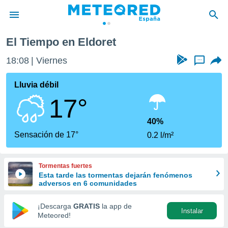
El Tiempo en Eldoret
privacidad
18:08
Viernes
...
o de
tiempo.com)
borado por
Lluvia débil
es para
17°
ue la
 que se
e calidad.
40%
eder a este
Sensación de 17°
0.2 l/m²
ediante las
opciones:
Tormentas fuertes
ookies y
Esta tarde las tormentas dejarán fenómenos
e forma
adversos en 6 comunidades
d digital
¡Descarga
GRATIS
la app de
Instalar
ada, basada
Meteored!
mación