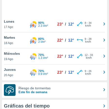
 botón
.
nto,
Lunes
90%
8
-
34
23°
/
12°
2.3 l/m²
km/h
17 Ago
cios
kies,
Martes
ores únicos
80%
9
-
28
22°
/
12°
2 l/m²
km/h
18 Ago
as similares
nar,
rocesar
Miércoles
70%
12
-
33
22°
/
12°
onales como
1.3 l/m²
km/h
19 Ago
 este sitio
recciones IP
Jueves
ficadores de
70%
9
-
26
23°
/
12°
0.9 l/m²
km/h
20 Ago
 posible
s
 traten tus
Riesgo de tormentas
nales en
Este fin de semana
 interés
go a lo que
nerte. Para
Gráficas del tiempo
retirar su