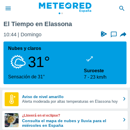
El Tiempo en Elassona
privacidad
10:44
Domingo
...
o de
tiempo.com)
borado por
Nubes y claros
es para
31°
ue la
 que se
e calidad.
Suroeste
eder a este
Sensación de 31°
7
23 km/h
ediante las
opciones:
ookies y
Aviso de nivel amarillo
Alerta moderada por altas temperaturas en Elassona hoy
e forma
d digital
¿Lloverá en el eclipse?
ada, basada
Consulta el mapa de nubes y lluvia para el
miércoles en España
mación