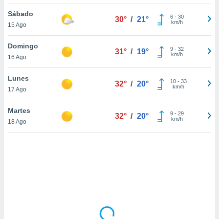
uedes
uestro sitio
Sábado
6
-
30
30°
/
21°
.com. En
km/h
15 Ago
te
 de que
Domingo
talarán
9
-
32
31°
/
19°
km/h
16 Ago
e sean
para
a
Lunes
10
-
33
32°
/
20°
por el sitio
km/h
17 Ago
o se
cookies para
Martes
9
-
29
32°
/
20°
km/h
18 Ago
nto ni para
licidad o
ado, aunque
sualizar
general no
ada. Puedes
 instalación
y acceder a
io web a
ste abono