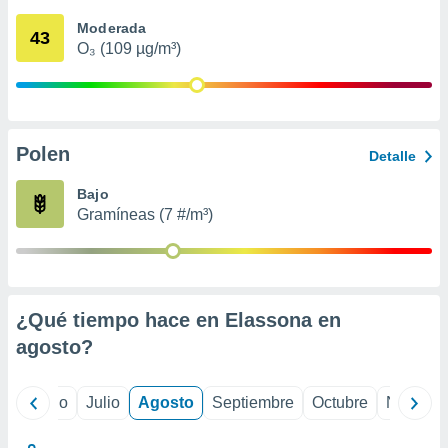
 seleccionar
o.
Moderada
43
O₃ (109 µg/m³)
calización
precisa e
ión mediante
, publicidad
Polen
Detalle
dos,
 publicidad
Bajo
,
Gramíneas (7 #/m³)
ón de
 desarrollo
s.
tros 1199
ios
¿Qué tiempo hace en Elassona en
agosto
?
yo
Junio
Julio
Agosto
Septiembre
Octubre
Noviemb