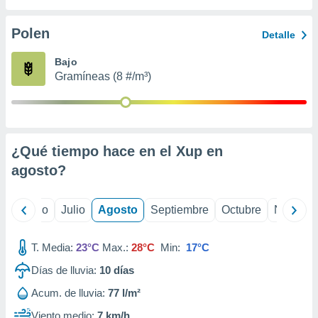
 seleccionar
o.
Polen
Detalle
calización
precisa e
Bajo
ión mediante
Gramíneas (8 #/m³)
, publicidad
dos,
 publicidad
,
¿Qué tiempo hace en el Xup en
ón de
agosto
?
 desarrollo
s.
tros 1199
yo
Junio
Julio
Agosto
Septiembre
Octubre
Noviemb
ios
T. Media:
23°C
Max.:
28°C
Min:
17°C
Días de lluvia:
10
días
Acum. de lluvia:
77 l/m²
Viento medio:
7 km/h