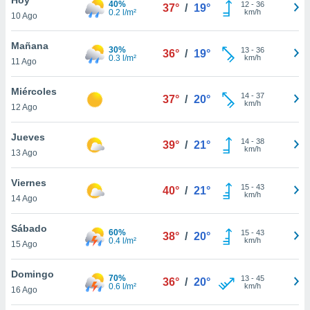
40%
12
-
36
37°
/
19°
0.2 l/m²
km/h
10 Ago
do en
 mismo.
sultar más
Mañana
30%
13
-
36
36°
/
19°
 en nuestra
0.3 l/m²
km/h
11 Ago
 Cookies
y
ualquier
Miércoles
14
-
37
37°
/
20°
km/h
12 Ago
ento
 botón
ación de
Jueves
14
-
38
39°
/
21°
kies
km/h
13 Ago
 disponible
e nuestra
Viernes
15
-
43
.
40°
/
21°
km/h
14 Ago
IVAMENTE,
Sábado
60%
15
-
43
38°
/
20°
0.4 l/m²
km/h
15 Ago
as
 a cookies
Domingo
70%
13
-
45
36°
/
20°
0.6 l/m²
km/h
 no aceptar
16 Ago
ón de