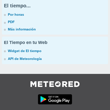
El tiempo...
Por horas
PDF
Más información
El Tiempo en tu Web
Widget de El tiempo
API de Meteorología