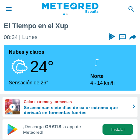
El Tiempo en el Xup
privacidad
08:34
Lunes
...
o de
tiempo.com)
borado por
Nubes y claros
es para
24°
ue la
 que se
e calidad.
Norte
eder a este
Sensación de 26°
4
14 km/h
ediante las
opciones:
Calor extremo y tormentas
ookies y
Se avecinan siete días de calor extremo que
e forma
derivará en tormentas fuertes
d digital
¡Descarga
GRATIS
la app de
Instalar
ada, basada
Meteored!
mación