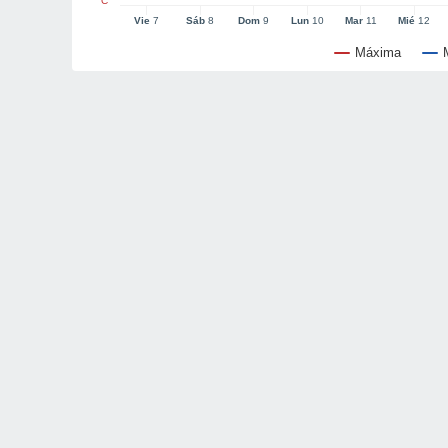
°C
Vie
7
Sáb
8
Dom
9
Lun
10
Mar
11
Mié
12
Máxima