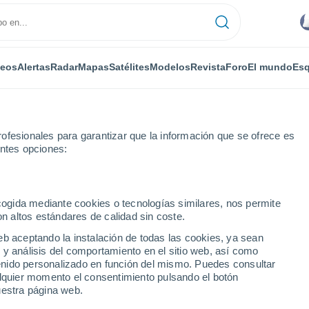
deos
Alertas
Radar
Mapas
Satélites
Modelos
Revista
Foro
El mundo
Esq
ofesionales para garantizar que la información que se ofrece es
entes opciones:
ecogida mediante cookies o tecnologías similares, nos permite
on altos estándares de calidad sin coste.
to
eb aceptando la instalación de todas las cookies, ya sean
 y análisis del comportamiento en el sitio web, así como
...
ntenido personalizado en función del mismo. Puedes consultar
alquier momento el consentimiento pulsando el botón
Por horas
uestra página web.
Intervalos nubosos en las
próximas horas