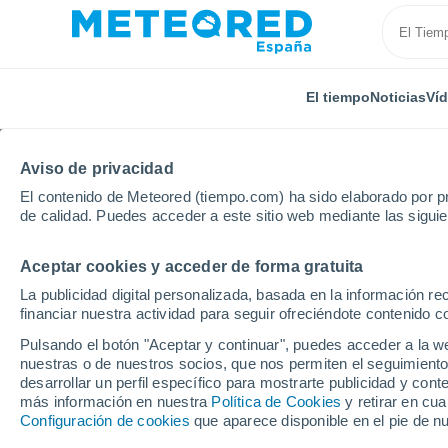
El tiempo
Noticias
Ví
Aviso de privacidad
El contenido de Meteored (tiempo.com) ha sido elaborado por pr
de calidad. Puedes acceder a este sitio web mediante las sigui
Aceptar cookies y acceder de forma gratuita
Inicio
México
Baja California Sur
El Rosarito
La publicidad digital personalizada, basada en la información r
financiar nuestra actividad para seguir ofreciéndote contenido c
El Tiempo en El Rosari
Pulsando el botón "Aceptar y continuar", puedes acceder a la w
nuestras o de nuestros socios, que nos permiten el seguimiento
02:35
Viernes
desarrollar un perfil específico para mostrarte publicidad y co
más información en nuestra
Política de Cookies
y retirar en cu
Configuración de cookies
que aparece disponible en el pie de n
Nubes y claros