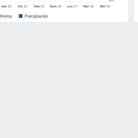
l/m²
Jue
13
Vie
14
Sáb
15
Dom
16
Lun
17
Mar
18
Mié
19
Mínima
Precipitación