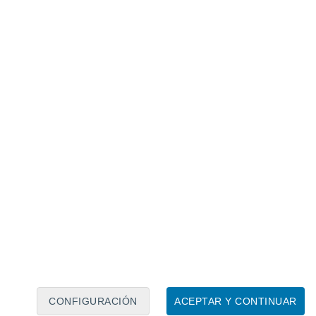
Calendario lunar
Lun
Mar
Mié
Jue
Vie
Sáb
Dom
7
8
9
10
11
12
13
14
15
16
CONFIGURACIÓN
ACEPTAR Y CONTINUAR