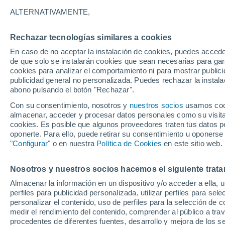
28°
ALTERNATIVAMENTE,
Rechazar tecnologías similares a cookies
Menguant
En caso de no aceptar la instalación de cookies, puedes acced
Iluminada
Sensación de 28°
de que solo se instalarán cookies que sean necesarias para garan
cookies para analizar el comportamiento ni para mostrar publici
publicidad general no personalizada. Puedes rechazar la instala
abono pulsando el botón "Rechazar".
Actualidad
El secreto del mar de ardora: la ciencia expli
Con su consentimiento, nosotros y
nuestros socios
usamos cooki
qué brillan en la noche las playas de Galicia
almacenar, acceder y procesar datos personales como su visita e
cookies. Es posible que algunos proveedores traten tus datos pe
El Tiempo 1 - 7 días
Por horas
Actualidad
Mapa d
oponerte. Para ello, puede retirar su consentimiento u oponerse
"Configurar"
o en nuestra
Política de Cookies
en este sitio web.
Nosotros y nuestros socios hacemos el siguiente trata
Mañana
Domingo
Hoy
Almacenar la información en un dispositivo y/o acceder a ella, 
8 Ago
9 Ago
7 Ago
perfiles para publicidad personalizada, utilizar perfiles para sele
personalizar el contenido, uso de perfiles para la selección de c
medir el rendimiento del contenido, comprender al público a tra
procedentes de diferentes fuentes, desarrollo y mejora de los se
30%