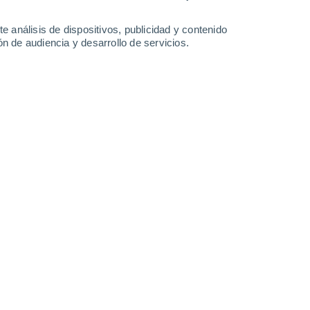
41°
/
27°
41°
/
26°
41°
/
25°
40°
/
24°
e análisis de dispositivos, publicidad y contenido
n de audiencia y desarrollo de servicios.
-
39
km/h
19
-
42
km/h
18
-
55
km/h
28
-
59
km/h
gosto
Oeste
0 Bajo
11
-
20 km/h
FPS:
no
Oeste
0 Bajo
11
-
20 km/h
FPS:
no
Oeste
0 Bajo
11
-
20 km/h
FPS:
no
Oeste
0 Bajo
11
-
20 km/h
FPS:
no