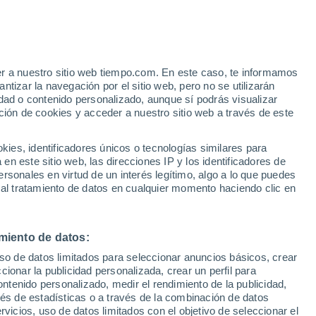
e
er a nuestro sitio web tiempo.com. En este caso, te informamos
:
31%
tizar la navegación por el sitio web, pero no se utilizarán
dad o contenido personalizado, aunque sí podrás visualizar
ción de cookies y acceder a nuestro sitio web a través de este
ca por
es, identificadores únicos o tecnologías similares para
n este sitio web, las direcciones IP y los identificadores de
rsonales en virtud de un interés legítimo, algo a lo que puedes
e nubosidad
Radar de lluvia
Satélites
Modelos
 al tratamiento de datos en cualquier momento haciendo clic en
miento de datos:
Lunes
Martes
Miércoles
Jueves
uso de datos limitados para seleccionar anuncios básicos, crear
10 Ago
11 Ago
12 Ago
13 Ago
ccionar la publicidad personalizada, crear un perfil para
ontenido personalizado, medir el rendimiento de la publicidad,
vés de estadísticas o a través de la combinación de datos
rvicios, uso de datos limitados con el objetivo de seleccionar el