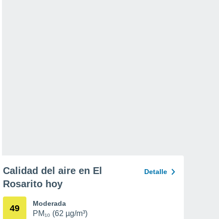
Calidad del aire en El
Detalle
Rosarito hoy
Moderada
49
PM₁₀ (62 µg/m³)