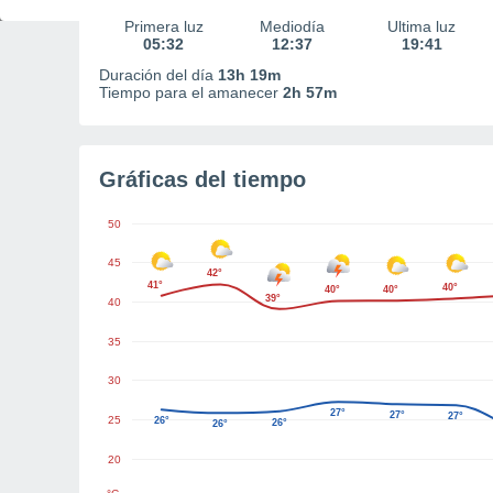
Primera luz
Mediodía
Última luz
05:32
12:37
19:41
Duración del día
13h 19m
Tiempo para el amanecer
2h 57m
Gráficas del tiempo
50
45
42°
41°
40°
40°
40°
39°
40
35
30
27°
27°
27°
25
26°
26°
26°
20