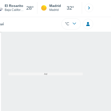
El Rosarito
Madrid
Barcelona
28°
32°
Baja California Sur
Madrid
Barcelona
°C
uí