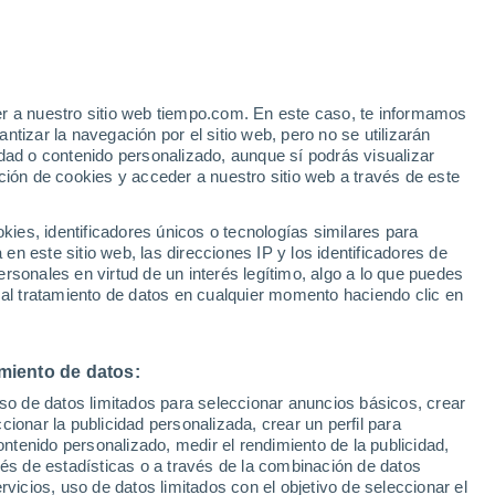
Aviso de nivel amarillo
Alerta moderada por altas
temperaturas en el Pla de l'Estació
hoy
er a nuestro sitio web tiempo.com. En este caso, te informamos
tizar la navegación por el sitio web, pero no se utilizarán
dad o contenido personalizado, aunque sí podrás visualizar
ción de cookies y acceder a nuestro sitio web a través de este
es, identificadores únicos o tecnologías similares para
n este sitio web, las direcciones IP y los identificadores de
rsonales en virtud de un interés legítimo, algo a lo que puedes
e nubosidad
Radar de lluvia
Satélites
Modelos
 al tratamiento de datos en cualquier momento haciendo clic en
miento de datos:
iércoles
Jueves
Viernes
Sábado
uso de datos limitados para seleccionar anuncios básicos, crear
12 Ago
13 Ago
14 Ago
15 Ago
ccionar la publicidad personalizada, crear un perfil para
ontenido personalizado, medir el rendimiento de la publicidad,
vés de estadísticas o a través de la combinación de datos
rvicios, uso de datos limitados con el objetivo de seleccionar el