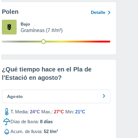
Polen
Detalle
Bajo
Gramíneas (7 #/m³)
¿Qué tiempo hace en el Pla de
l'Estació en
agosto
?
Agosto
T. Media:
24°C
Max.:
27°C
Min:
21°C
Días de lluvia:
8
días
Acum. de lluvia:
52 l/m²