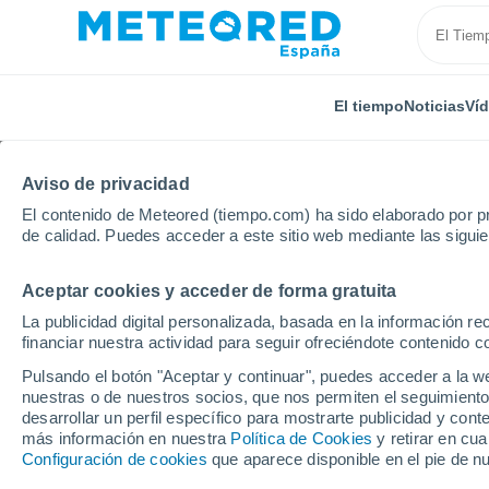
El tiempo
Noticias
Ví
Aviso de privacidad
El contenido de Meteored (tiempo.com) ha sido elaborado por pr
de calidad. Puedes acceder a este sitio web mediante las sigui
Aceptar cookies y acceder de forma gratuita
Inicio
Cataluña
Provincia de Barcelona
el Pla de
La publicidad digital personalizada, basada en la información r
financiar nuestra actividad para seguir ofreciéndote contenido c
El Tiempo en el Pla de 
Pulsando el botón "Aceptar y continuar", puedes acceder a la w
nuestras o de nuestros socios, que nos permiten el seguimiento
10:14
Domingo
desarrollar un perfil específico para mostrarte publicidad y co
más información en nuestra
Política de Cookies
y retirar en cu
Configuración de cookies
que aparece disponible en el pie de n
Soleado