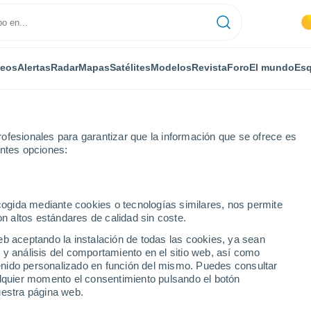
deos
Alertas
Radar
Mapas
Satélites
Modelos
Revista
Foro
El mundo
Esq
ofesionales para garantizar que la información que se ofrece es
entes opciones:
 l'Estació
ecogida mediante cookies o tecnologías similares, nos permite
on altos estándares de calidad sin coste.
l'Estació
eb aceptando la instalación de todas las cookies, ya sean
 y análisis del comportamiento en el sitio web, así como
...
ntenido personalizado en función del mismo. Puedes consultar
alquier momento el consentimiento pulsando el botón
Por horas
uestra página web.
Intervalos nubosos en las
próximas horas