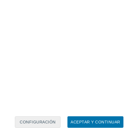
Calendario lunar
Lun
Mar
Mié
Jue
Vie
Sáb
Dom
9
10
11
12
13
14
15
16
17
18
19
20
21
22
CONFIGURACIÓN
ACEPTAR Y CONTINUAR