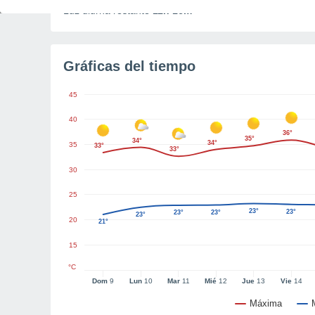
Luz diurna restante
11h 16m
Gráficas del tiempo
45
40
36°
35°
34°
34°
35
33°
33°
30
25
23°
23°
23°
23°
23°
20
21°
15
°C
Dom
9
Lun
10
Mar
11
Mié
12
Jue
13
Vie
14
Máxima