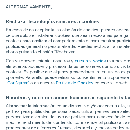
29°
ALTERNATIVAMENTE,
Rechazar tecnologías similares a cookies
Sur
En caso de no aceptar la instalación de cookies, puedes acced
Sensación de 30°
2
-
11 km/h
de que solo se instalarán cookies que sean necesarias para garan
cookies para analizar el comportamiento ni para mostrar publici
publicidad general no personalizada. Puedes rechazar la instala
abono pulsando el botón "Rechazar".
¿Lloverá en el eclipse?
Consulta el mapa de nubes y lluvia para el
Con su consentimiento, nosotros y
nuestros socios
usamos cooki
miércoles en España
almacenar, acceder y procesar datos personales como su visita e
cookies. Es posible que algunos proveedores traten tus datos pe
El Tiempo 1 - 7 días
Por horas
Actualidad
Mapa d
oponerte. Para ello, puede retirar su consentimiento u oponerse
"Configurar"
o en nuestra
Política de Cookies
en este sitio web.
Nosotros y nuestros socios hacemos el siguiente trata
Mañana
Martes
M
Hoy
Almacenar la información en un dispositivo y/o acceder a ella, 
10 Ago
11 Ago
9 Ago
perfiles para publicidad personalizada, utilizar perfiles para sele
personalizar el contenido, uso de perfiles para la selección de c
medir el rendimiento del contenido, comprender al público a tra
procedentes de diferentes fuentes, desarrollo y mejora de los se