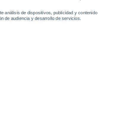
34°
/
23°
35°
/
23°
36°
/
23°
34°
/
23°
e análisis de dispositivos, publicidad y contenido
n de audiencia y desarrollo de servicios.
-
38
km/h
13
-
35
km/h
14
-
37
km/h
14
-
38
km/h
9 de agosto
Sur
2 Bajo
2
-
11 km/h
FPS:
no
Sur
4 Medio
7
-
19 km/h
FPS:
6-10
Sur
6 Alto
9
-
24 km/h
FPS:
15-25
Sur
8 ¡Muy Alto!
11
-
28 km/h
FPS:
25-50