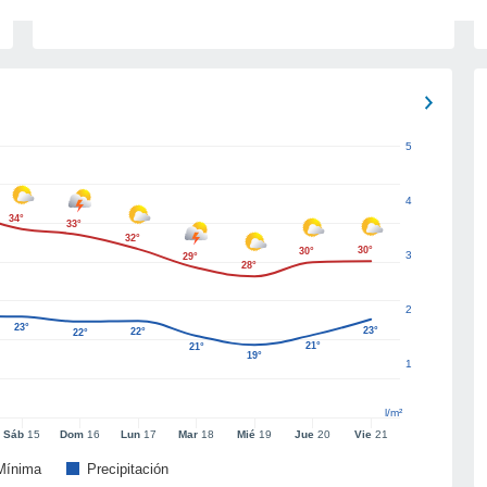
5
4
34°
33°
32°
30°
30°
3
29°
28°
2
23°
23°
22°
22°
21°
21°
19°
1
l/m²
Sáb
15
Dom
16
Lun
17
Mar
18
Mié
19
Jue
20
Vie
21
Mínima
Precipitación