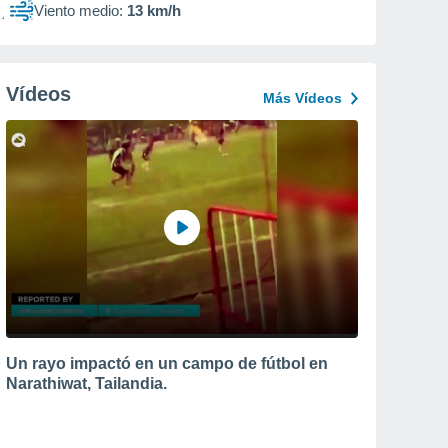
Viento medio:
13 km/h
Vídeos
Más Vídeos
Un rayo impactó en un campo de fútbol en
Narathiwat, Tailandia.