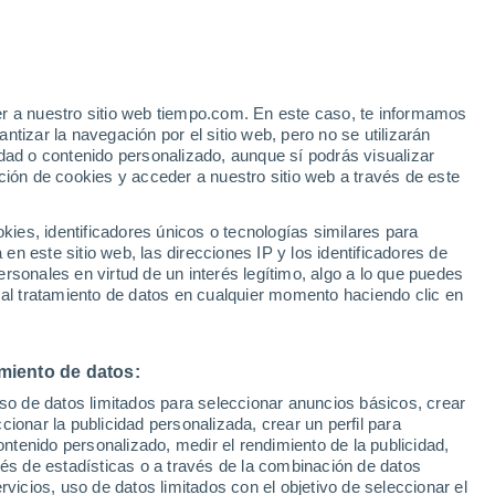
e
er a nuestro sitio web tiempo.com. En este caso, te informamos
:
33%
tizar la navegación por el sitio web, pero no se utilizarán
dad o contenido personalizado, aunque sí podrás visualizar
ción de cookies y acceder a nuestro sitio web a través de este
 de
es, identificadores únicos o tecnologías similares para
n este sitio web, las direcciones IP y los identificadores de
rsonales en virtud de un interés legítimo, algo a lo que puedes
e nubosidad
Radar de lluvia
Satélites
Modelos
 al tratamiento de datos en cualquier momento haciendo clic en
miento de datos:
Lunes
Martes
Miércoles
Jueves
uso de datos limitados para seleccionar anuncios básicos, crear
10 Ago
11 Ago
12 Ago
13 Ago
ccionar la publicidad personalizada, crear un perfil para
ontenido personalizado, medir el rendimiento de la publicidad,
vés de estadísticas o a través de la combinación de datos
rvicios, uso de datos limitados con el objetivo de seleccionar el
80%
70%