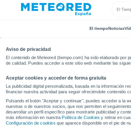
El tiempo
Noticias
Ví
Aviso de privacidad
El contenido de Meteored (tiempo.com) ha sido elaborado por pr
de calidad. Puedes acceder a este sitio web mediante las sigui
Aceptar cookies y acceder de forma gratuita
Inicio
Uruguay
Departamento de Río Negro
El
La publicidad digital personalizada, basada en la información r
financiar nuestra actividad para seguir ofreciéndote contenido c
El Tiempo en El Ombu 
Pulsando el botón "Aceptar y continuar", puedes acceder a la w
nuestras o de nuestros socios, que nos permiten el seguimiento
04:04
Viernes
desarrollar un perfil específico para mostrarte publicidad y co
más información en nuestra
Política de Cookies
y retirar en cu
Configuración de cookies
que aparece disponible en el pie de n
Cielo despejado