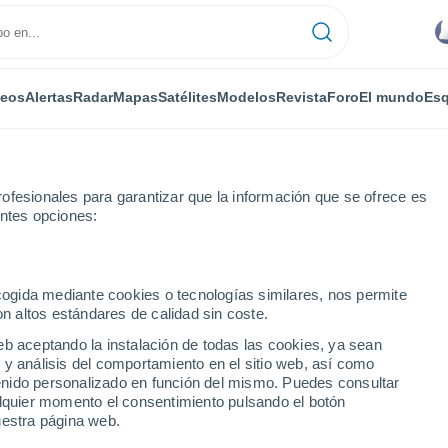
deos
Alertas
Radar
Mapas
Satélites
Modelos
Revista
Foro
El mundo
Esq
ofesionales para garantizar que la información que se ofrece es
entes opciones:
 Ombu
ecogida mediante cookies o tecnologías similares, nos permite
on altos estándares de calidad sin coste.
(Uruguay)
eb aceptando la instalación de todas las cookies, ya sean
 y análisis del comportamiento en el sitio web, así como
...
ntenido personalizado en función del mismo. Puedes consultar
alquier momento el consentimiento pulsando el botón
Por horas
uestra página web.
Intervalos nubosos en las
próximas horas