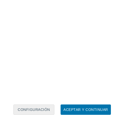
Calendario lunar
Lun
Mar
Mié
Jue
Vie
Sáb
Dom
7
8
9
10
11
12
13
14
15
16
17
18
19
20
CONFIGURACIÓN
ACEPTAR Y CONTINUAR