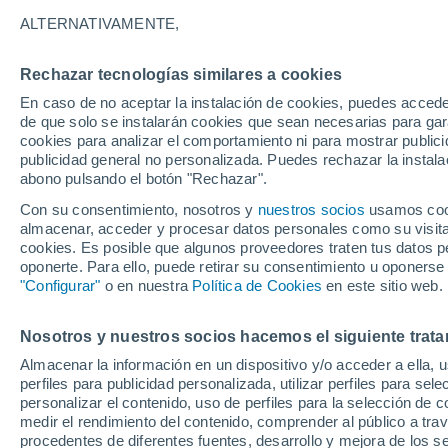
7°
ALTERNATIVAMENTE,
Rechazar tecnologías similares a cookies
Menguant
En caso de no aceptar la instalación de cookies, puedes acced
Iluminada
Sensación de 4°
de que solo se instalarán cookies que sean necesarias para garan
cookies para analizar el comportamiento ni para mostrar publici
publicidad general no personalizada. Puedes rechazar la instala
abono pulsando el botón "Rechazar".
Previsión para el eclipse
Samuel Biener avisa de posibles tormentas y
Con su consentimiento, nosotros y
nuestros socios
usamos cooki
un domo de calor en España
almacenar, acceder y procesar datos personales como su visita e
cookies. Es posible que algunos proveedores traten tus datos pe
El Tiempo 1 - 7 días
Por horas
Actualidad
Mapa d
oponerte. Para ello, puede retirar su consentimiento u oponerse
"Configurar"
o en nuestra
Política de Cookies
en este sitio web.
Nosotros y nuestros socios hacemos el siguiente trata
Mañana
Domingo
Hoy
Almacenar la información en un dispositivo y/o acceder a ella, 
8 Ago
9 Ago
7 Ago
perfiles para publicidad personalizada, utilizar perfiles para sele
personalizar el contenido, uso de perfiles para la selección de c
medir el rendimiento del contenido, comprender al público a tra
procedentes de diferentes fuentes, desarrollo y mejora de los se
30%