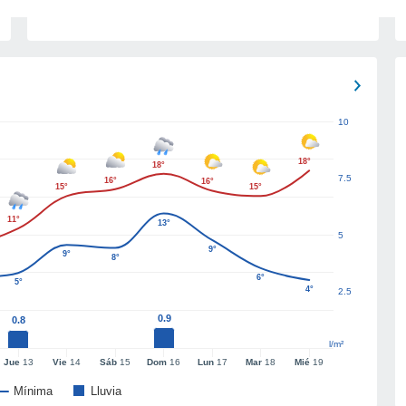
10
18°
18°
7.5
16°
16°
15°
15°
11°
13°
5
9°
9°
8°
6°
5°
4°
2.5
0.9
0.8
l/m²
Jue
13
Vie
14
Sáb
15
Dom
16
Lun
17
Mar
18
Mié
19
Mínima
Lluvia