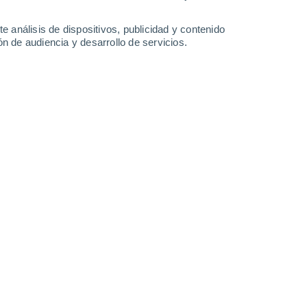
1.8 l/m²
0.8 l/m²
13°
/
3°
12°
/
2°
9°
/
4°
11°
/
5°
e análisis de dispositivos, publicidad y contenido
n de audiencia y desarrollo de servicios.
-
27
km/h
16
-
34
km/h
20
-
39
km/h
14
-
37
km/h
to
o
Suroeste
0 Bajo
16
-
31 km/h
FPS:
no
Suroeste
0 Bajo
13
-
27 km/h
FPS:
no
Suroeste
0 Bajo
10
-
22 km/h
FPS:
no
Oeste
0 Bajo
11
-
18 km/h
FPS:
no