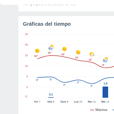
Tiempo para el amanecer
3h 5m
Gráficas del tiempo
25
20
15°
14°
15
13°
13°
12°
9°
10
5
5°
5°
3°
1.8
2°
2°
0
0.1
°C
Vie
7
Sáb
8
Dom
9
Lun
10
Mar
11
Mié
12
Máxima