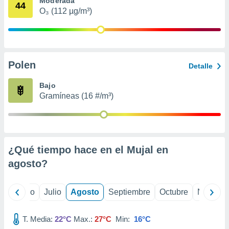
Moderada
 seleccionar
44
o.
O₃ (112 µg/m³)
calización
precisa e
ión mediante
Polen
, publicidad
Detalle
dos,
Bajo
 publicidad
Gramíneas (16 #/m³)
,
ón de
 desarrollo
s.
¿Qué tiempo hace en el Mujal en
tros 1199
ios
agosto
?
yo
Junio
Julio
Agosto
Septiembre
Octubre
Noviemb
T. Media:
22°C
Max.:
27°C
Min:
16°C