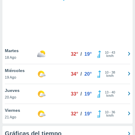
 botón
.
nto,
cios
kies,
ores únicos
Martes
10
-
43
as similares
32°
/
19°
km/h
18 Ago
nar,
rocesar
Miércoles
onales como
10
-
38
34°
/
20°
km/h
 este sitio
19 Ago
recciones IP
ficadores de
Jueves
13
-
40
33°
/
19°
 posible
km/h
20 Ago
s
 traten tus
Viernes
nales en
10
-
36
32°
/
19°
km/h
 interés
21 Ago
go a lo que
nerte. Para
Gráficas del tiempo
retirar su