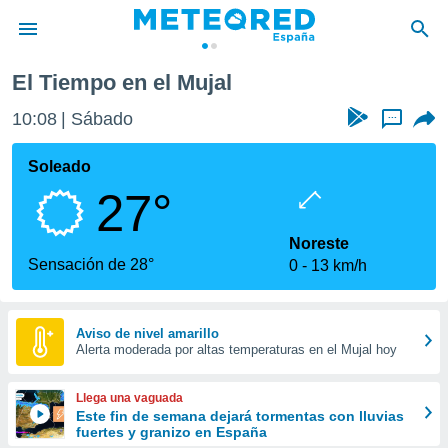
El Tiempo en el Mujal
privacidad
10:08
Sábado
...
o de
tiempo.com)
borado por
Soleado
es para
27°
ue la
 que se
e calidad.
Noreste
eder a este
Sensación de 28°
0
13 km/h
ediante las
opciones:
ookies y
Aviso de nivel amarillo
Alerta moderada por altas temperaturas en el Mujal hoy
e forma
d digital
Llega una vaguada
ada, basada
Este fin de semana dejará tormentas con lluvias
fuertes y granizo en España
mación