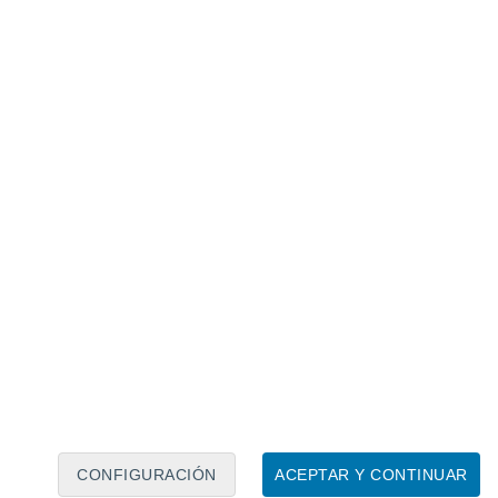
Calendario lunar
Lun
Mar
Mié
Jue
Vie
Sáb
Dom
7
8
9
10
11
12
13
14
15
16
CONFIGURACIÓN
ACEPTAR Y CONTINUAR