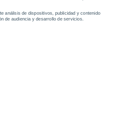
0.5 l/m²
12°
/
1°
13°
/
1°
9°
/
5°
12°
/
4°
e análisis de dispositivos, publicidad y contenido
n de audiencia y desarrollo de servicios.
-
23
km/h
16
-
34
km/h
12
-
25
km/h
9
-
26
km/h
 agosto
o
Suroeste
0 Bajo
11
-
21 km/h
FPS:
no
o
Suroeste
0 Bajo
8
-
18 km/h
FPS:
no
o
Suroeste
0 Bajo
7
-
14 km/h
FPS:
no
o
Oeste
0 Bajo
7
-
11 km/h
FPS:
no