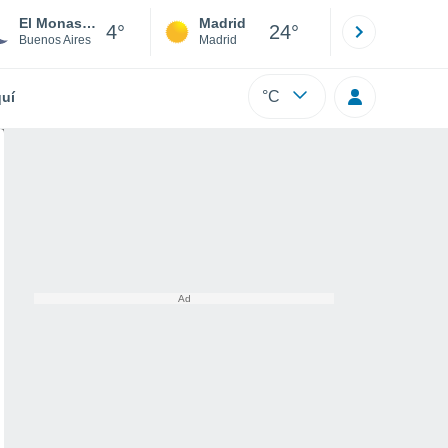
El Monasterio
Madrid
Barcelona
4°
24°
Buenos Aires
Madrid
Barcelona
°C
uí