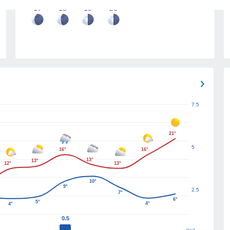
17
18
19
20
7.5
21°
5
16°
16°
13°
13°
12°
13°
10°
9°
2.5
7°
6°
5°
4°
4°
0.5