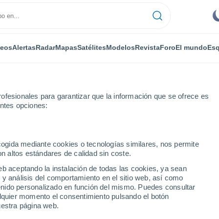
deos
Alertas
Radar
Mapas
Satélites
Modelos
Revista
Foro
El mundo
Esq
ofesionales para garantizar que la información que se ofrece es
entes opciones:
onasterio
ecogida mediante cookies o tecnologías similares, nos permite
on altos estándares de calidad sin coste.
erio
eb aceptando la instalación de todas las cookies, ya sean
 y análisis del comportamiento en el sitio web, así como
...
ntenido personalizado en función del mismo. Puedes consultar
alquier momento el consentimiento pulsando el botón
Por horas
uestra página web.
Cielos despejados en las
próximas horas