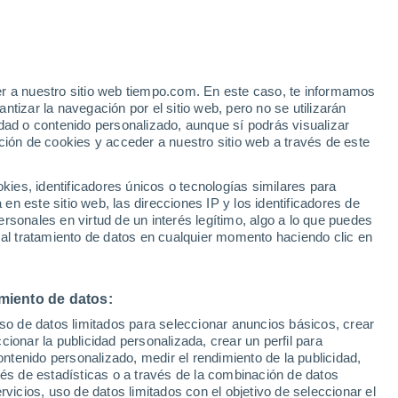
e
er a nuestro sitio web tiempo.com. En este caso, te informamos
:
33%
tizar la navegación por el sitio web, pero no se utilizarán
dad o contenido personalizado, aunque sí podrás visualizar
ción de cookies y acceder a nuestro sitio web a través de este
 de
es, identificadores únicos o tecnologías similares para
n este sitio web, las direcciones IP y los identificadores de
rsonales en virtud de un interés legítimo, algo a lo que puedes
 temperatura
Radar de lluvia
Satélites
Modelos
 al tratamiento de datos en cualquier momento haciendo clic en
miento de datos:
Lunes
Martes
Miércoles
Jueves
uso de datos limitados para seleccionar anuncios básicos, crear
10 Ago
11 Ago
12 Ago
13 Ago
ccionar la publicidad personalizada, crear un perfil para
ontenido personalizado, medir el rendimiento de la publicidad,
vés de estadísticas o a través de la combinación de datos
rvicios, uso de datos limitados con el objetivo de seleccionar el
60%