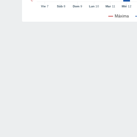
°C
Vie
7
Sáb
8
Dom
9
Lun
10
Mar
11
Mié
12
Máxima