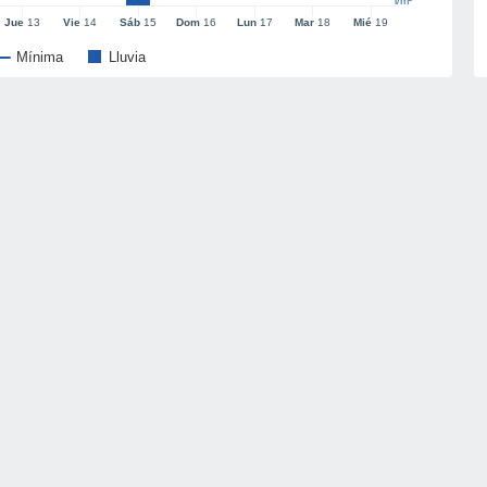
l/m²
Jue
13
Vie
14
Sáb
15
Dom
16
Lun
17
Mar
18
Mié
19
Mínima
Lluvia