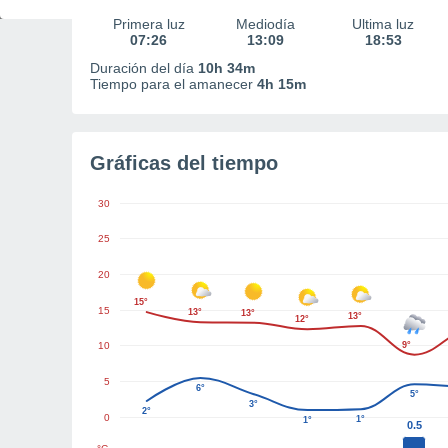
Primera luz
Mediodía
Última luz
07:26
13:09
18:53
Duración del día
10h 34m
Tiempo para el amanecer
4h 15m
Gráficas del tiempo
30
25
20
15°
15
13°
13°
13°
12°
10
9°
5
6°
5°
3°
2°
0
1°
1°
0.5