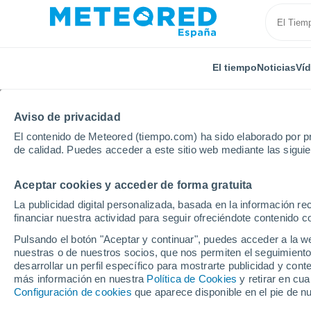
El tiempo
Noticias
Ví
Aviso de privacidad
El contenido de Meteored (tiempo.com) ha sido elaborado por pr
de calidad. Puedes acceder a este sitio web mediante las sigui
Aceptar cookies y acceder de forma gratuita
Inicio
Argentina
Provincia de Buenos Aires
El M
La publicidad digital personalizada, basada en la información r
financiar nuestra actividad para seguir ofreciéndote contenido c
El Tiempo en El Monast
Pulsando el botón "Aceptar y continuar", puedes acceder a la w
nuestras o de nuestros socios, que nos permiten el seguimiento
03:11
Viernes
desarrollar un perfil específico para mostrarte publicidad y co
más información en nuestra
Política de Cookies
y retirar en cu
Configuración de cookies
que aparece disponible en el pie de n
Cielo despejado