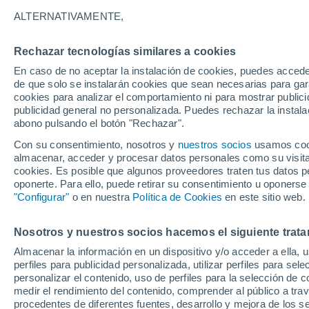
5°
ALTERNATIVAMENTE,
Rechazar tecnologías similares a cookies
Menguant
En caso de no aceptar la instalación de cookies, puedes acced
Iluminada
Sensación de 3°
de que solo se instalarán cookies que sean necesarias para garan
cookies para analizar el comportamiento ni para mostrar publici
publicidad general no personalizada. Puedes rechazar la instala
abono pulsando el botón "Rechazar".
Previsión para el eclipse
Samuel Biener avisa de posibles tormentas y
Con su consentimiento, nosotros y
nuestros socios
usamos cooki
un domo de calor en España
almacenar, acceder y procesar datos personales como su visita e
cookies. Es posible que algunos proveedores traten tus datos pe
El Tiempo 1 - 7 días
Por horas
Actualidad
Mapa de
oponerte. Para ello, puede retirar su consentimiento u oponerse
"Configurar"
o en nuestra
Política de Cookies
en este sitio web.
Nosotros y nuestros socios hacemos el siguiente trata
Mañana
Domingo
Hoy
Almacenar la información en un dispositivo y/o acceder a ella, 
8 Ago
9 Ago
7 Ago
perfiles para publicidad personalizada, utilizar perfiles para sele
personalizar el contenido, uso de perfiles para la selección de c
medir el rendimiento del contenido, comprender al público a tra
procedentes de diferentes fuentes, desarrollo y mejora de los se