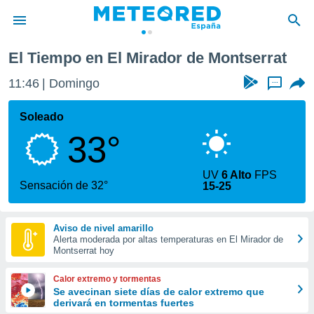
serrat
El Tiempo en El Mirador de Montserrat
privacidad
11:46
Domingo
...
o de
tiempo.com)
borado por
Soleado
es para
33°
ue la
 que se
e calidad.
UV
6 Alto
FPS
eder a este
Sensación de 32°
15-25
ediante las
opciones:
Aviso de nivel amarillo
ookies y
Alerta moderada por altas temperaturas en El Mirador de
e forma
Montserrat hoy
d digital
Calor extremo y tormentas
ada, basada
Se avecinan siete días de calor extremo que
derivará en tormentas fuertes
mación