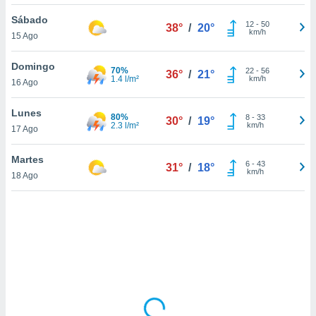
uedes
uestro sitio
Sábado
12
-
50
38°
/
20°
.com. En
km/h
15 Ago
te
 de que
Domingo
70%
talarán
22
-
56
36°
/
21°
1.4 l/m²
km/h
16 Ago
e sean
para
a
Lunes
80%
8
-
33
30°
/
19°
por el sitio
2.3 l/m²
km/h
17 Ago
o se
cookies para
Martes
6
-
43
31°
/
18°
km/h
18 Ago
nto ni para
licidad o
ado, aunque
sualizar
general no
ada. Puedes
 instalación
y acceder a
io web a
ste abono