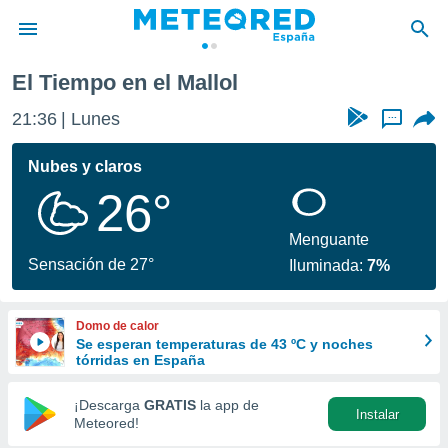
El Tiempo en el Mallol
privacidad
21:36
Lunes
...
o de
tiempo.com)
borado por
Nubes y claros
es para
26°
ue la
 que se
e calidad.
Menguante
eder a este
Sensación de 27°
Iluminada:
7%
ediante las
opciones:
Domo de calor
ookies y
Se esperan temperaturas de 43 ºC y noches
e forma
tórridas en España
d digital
¡Descarga
GRATIS
la app de
Instalar
ada, basada
Meteored!
mación