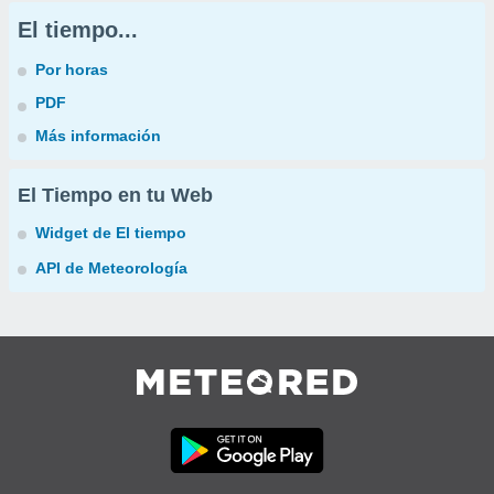
El tiempo...
Por horas
PDF
Más información
El Tiempo en tu Web
Widget de El tiempo
API de Meteorología