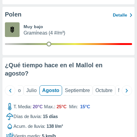
 seleccionar
o.
Polen
Detalle
calización
precisa e
Muy bajo
ión mediante
Gramíneas (4 #/m³)
, publicidad
dos,
 publicidad
,
¿Qué tiempo hace en el Mallol en
ón de
agosto
?
 desarrollo
s.
tros 1199
yo
Junio
Julio
Agosto
Septiembre
Octubre
Noviemb
ios
T. Media:
20°C
Max.:
25°C
Min:
15°C
Días de lluvia:
15
días
Acum. de lluvia:
138 l/m²
Viento medio:
5 km/h