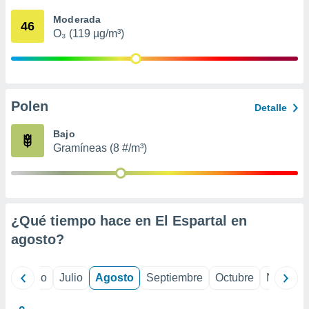
 seleccionar
o.
Moderada
46
O₃ (119 µg/m³)
calización
precisa e
ión mediante
, publicidad
Polen
Detalle
dos,
 publicidad
Bajo
,
Gramíneas (8 #/m³)
ón de
 desarrollo
s.
tros 1199
ios
¿Qué tiempo hace en El Espartal en
agosto
?
yo
Junio
Julio
Agosto
Septiembre
Octubre
Noviemb