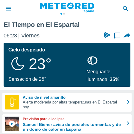
El Tiempo en El Espartal
privacidad
06:23
Viernes
...
o de
tiempo.com)
borado por
Cielo despejado
es para
23°
ue la
 que se
e calidad.
Menguante
eder a este
Sensación de 25°
Iluminada:
35%
ediante las
opciones:
Aviso de nivel amarillo
ookies y
Alerta moderada por altas temperaturas en El Espartal
e forma
hoy
d digital
Previsión para el eclipse
ada, basada
Samuel Biener avisa de posibles tormentas y de
un domo de calor en España
mación