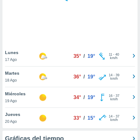
 botón
.
nto,
cios
kies,
ores únicos
Lunes
11
-
40
as similares
35°
/
19°
km/h
17 Ago
nar,
rocesar
Martes
onales como
14
-
39
36°
/
19°
km/h
 este sitio
18 Ago
recciones IP
ficadores de
Miércoles
16
-
37
34°
/
19°
 posible
km/h
19 Ago
s
 traten tus
Jueves
nales en
14
-
37
33°
/
15°
km/h
 interés
20 Ago
go a lo que
nerte. Para
Gráficas del tiempo
retirar su