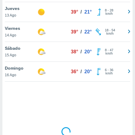
uedes
uestro sitio
Jueves
8
-
28
39°
/
21°
.com. En
km/h
13 Ago
te
 de que
Viernes
talarán
18
-
54
39°
/
22°
km/h
14 Ago
e sean
para
a
Sábado
8
-
47
38°
/
20°
por el sitio
km/h
15 Ago
o se
cookies para
Domingo
6
-
36
36°
/
20°
km/h
16 Ago
nto ni para
licidad o
ado, aunque
sualizar
general no
ada. Puedes
 instalación
y acceder a
io web a
ste abono