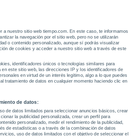
e
er a nuestro sitio web tiempo.com. En este caso, te informamos
:
22%
tizar la navegación por el sitio web, pero no se utilizarán
dad o contenido personalizado, aunque sí podrás visualizar
ción de cookies y acceder a nuestro sitio web a través de este
ias
es, identificadores únicos o tecnologías similares para
n este sitio web, las direcciones IP y los identificadores de
rsonales en virtud de un interés legítimo, algo a lo que puedes
 temperatura
Radar de lluvia
Satélites
Modelos
 al tratamiento de datos en cualquier momento haciendo clic en
miento de datos:
Martes
Miércoles
Jueves
Viernes
uso de datos limitados para seleccionar anuncios básicos, crear
11 Ago
12 Ago
13 Ago
14 Ago
ccionar la publicidad personalizada, crear un perfil para
ontenido personalizado, medir el rendimiento de la publicidad,
vés de estadísticas o a través de la combinación de datos
rvicios, uso de datos limitados con el objetivo de seleccionar el
60%
90%
80%