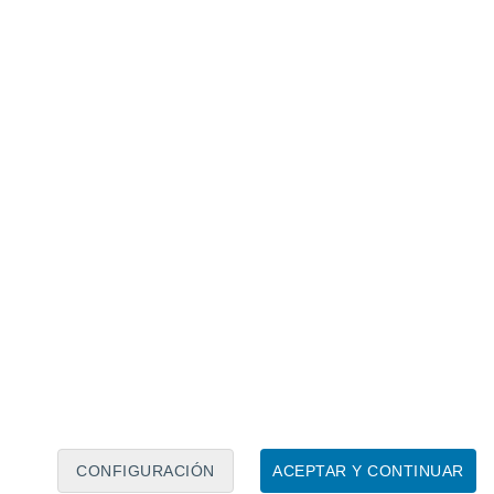
Calendario lunar
Lun
Mar
Mié
Jue
Vie
Sáb
Dom
8
9
10
11
12
13
14
15
16
CONFIGURACIÓN
ACEPTAR Y CONTINUAR