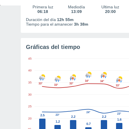
Primera luz
Mediodía
Última luz
06:18
13:09
20:00
Duración del día
12h 55m
Tiempo para el amanecer
3h 38m
Gráficas del tiempo
45
40
34°
34°
35
33°
33°
33°
33°
30
25
24°
23°
2.5
23°
2.2
2.2
20
1.6
1.2
0.7