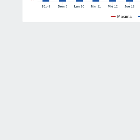
°C
Sáb
8
Dom
9
Lun
10
Mar
11
Mié
12
Jue
13
Máxima