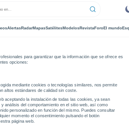
deos
Alertas
Radar
Mapas
Satélites
Modelos
Revista
Foro
El mundo
Esq
ofesionales para garantizar que la información que se ofrece es
entes opciones:
ecogida mediante cookies o tecnologías similares, nos permite
on altos estándares de calidad sin coste.
eb aceptando la instalación de todas las cookies, ya sean
 y análisis del comportamiento en el sitio web, así como
...
ntenido personalizado en función del mismo. Puedes consultar
alquier momento el consentimiento pulsando el botón
Por horas
uestra página web.
Cielos despejados en las
próximas horas