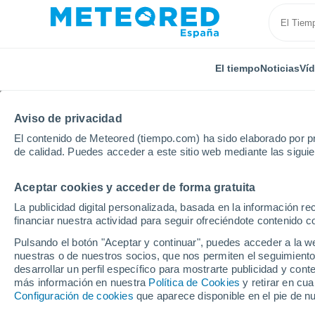
El tiempo
Noticias
Ví
Aviso de privacidad
El contenido de Meteored (tiempo.com) ha sido elaborado por pr
de calidad. Puedes acceder a este sitio web mediante las sigui
Aceptar cookies y acceder de forma gratuita
Inicio
Cuba
Santiago de Cuba
El Cobre
La publicidad digital personalizada, basada en la información r
financiar nuestra actividad para seguir ofreciéndote contenido c
El Tiempo en El Cobre
Pulsando el botón "Aceptar y continuar", puedes acceder a la w
nuestras o de nuestros socios, que nos permiten el seguimiento
02:40
Sábado
desarrollar un perfil específico para mostrarte publicidad y co
más información en nuestra
Política de Cookies
y retirar en cu
Configuración de cookies
que aparece disponible en el pie de n
Cielo despejado