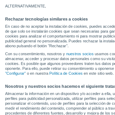
24°
ALTERNATIVAMENTE,
Rechazar tecnologías similares a cookies
Menguant
En caso de no aceptar la instalación de cookies, puedes acced
Iluminada
Sensación de 23°
de que solo se instalarán cookies que sean necesarias para garan
cookies para analizar el comportamiento ni para mostrar publici
publicidad general no personalizada. Puedes rechazar la instala
abono pulsando el botón "Rechazar".
Llega una vaguada
Este fin de semana dejará tormentas con lluv
Con su consentimiento, nosotros y
nuestros socios
usamos cooki
fuertes y granizo en España
almacenar, acceder y procesar datos personales como su visita e
cookies. Es posible que algunos proveedores traten tus datos pe
El Tiempo 1 - 7 días
Por horas
Actualidad
Mapa de
oponerte. Para ello, puede retirar su consentimiento u oponerse
"Configurar"
o en nuestra
Política de Cookies
en este sitio web.
Nosotros y nuestros socios hacemos el siguiente trata
Mañana
Lunes
Hoy
Almacenar la información en un dispositivo y/o acceder a ella, 
9 Ago
10 Ago
8 Ago
perfiles para publicidad personalizada, utilizar perfiles para sele
personalizar el contenido, uso de perfiles para la selección de c
medir el rendimiento del contenido, comprender al público a tra
procedentes de diferentes fuentes, desarrollo y mejora de los se
50%
70%
80%