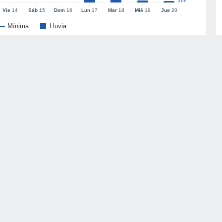
l/m²
Vie
14
Sáb
15
Dom
16
Lun
17
Mar
18
Mié
19
Jue
20
Mínima
Lluvia