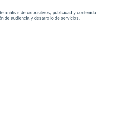
0.7 l/m²
2.2 l/m²
1.6 l/m²
34°
/
24°
34°
/
22°
33°
/
23°
34°
/
23°
e análisis de dispositivos, publicidad y contenido
n de audiencia y desarrollo de servicios.
-
38
km/h
12
-
39
km/h
6
-
31
km/h
10
-
34
km/h
to
Norte
0 Bajo
4
-
13 km/h
FPS:
no
Norte
0 Bajo
5
-
14 km/h
FPS:
no
Norte
0 Bajo
5
-
14 km/h
FPS:
no
Norte
0 Bajo
6
-
15 km/h
FPS:
no