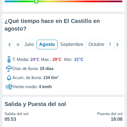
 seleccionar
o.
calización
precisa e
¿Qué tiempo hace en El Castillo en
ión mediante
agosto
?
, publicidad
yo
Junio
Julio
Agosto
Septiembre
Octubre
Noviemb
dos,
 publicidad
,
T. Media:
24°C
Max.:
29°C
Min:
21°C
ón de
Días de lluvia:
19
días
 desarrollo
s.
Acum. de lluvia:
134 l/m²
tros 1199
Viento medio:
4 km/h
ios
Salida y Puesta del sol
Salida del sol
Puesta del sol
05:53
18:08