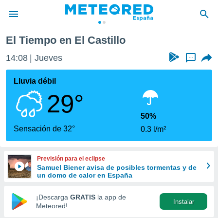
El Tiempo en El Castillo
privacidad
14:08
Jueves
...
o de
tiempo.com)
borado por
Lluvia débil
es para
29°
ue la
 que se
e calidad.
50%
eder a este
Sensación de 32°
0.3 l/m²
ediante las
opciones:
Previsión para el eclipse
ookies y
Samuel Biener avisa de posibles tormentas y de
e forma
un domo de calor en España
d digital
¡Descarga
GRATIS
la app de
Instalar
ada, basada
Meteored!
mación