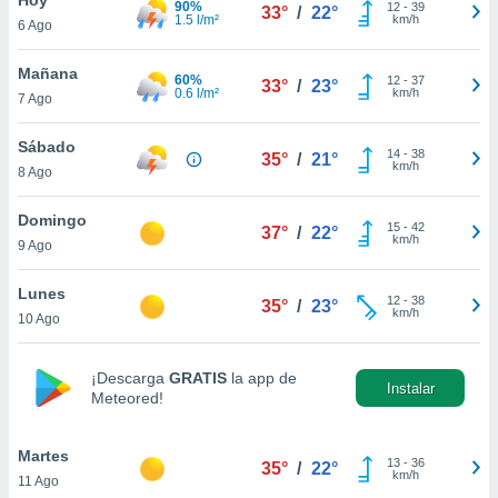
90%
12
-
39
33°
/
22°
1.5 l/m²
km/h
6 Ago
do en
 mismo.
sultar más
Mañana
60%
12
-
37
33°
/
23°
 en nuestra
0.6 l/m²
km/h
7 Ago
 Cookies
y
ualquier
Sábado
14
-
38
35°
/
21°
km/h
8 Ago
ento
 botón
ación de
Domingo
15
-
42
37°
/
22°
kies
km/h
9 Ago
 disponible
e nuestra
Lunes
12
-
38
.
35°
/
23°
km/h
10 Ago
IVAMENTE,
¡Descarga
GRATIS
la app de
Instalar
Meteored!
as
 a cookies
Martes
 no aceptar
13
-
36
35°
/
22°
km/h
11 Ago
ón de