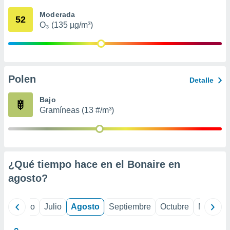
 seleccionar
o.
Moderada
52
O₃ (135 µg/m³)
calización
precisa e
ión mediante
, publicidad
Polen
Detalle
dos,
 publicidad
Bajo
,
Gramíneas (13 #/m³)
ón de
 desarrollo
s.
tros 1199
ios
¿Qué tiempo hace en el Bonaire en
agosto
?
yo
Junio
Julio
Agosto
Septiembre
Octubre
Noviemb