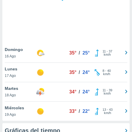
 botón
.
nto,
cios
kies,
ores únicos
Domingo
11
-
37
as similares
35°
/
25°
km/h
16 Ago
nar,
rocesar
Lunes
onales como
8
-
40
35°
/
24°
km/h
 este sitio
17 Ago
recciones IP
ficadores de
Martes
11
-
39
34°
/
24°
 posible
km/h
18 Ago
s
 traten tus
Miércoles
nales en
13
-
43
33°
/
22°
km/h
 interés
19 Ago
go a lo que
nerte. Para
Gráficas del tiempo
retirar su