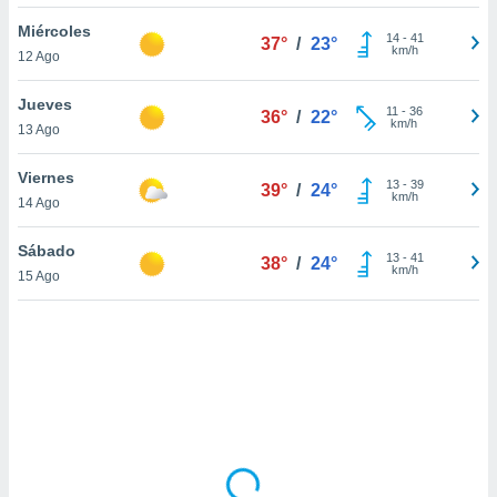
uedes
uestro sitio
Miércoles
14
-
41
37°
/
23°
.com. En
km/h
12 Ago
te
 de que
Jueves
talarán
11
-
36
36°
/
22°
km/h
13 Ago
e sean
para
a
Viernes
13
-
39
39°
/
24°
por el sitio
km/h
14 Ago
o se
cookies para
Sábado
13
-
41
38°
/
24°
km/h
15 Ago
nto ni para
licidad o
ado, aunque
sualizar
general no
ada. Puedes
 instalación
y acceder a
io web a
ste abono