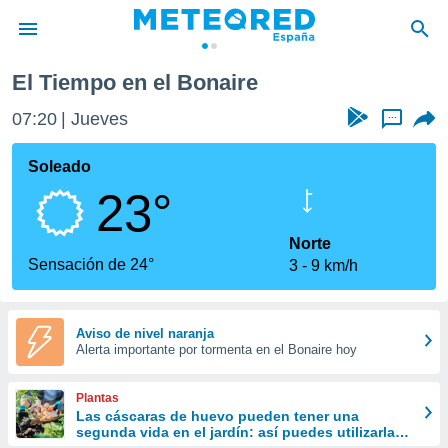
El Tiempo en el Bonaire
privacidad
07:20
Jueves
...
o de
tiempo.com)
borado por
Soleado
es para
23°
ue la
 que se
e calidad.
Norte
eder a este
Sensación de 24°
3
9 km/h
ediante las
opciones:
ookies y
Aviso de nivel naranja
Alerta importante por tormenta en el Bonaire hoy
e forma
d digital
Plantas
ada, basada
Las cáscaras de huevo pueden tener una
segunda vida en el jardín: así puedes utilizarlas
mación