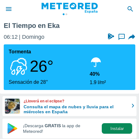
El Tiempo en Eka
privacidad
06:12
Domingo
...
o de
tiempo.com)
borado por
Tormenta
es para
26°
ue la
 que se
e calidad.
40%
eder a este
Sensación de 28°
1.9 l/m²
ediante las
opciones:
¿Lloverá en el eclipse?
ookies y
Consulta el mapa de nubes y lluvia para el
e forma
miércoles en España
d digital
¡Descarga
GRATIS
la app de
Instalar
ada, basada
Meteored!
mación