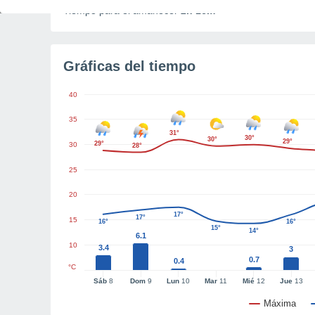
Tiempo para el amanecer
2h 16m
Gráficas del tiempo
40
35
31°
30°
30°
29°
29°
30
28°
25
20
17°
17°
15
16°
16°
15°
14°
6.1
10
3.4
3
0.7
0.4
°C
Sáb
8
Dom
9
Lun
10
Mar
11
Mié
12
Jue
13
Máxima