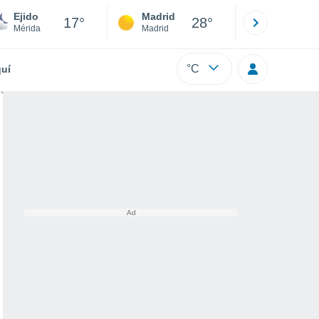
Ejido
Madrid
Barcelona
17°
28°
Mérida
Madrid
Barcelona
°C
uí