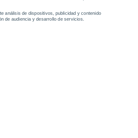
0.7 l/m²
3 l/m²
5.3 l/m²
30°
/
15°
30°
/
14°
29°
/
16°
29°
/
18°
e análisis de dispositivos, publicidad y contenido
n de audiencia y desarrollo de servicios.
-
45
km/h
8
-
41
km/h
8
-
42
km/h
8
-
42
km/h
boso
Este
0 Bajo
1
-
17 km/h
FPS:
no
Este
0 Bajo
2
-
18 km/h
FPS:
no
Noreste
0 Bajo
2
-
18 km/h
FPS:
no
boso
Este
1 Bajo
2
-
17 km/h
FPS:
no