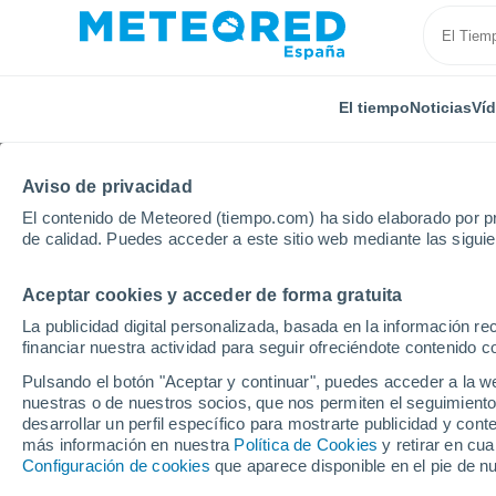
El tiempo
Noticias
Ví
Aviso de privacidad
El contenido de Meteored (tiempo.com) ha sido elaborado por pr
de calidad. Puedes acceder a este sitio web mediante las sigui
Aceptar cookies y acceder de forma gratuita
Inicio
Venezuela
Estado de Mérida
Ejido
La publicidad digital personalizada, basada en la información r
financiar nuestra actividad para seguir ofreciéndote contenido c
El Tiempo en Ejido
Pulsando el botón "Aceptar y continuar", puedes acceder a la w
nuestras o de nuestros socios, que nos permiten el seguimiento
03:59
Sábado
desarrollar un perfil específico para mostrarte publicidad y co
más información en nuestra
Política de Cookies
y retirar en cu
Configuración de cookies
que aparece disponible en el pie de n
Parcialmente nuboso