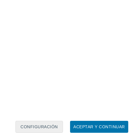
Calendario lunar
Lun
Mar
Mié
Jue
Vie
Sáb
Dom
8
9
10
11
12
13
14
15
16
17
18
19
20
21
CONFIGURACIÓN
ACEPTAR Y CONTINUAR