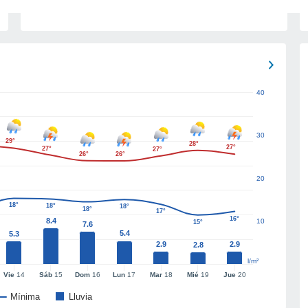
40
30
29°
28°
27°
27°
27°
26°
26°
20
18°
18°
18°
18°
17°
16°
8.4
10
15°
7.6
5.4
5.3
2.9
2.9
2.8
l/m²
Vie
14
Sáb
15
Dom
16
Lun
17
Mar
18
Mié
19
Jue
20
Mínima
Lluvia