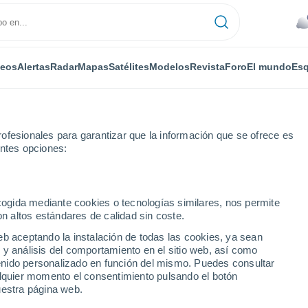
deos
Alertas
Radar
Mapas
Satélites
Modelos
Revista
Foro
El mundo
Esq
ofesionales para garantizar que la información que se ofrece es
entes opciones:
ecogida mediante cookies o tecnologías similares, nos permite
on altos estándares de calidad sin coste.
eb aceptando la instalación de todas las cookies, ya sean
 y análisis del comportamiento en el sitio web, así como
...
ntenido personalizado en función del mismo. Puedes consultar
alquier momento el consentimiento pulsando el botón
Por horas
uestra página web.
Cielos nubosos en las próximas
horas