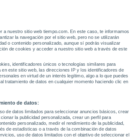
e
er a nuestro sitio web tiempo.com. En este caso, te informamos
:
22%
tizar la navegación por el sitio web, pero no se utilizarán
dad o contenido personalizado, aunque sí podrás visualizar
ción de cookies y acceder a nuestro sitio web a través de este
ias
es, identificadores únicos o tecnologías similares para
n este sitio web, las direcciones IP y los identificadores de
rsonales en virtud de un interés legítimo, algo a lo que puedes
e nubosidad
Radar de lluvia
Satélites
Modelos
 al tratamiento de datos en cualquier momento haciendo clic en
miento de datos:
Martes
Miércoles
Jueves
Viernes
uso de datos limitados para seleccionar anuncios básicos, crear
11 Ago
12 Ago
13 Ago
14 Ago
ccionar la publicidad personalizada, crear un perfil para
ontenido personalizado, medir el rendimiento de la publicidad,
vés de estadísticas o a través de la combinación de datos
rvicios, uso de datos limitados con el objetivo de seleccionar el
70%
90%
90%