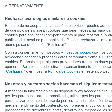
17°
ALTERNATIVAMENTE,
Rechazar tecnologías similares a cookies
Menguant
En caso de no aceptar la instalación de cookies, puedes acced
Iluminada
Sensación de 17°
de que solo se instalarán cookies que sean necesarias para garan
cookies para analizar el comportamiento ni para mostrar publici
publicidad general no personalizada. Puedes rechazar la instala
abono pulsando el botón "Rechazar".
Llega una vaguada
Este fin de semana dejará tormentas con lluv
Con su consentimiento, nosotros y
nuestros socios
usamos cooki
fuertes y granizo en España
almacenar, acceder y procesar datos personales como su visita e
cookies. Es posible que algunos proveedores traten tus datos pe
El Tiempo 1 - 7 días
Por horas
Actualidad
Mapa d
oponerte. Para ello, puede retirar su consentimiento u oponerse
"Configurar"
o en nuestra
Política de Cookies
en este sitio web.
Nosotros y nuestros socios hacemos el siguiente trata
Mañana
Lunes
Hoy
Almacenar la información en un dispositivo y/o acceder a ella, 
9 Ago
10 Ago
8 Ago
perfiles para publicidad personalizada, utilizar perfiles para sele
personalizar el contenido, uso de perfiles para la selección de c
medir el rendimiento del contenido, comprender al público a tra
procedentes de diferentes fuentes, desarrollo y mejora de los se
90%
50%
80%