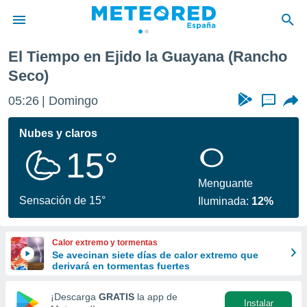
(Rancho Seco)
El Tiempo en Ejido la Guayana (Rancho
privacidad
Seco)
o de
tiempo.com)
05:26
Domingo
...
borado por
es para
Nubes y claros
ue la
 que se
15°
e calidad.
eder a este
Menguante
ediante las
Sensación de 15°
opciones:
Iluminada:
12%
ookies y
e forma
Calor extremo y tormentas
Se avecinan siete días de calor extremo que
derivará en tormentas fuertes
d digital
ada, basada
¡Descarga
GRATIS
la app de
mación
Instalar