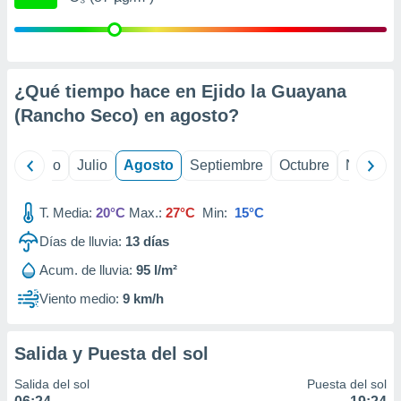
 seleccionar
o.
calización
precisa e
ión mediante
¿Qué tiempo hace en Ejido la Guayana
(Rancho Seco) en
agosto
?
, publicidad
dos,
yo
Junio
Julio
Agosto
Septiembre
Octubre
Noviemb
 publicidad
,
ón de
T. Media:
20°C
Max.:
27°C
Min:
15°C
 desarrollo
s.
Días de lluvia:
13
días
tros 1199
Acum. de lluvia:
95 l/m²
ios
Viento medio:
9 km/h
Salida y Puesta del sol
Salida del sol
Puesta del sol