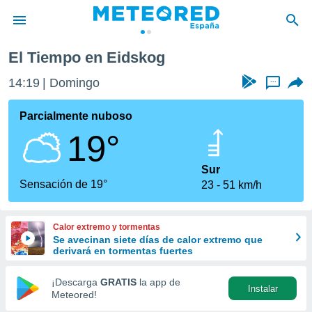
El Tiempo en Eidskog
privacidad
14:19
Domingo
...
o de
tiempo.com)
borado por
Parcialmente nuboso
es para
19°
ue la
 que se
e calidad.
Sur
eder a este
Sensación de 19°
23
51 km/h
ediante las
opciones:
Calor extremo y tormentas
ookies y
Se avecinan siete días de calor extremo que
e forma
derivará en tormentas fuertes
d digital
¡Descarga
GRATIS
la app de
Instalar
ada, basada
Meteored!
mación