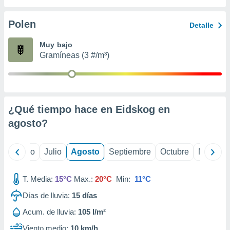
 seleccionar
o.
Polen
Detalle
calización
precisa e
Muy bajo
ión mediante
Gramíneas (3 #/m³)
, publicidad
dos,
 publicidad
,
¿Qué tiempo hace en Eidskog en
ón de
agosto
?
 desarrollo
s.
tros 1199
yo
Junio
Julio
Agosto
Septiembre
Octubre
Noviemb
ios
T. Media:
15°C
Max.:
20°C
Min:
11°C
Días de lluvia:
15
días
Acum. de lluvia:
105 l/m²
Viento medio:
10 km/h