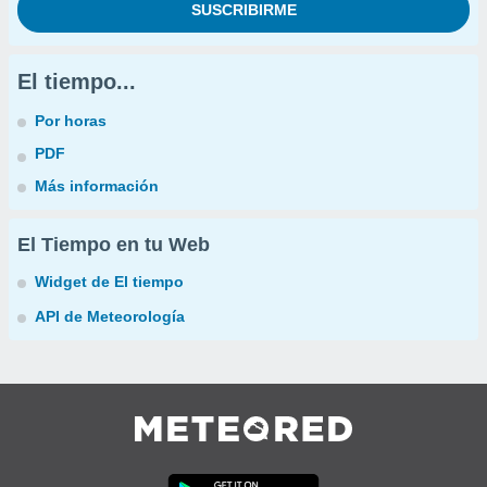
El tiempo...
Por horas
PDF
Más información
El Tiempo en tu Web
Widget de El tiempo
API de Meteorología