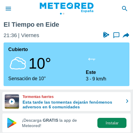
El Tiempo en Eide
privacidad
21:36
Viernes
...
o de
tiempo.com)
borado por
Cubierto
es para
10°
ue la
 que se
e calidad.
Este
eder a este
Sensación de 10°
3
9 km/h
ediante las
opciones:
Tormentas fuertes
ookies y
Esta tarde las tormentas dejarán fenómenos
e forma
adversos en 6 comunidades
d digital
¡Descarga
GRATIS
la app de
Instalar
ada, basada
Meteored!
mación