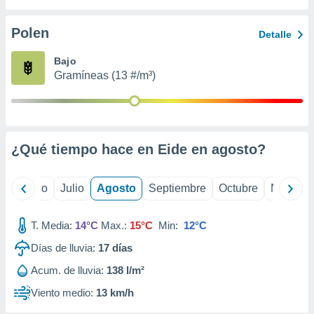
 seleccionar
o.
Polen
Detalle
calización
precisa e
Bajo
ión mediante
Gramíneas (13 #/m³)
, publicidad
dos,
 publicidad
,
¿Qué tiempo hace en Eide en
agosto
?
ón de
 desarrollo
s.
yo
Junio
Julio
Agosto
Septiembre
Octubre
Noviemb
tros 1199
ios
T. Media:
14°C
Max.:
15°C
Min:
12°C
Días de lluvia:
17
días
Acum. de lluvia:
138 l/m²
Viento medio:
13 km/h