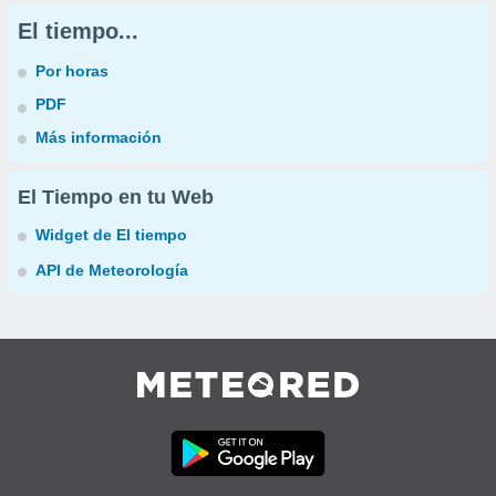
El tiempo...
Por horas
PDF
Más información
El Tiempo en tu Web
Widget de El tiempo
API de Meteorología