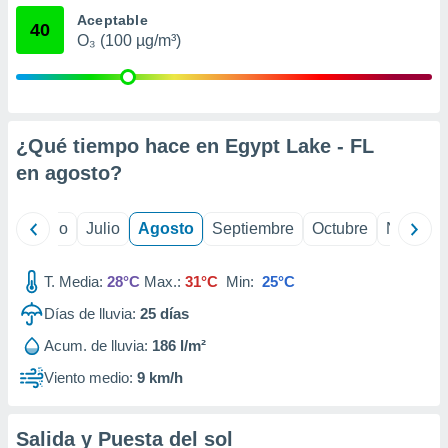
 seleccionar
Aceptable
o.
40
O₃ (100 µg/m³)
calización
precisa e
ión mediante
, publicidad
¿Qué tiempo hace en Egypt Lake - FL
dos,
en
agosto
?
 publicidad
,
ón de
yo
Junio
Julio
Agosto
Septiembre
Octubre
Noviemb
 desarrollo
s.
T. Media:
28°C
Max.:
31°C
Min:
25°C
tros 1199
ios
Días de lluvia:
25
días
Acum. de lluvia:
186 l/m²
Viento medio:
9 km/h
Salida y Puesta del sol