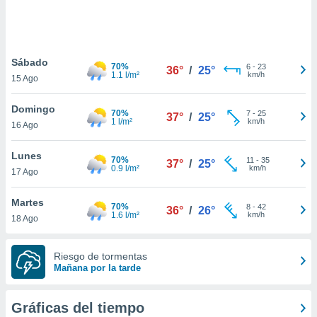
 botón
.
nto,
Sábado
70%
6
-
23
36°
/
25°
1.1 l/m²
km/h
15 Ago
cios
kies,
Domingo
ores únicos
70%
7
-
25
37°
/
25°
1 l/m²
km/h
16 Ago
as similares
nar,
rocesar
Lunes
70%
11
-
35
37°
/
25°
onales como
0.9 l/m²
km/h
17 Ago
 este sitio
recciones IP
Martes
ficadores de
70%
8
-
42
36°
/
26°
1.6 l/m²
km/h
18 Ago
 posible
s
 traten tus
Riesgo de tormentas
nales en
Mañana por la tarde
 interés
go a lo que
nerte. Para
Gráficas del tiempo
retirar su