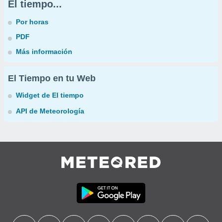
El tiempo...
Por horas
PDF
Más información
El Tiempo en tu Web
Widget de El tiempo
API de Meteorología