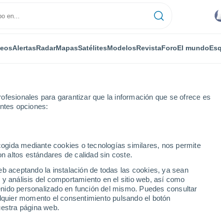
deos
Alertas
Radar
Mapas
Satélites
Modelos
Revista
Foro
El mundo
Esq
ofesionales para garantizar que la información que se ofrece es
entes opciones:
ecogida mediante cookies o tecnologías similares, nos permite
on altos estándares de calidad sin coste.
eb aceptando la instalación de todas las cookies, ya sean
 y análisis del comportamiento en el sitio web, así como
...
ntenido personalizado en función del mismo. Puedes consultar
alquier momento el consentimiento pulsando el botón
Por horas
uestra página web.
Intervalos nubosos en las
próximas horas