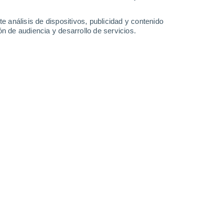
1.9 l/m²
1.6 l/m²
1.5 l/m²
0.6 l/m²
31°
/
18°
32°
/
18°
30°
/
18°
32°
/
18°
e análisis de dispositivos, publicidad y contenido
n de audiencia y desarrollo de servicios.
-
36
km/h
6
-
38
km/h
6
-
35
km/h
5
-
35
km/h
Noroeste
3 Medio
°
1
-
27 km/h
FPS:
6-10
Oeste
1 Bajo
°
3
-
21 km/h
FPS:
no
Norte
1 Bajo
°
3
-
22 km/h
FPS:
no
Norte
0 Bajo
°
1
-
17 km/h
FPS:
no