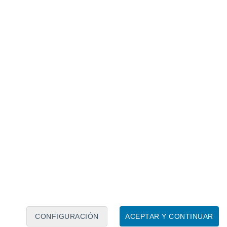
Calendario lunar
Lun
Mar
Mié
Jue
Vie
Sáb
Dom
7
8
9
10
11
12
13
14
15
16
17
18
19
20
CONFIGURACIÓN
ACEPTAR Y CONTINUAR