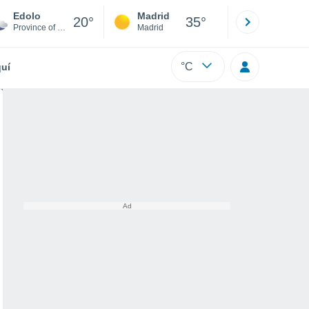
Edolo
Madrid
Barcelona
20°
35°
Province of Brescia
Madrid
Barcelona
°C
uí