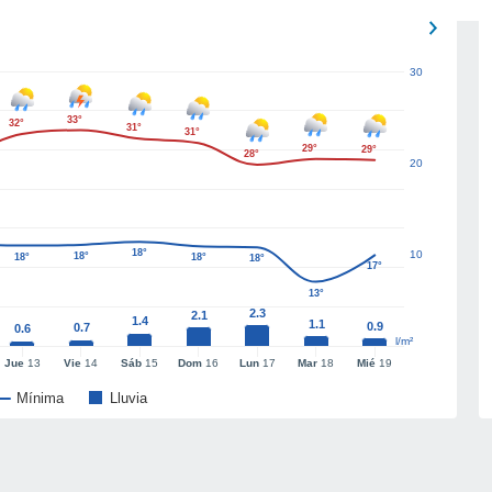
30
33°
32°
31°
31°
29°
29°
28°
20
18°
10
18°
18°
18°
18°
17°
13°
2.3
2.1
1.4
1.1
0.9
0.7
0.6
l/m²
Jue
13
Vie
14
Sáb
15
Dom
16
Lun
17
Mar
18
Mié
19
Mínima
Lluvia