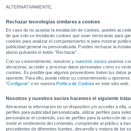
21°
ALTERNATIVAMENTE,
Rechazar tecnologías similares a cookies
Menguant
En caso de no aceptar la instalación de cookies, puedes acced
Iluminada
Sensación de 21°
de que solo se instalarán cookies que sean necesarias para garan
cookies para analizar el comportamiento ni para mostrar publici
publicidad general no personalizada. Puedes rechazar la instala
abono pulsando el botón "Rechazar".
Tormentas fuertes
Esta tarde las tormentas dejarán fenómenos
Con su consentimiento, nosotros y
nuestros socios
usamos cooki
adversos en 6 comunidades
almacenar, acceder y procesar datos personales como su visita e
cookies. Es posible que algunos proveedores traten tus datos pe
El Tiempo 1 - 7 días
Por horas
Actualidad
Mapa d
oponerte. Para ello, puede retirar su consentimiento u oponerse
"Configurar"
o en nuestra
Política de Cookies
en este sitio web.
Nosotros y nuestros socios hacemos el siguiente trata
Mañana
Domingo
Hoy
Almacenar la información en un dispositivo y/o acceder a ella, 
8 Ago
9 Ago
7 Ago
perfiles para publicidad personalizada, utilizar perfiles para sele
personalizar el contenido, uso de perfiles para la selección de c
medir el rendimiento del contenido, comprender al público a tra
procedentes de diferentes fuentes, desarrollo y mejora de los se
90%
80%
90%