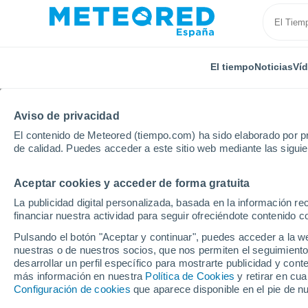
El tiempo
Noticias
Ví
Aviso de privacidad
El contenido de Meteored (tiempo.com) ha sido elaborado por pr
de calidad. Puedes acceder a este sitio web mediante las sigui
Aceptar cookies y acceder de forma gratuita
Inicio
Italia
Provincia de Brescia
Edolo
La publicidad digital personalizada, basada en la información r
financiar nuestra actividad para seguir ofreciéndote contenido c
El Tiempo en Edolo
Pulsando el botón "Aceptar y continuar", puedes acceder a la w
nuestras o de nuestros socios, que nos permiten el seguimiento
21:19
Viernes
desarrollar un perfil específico para mostrarte publicidad y co
más información en nuestra
Política de Cookies
y retirar en cu
Configuración de cookies
que aparece disponible en el pie de n
Cielo despejado