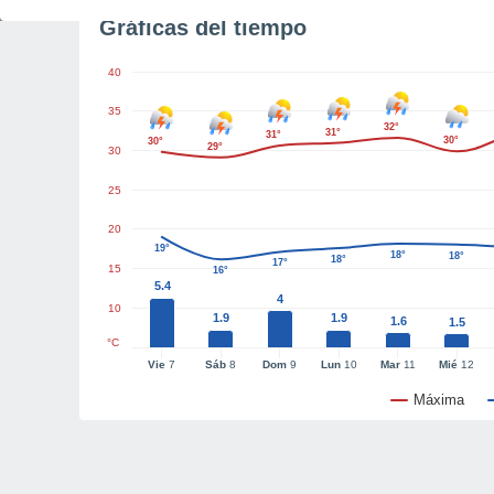
Gráficas del tiempo
40
35
32°
31°
31°
30°
30°
29°
30
25
20
19°
18°
18°
18°
17°
15
16°
5.4
4
10
1.9
1.9
1.6
1.5
°C
Vie
7
Sáb
8
Dom
9
Lun
10
Mar
11
Mié
12
Máxima