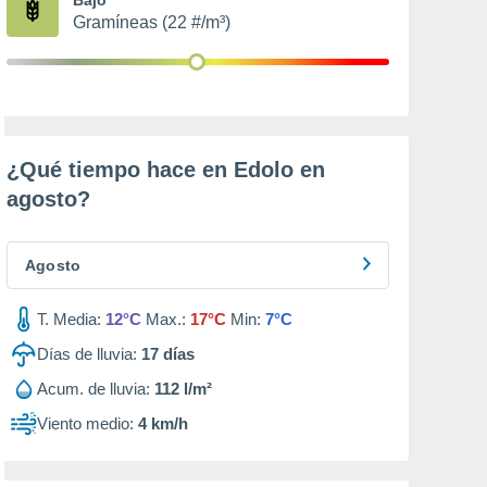
Gramíneas (22 #/m³)
¿Qué tiempo hace en Edolo en
agosto
?
Agosto
T. Media:
12°C
Max.:
17°C
Min:
7°C
Días de lluvia:
17
días
Acum. de lluvia:
112 l/m²
Viento medio:
4 km/h