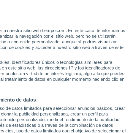
Aviso de nivel naranja
Alerta importante por altas
temperaturas en Edolo hoy
e
er a nuestro sitio web tiempo.com. En este caso, te informamos
:
35%
Riesgo de tormentas
tizar la navegación por el sitio web, pero no se utilizarán
Este fin de semana
dad o contenido personalizado, aunque sí podrás visualizar
ción de cookies y acceder a nuestro sitio web a través de este
es, identificadores únicos o tecnologías similares para
n este sitio web, las direcciones IP y los identificadores de
rsonales en virtud de un interés legítimo, algo a lo que puedes
e nubosidad
Radar de lluvia
Satélites
Modelos
 al tratamiento de datos en cualquier momento haciendo clic en
miento de datos:
Lunes
Martes
Miércoles
Jueves
uso de datos limitados para seleccionar anuncios básicos, crear
10 Ago
11 Ago
12 Ago
13 Ago
ccionar la publicidad personalizada, crear un perfil para
ontenido personalizado, medir el rendimiento de la publicidad,
vés de estadísticas o a través de la combinación de datos
rvicios, uso de datos limitados con el objetivo de seleccionar el
90%
90%
90%
90%