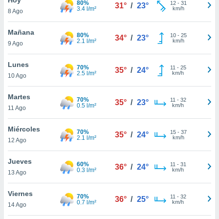
80%
12
-
31
31°
/
23°
3.4 l/m²
km/h
8 Ago
do en
 mismo.
sultar más
Mañana
80%
10
-
25
34°
/
23°
 en nuestra
2.1 l/m²
km/h
9 Ago
 Cookies
y
ualquier
Lunes
70%
11
-
25
35°
/
24°
2.5 l/m²
km/h
10 Ago
ento
 botón
ación de
Martes
70%
11
-
32
35°
/
23°
kies
0.5 l/m²
km/h
11 Ago
 disponible
e nuestra
Miércoles
70%
15
-
37
.
35°
/
24°
2.1 l/m²
km/h
12 Ago
IVAMENTE,
Jueves
60%
11
-
31
36°
/
24°
0.3 l/m²
km/h
13 Ago
as
 a cookies
Viernes
70%
11
-
32
36°
/
25°
0.7 l/m²
km/h
 no aceptar
14 Ago
ón de