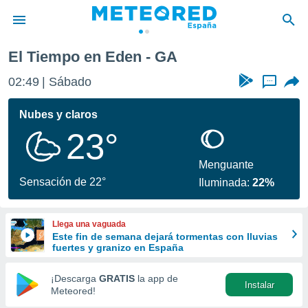
El Tiempo en Eden - GA
privacidad
02:49
Sábado
...
o de
tiempo.com)
borado por
Nubes y claros
es para
23°
ue la
 que se
e calidad.
Menguante
eder a este
Sensación de 22°
Iluminada:
22%
ediante las
opciones:
Llega una vaguada
ookies y
Este fin de semana dejará tormentas con lluvias
e forma
fuertes y granizo en España
d digital
¡Descarga
GRATIS
la app de
Instalar
ada, basada
Meteored!
mación