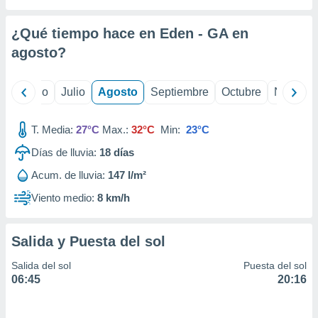
 seleccionar
o.
¿Qué tiempo hace en Eden - GA en
calización
precisa e
agosto
?
ión mediante
, publicidad
yo
Junio
Julio
Agosto
Septiembre
Octubre
Noviemb
dos,
T. Media:
27°C
Max.:
32°C
Min:
23°C
 publicidad
,
Días de lluvia:
18
días
ón de
 desarrollo
Acum. de lluvia:
147 l/m²
s.
Viento medio:
8 km/h
tros 1199
ios
Salida y Puesta del sol
Salida del sol
Puesta del sol
06:45
20:16