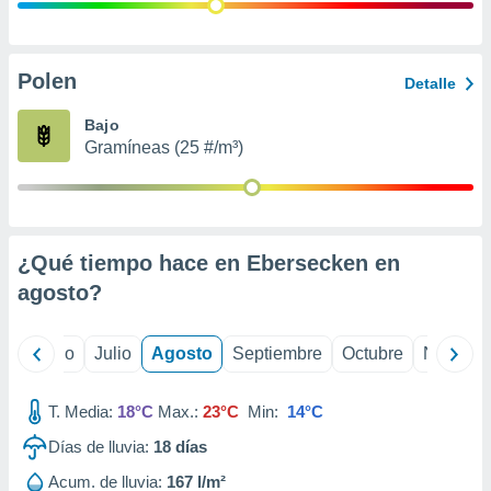
 seleccionar
o.
calización
precisa e
Polen
Detalle
ión mediante
Bajo
, publicidad
Gramíneas (25 #/m³)
dos,
 publicidad
,
ón de
¿Qué tiempo hace en Ebersecken en
 desarrollo
s.
agosto
?
tros 1199
ios
yo
Junio
Julio
Agosto
Septiembre
Octubre
Noviemb
T. Media:
18°C
Max.:
23°C
Min:
14°C
Días de lluvia:
18
días
Acum. de lluvia:
167 l/m²