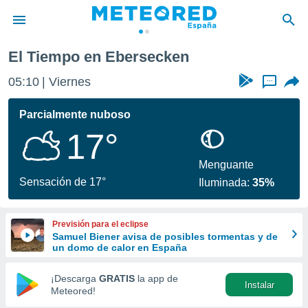
El Tiempo en Ebersecken
privacidad
05:10
Viernes
...
o de
tiempo.com)
borado por
Parcialmente nuboso
es para
17°
ue la
 que se
e calidad.
Menguante
eder a este
Sensación de 17°
Iluminada:
35%
ediante las
opciones:
Previsión para el eclipse
ookies y
Samuel Biener avisa de posibles tormentas y de
e forma
un domo de calor en España
d digital
¡Descarga
GRATIS
la app de
Instalar
ada, basada
Meteored!
mación