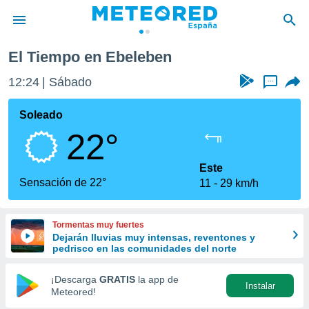
El Tiempo en Ebeleben
privacidad
12:24
Sábado
...
o de
tiempo.com)
borado por
Soleado
es para
22°
ue la
 que se
e calidad.
Este
eder a este
Sensación de 22°
11
29 km/h
ediante las
opciones:
Tormentas muy fuertes
ookies y
Dejarán lluvias muy intensas, reventones y
e forma
pedrisco en las comunidades del norte
d digital
¡Descarga
GRATIS
la app de
Instalar
ada, basada
Meteored!
mación