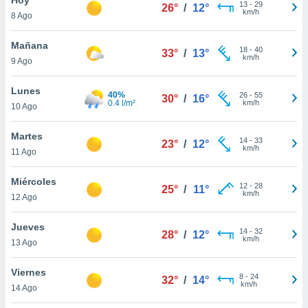
13
-
29
26°
/
12°
km/h
8 Ago
do en
 mismo.
sultar más
Mañana
18
-
40
33°
/
13°
 en nuestra
km/h
9 Ago
 Cookies
y
ualquier
Lunes
40%
26
-
55
30°
/
16°
0.4 l/m²
km/h
10 Ago
ento
 botón
ación de
Martes
14
-
33
23°
/
12°
kies
km/h
11 Ago
 disponible
e nuestra
Miércoles
12
-
28
.
25°
/
11°
km/h
12 Ago
IVAMENTE,
Jueves
14
-
32
28°
/
12°
km/h
13 Ago
as
 a cookies
Viernes
8
-
24
32°
/
14°
km/h
 no aceptar
14 Ago
ón de