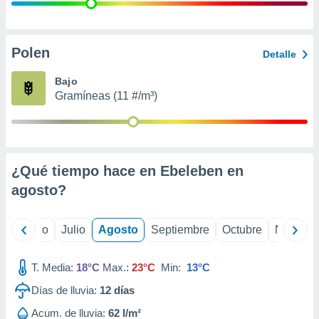
 seleccionar
o.
calización
precisa e
Polen
Detalle
ión mediante
Bajo
, publicidad
Gramíneas (11 #/m³)
dos,
 publicidad
,
ón de
¿Qué tiempo hace en Ebeleben en
 desarrollo
s.
agosto
?
tros 1199
ios
yo
Junio
Julio
Agosto
Septiembre
Octubre
Noviemb
T. Media:
18°C
Max.:
23°C
Min:
13°C
Días de lluvia:
12
días
Acum. de lluvia:
62 l/m²