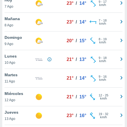
9
-
17
23°
/
14°
km/h
7 Ago
do en
 mismo.
sultar más
Mañana
7
-
18
23°
/
14°
 en nuestra
km/h
8 Ago
 Cookies
y
ualquier
Domingo
8
-
19
20°
/
15°
km/h
9 Ago
ento
 botón
ación de
Lunes
9
-
18
21°
/
13°
kies
km/h
10 Ago
 disponible
e nuestra
Martes
9
-
16
.
21°
/
14°
km/h
11 Ago
IVAMENTE,
Miércoles
12
-
25
21°
/
15°
km/h
12 Ago
as
 a cookies
Jueves
19
-
32
23°
/
16°
km/h
 no aceptar
13 Ago
ón de