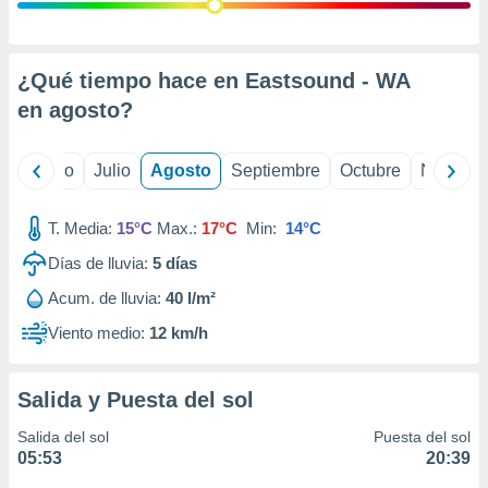
 seleccionar
o.
calización
precisa e
¿Qué tiempo hace en Eastsound - WA
ión mediante
en
agosto
?
, publicidad
yo
Junio
Julio
Agosto
Septiembre
Octubre
Noviemb
dos,
 publicidad
,
T. Media:
15°C
Max.:
17°C
Min:
14°C
ón de
Días de lluvia:
5
días
 desarrollo
s.
Acum. de lluvia:
40 l/m²
tros 1199
Viento medio:
12 km/h
ios
Salida y Puesta del sol
Salida del sol
Puesta del sol
05:53
20:39