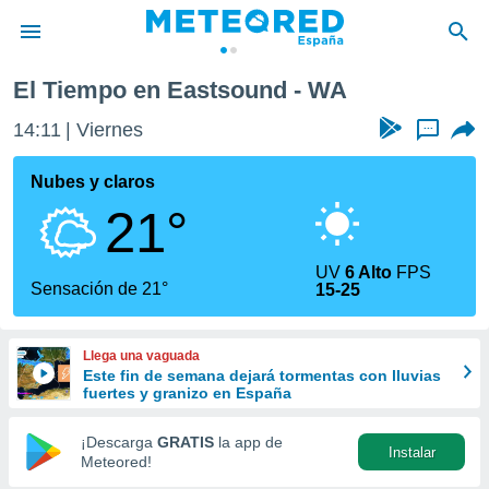
El Tiempo en Eastsound - WA
privacidad
14:11
Viernes
...
o de
tiempo.com)
borado por
Nubes y claros
es para
21°
ue la
 que se
e calidad.
UV
6 Alto
FPS
eder a este
Sensación de 21°
15-25
ediante las
opciones:
Llega una vaguada
ookies y
Este fin de semana dejará tormentas con lluvias
e forma
fuertes y granizo en España
d digital
¡Descarga
GRATIS
la app de
Instalar
ada, basada
Meteored!
mación