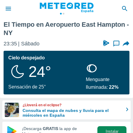
ast Hampton
El Tiempo en Aeropuerto East Hampton -
privacidad
NY
o de
tiempo.com)
23:35
Sábado
...
borado por
es para
Cielo despejado
ue la
 que se
24°
e calidad.
eder a este
Menguante
ediante las
Sensación de 25°
opciones:
Iluminada:
22%
ookies y
e forma
¿Lloverá en el eclipse?
Consulta el mapa de nubes y lluvia para el
miércoles en España
d digital
ada, basada
¡Descarga
GRATIS
la app de
mación
Instalar