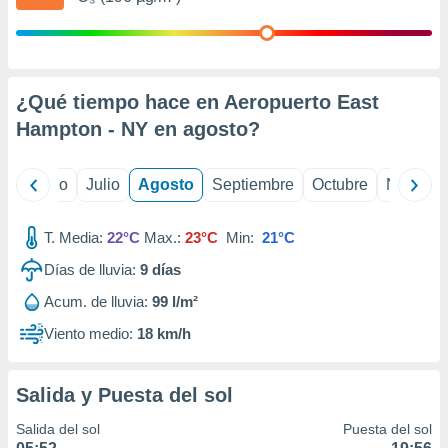
 seleccionar
o.
calización
precisa e
ión mediante
¿Qué tiempo hace en Aeropuerto East
Hampton - NY en
agosto
?
, publicidad
dos,
yo
Junio
Julio
Agosto
Septiembre
Octubre
Noviemb
 publicidad
,
ón de
T. Media:
22°C
Max.:
23°C
Min:
21°C
 desarrollo
s.
Días de lluvia:
9
días
tros 1199
Acum. de lluvia:
99 l/m²
ios
Viento medio:
18 km/h
Salida y Puesta del sol
Salida del sol
Puesta del sol