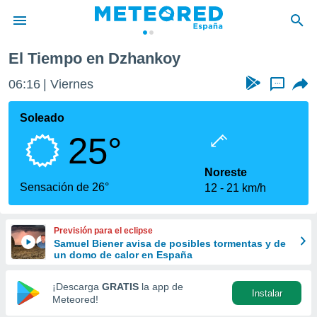
El Tiempo en Dzhankoy
privacidad
06:16
Viernes
...
o de
tiempo.com)
borado por
Soleado
es para
25°
ue la
 que se
e calidad.
Noreste
eder a este
Sensación de 26°
12
21 km/h
ediante las
opciones:
Previsión para el eclipse
ookies y
Samuel Biener avisa de posibles tormentas y de
e forma
un domo de calor en España
d digital
¡Descarga
GRATIS
la app de
Instalar
ada, basada
Meteored!
mación