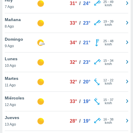
25
-
49
31°
/
24°
km/h
7 Ago
do en
 mismo.
sultar más
Mañana
19
-
39
33°
/
23°
 en nuestra
km/h
8 Ago
 Cookies
y
ualquier
Domingo
25
-
48
34°
/
21°
km/h
9 Ago
ento
 botón
ación de
Lunes
15
-
34
32°
/
23°
kies
km/h
10 Ago
 disponible
e nuestra
Martes
12
-
22
.
32°
/
20°
km/h
11 Ago
IVAMENTE,
Miércoles
15
-
37
33°
/
19°
km/h
12 Ago
as
 a cookies
Jueves
16
-
38
28°
/
19°
km/h
 no aceptar
13 Ago
ón de