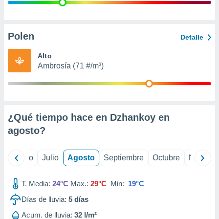
 seleccionar
o.
calización
precisa e
Polen
Detalle
ión mediante
Alto
, publicidad
Ambrosía (71 #/m³)
dos,
 publicidad
,
ón de
¿Qué tiempo hace en Dzhankoy en
 desarrollo
s.
agosto
?
tros 1199
ios
yo
Junio
Julio
Agosto
Septiembre
Octubre
Noviemb
T. Media:
24°C
Max.:
29°C
Min:
19°C
Días de lluvia:
5
días
Acum. de lluvia:
32 l/m²