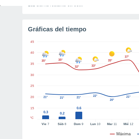
Luz diurna restante
6h 58m
Gráficas del tiempo
45
40
37°
35°
35°
35°
35
33°
32°
30
25
22°
20
21°
21°
21°
21°
20°
0.6
15
0.3
0.2
°C
Vie
7
Sáb
8
Dom
9
Lun
10
Mar
11
Mié
12
Máxima