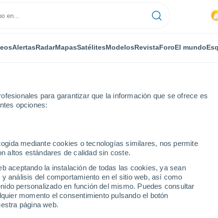
deos
Alertas
Radar
Mapas
Satélites
Modelos
Revista
Foro
El mundo
Esq
ofesionales para garantizar que la información que se ofrece es
entes opciones:
ecogida mediante cookies o tecnologías similares, nos permite
on altos estándares de calidad sin coste.
şti
eb aceptando la instalación de todas las cookies, ya sean
 y análisis del comportamiento en el sitio web, así como
...
ntenido personalizado en función del mismo. Puedes consultar
alquier momento el consentimiento pulsando el botón
Por horas
uestra página web.
Lluvias débiles en las próximas
horas