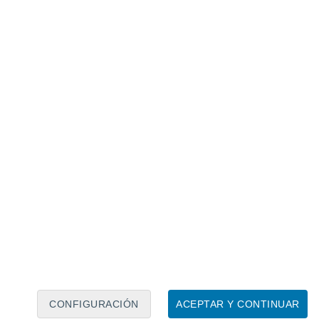
Calendario lunar
Lun
Mar
Mié
Jue
Vie
Sáb
Dom
7
8
9
10
11
12
13
14
15
16
17
18
19
20
CONFIGURACIÓN
ACEPTAR Y CONTINUAR