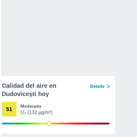
Calidad del aire en
Detalle
Dudoviceşti hoy
Moderada
51
O₃ (132 µg/m³)