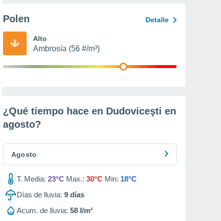
Polen
Detalle
Alto
Ambrosía (56 #/m³)
¿Qué tiempo hace en Dudoviceşti en
agosto
?
Agosto
T. Media:
23°C
Max.:
30°C
Min:
18°C
Días de lluvia:
9
días
Acum. de lluvia:
58 l/m²