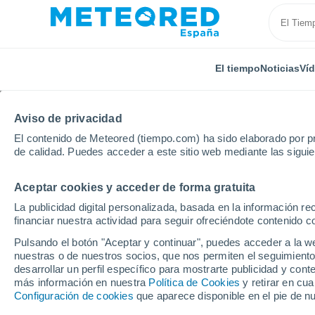
El tiempo
Noticias
Ví
Aviso de privacidad
El contenido de Meteored (tiempo.com) ha sido elaborado por pr
de calidad. Puedes acceder a este sitio web mediante las sigui
Aceptar cookies y acceder de forma gratuita
Inicio
Rumanía
Dolj
Dudoviceşti
La publicidad digital personalizada, basada en la información r
financiar nuestra actividad para seguir ofreciéndote contenido c
El Tiempo en Dudovice
Pulsando el botón "Aceptar y continuar", puedes acceder a la w
nuestras o de nuestros socios, que nos permiten el seguimiento
14:16
Viernes
desarrollar un perfil específico para mostrarte publicidad y co
más información en nuestra
Política de Cookies
y retirar en cu
Configuración de cookies
que aparece disponible en el pie de n
Nubes y claros