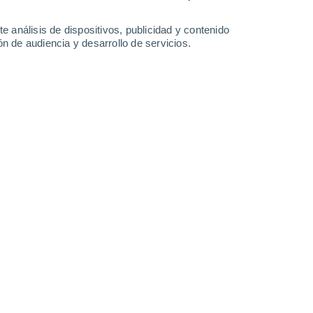
33°
/
22°
35°
/
20°
37°
/
21°
29°
/
22°
e análisis de dispositivos, publicidad y contenido
n de audiencia y desarrollo de servicios.
-
27
km/h
5
-
20
km/h
7
-
19
km/h
19
-
46
km/h
gosto
Noreste
7 Alto
7
-
22 km/h
FPS:
15-25
Norte
6 Alto
6
-
22 km/h
FPS:
15-25
Norte
5 Medio
7
-
21 km/h
FPS:
6-10
Noroeste
3 Medio
9
-
22 km/h
FPS:
6-10