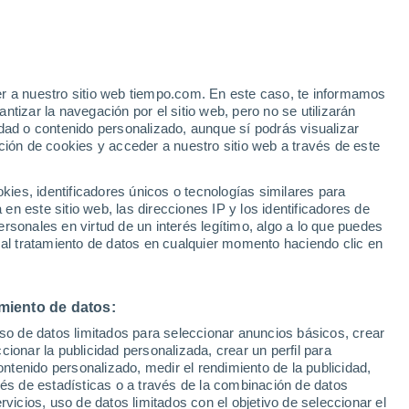
Aviso de nivel amarillo
Alerta moderada por altas
temperaturas en Dudoviceşti hoy
er a nuestro sitio web tiempo.com. En este caso, te informamos
tizar la navegación por el sitio web, pero no se utilizarán
dad o contenido personalizado, aunque sí podrás visualizar
ción de cookies y acceder a nuestro sitio web a través de este
es, identificadores únicos o tecnologías similares para
n este sitio web, las direcciones IP y los identificadores de
rsonales en virtud de un interés legítimo, algo a lo que puedes
 lluvia
Radar de lluvia
Satélites
Modelos
 al tratamiento de datos en cualquier momento haciendo clic en
miento de datos:
Lunes
Martes
Miércoles
Jueves
uso de datos limitados para seleccionar anuncios básicos, crear
10 Ago
11 Ago
12 Ago
13 Ago
ccionar la publicidad personalizada, crear un perfil para
ontenido personalizado, medir el rendimiento de la publicidad,
vés de estadísticas o a través de la combinación de datos
rvicios, uso de datos limitados con el objetivo de seleccionar el