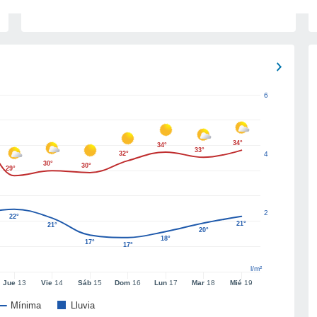
6
34°
34°
33°
32°
4
30°
30°
29°
2
22°
21°
21°
20°
18°
17°
17°
l/m²
Jue
13
Vie
14
Sáb
15
Dom
16
Lun
17
Mar
18
Mié
19
Mínima
Lluvia