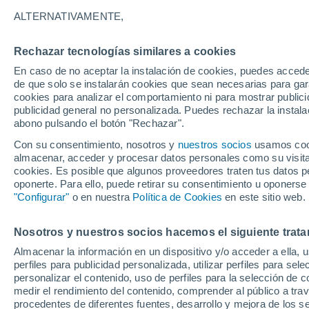
34°
ALTERNATIVAMENTE,
Rechazar tecnologías similares a cookies
UV
7 Alto
En caso de no aceptar la instalación de cookies, puedes acced
Sensación de 33°
FPS
15-25
de que solo se instalarán cookies que sean necesarias para garan
cookies para analizar el comportamiento ni para mostrar publici
publicidad general no personalizada. Puedes rechazar la instala
abono pulsando el botón "Rechazar".
Tormentas fuertes
Esta tarde las tormentas dejarán fenómenos
Con su consentimiento, nosotros y
nuestros socios
usamos cooki
adversos en 6 comunidades
almacenar, acceder y procesar datos personales como su visita e
cookies. Es posible que algunos proveedores traten tus datos pe
El Tiempo 1 - 7 días
Por horas
Actualidad
Mapa de
oponerte. Para ello, puede retirar su consentimiento u oponerse
"Configurar"
o en nuestra
Política de Cookies
en este sitio web.
Nosotros y nuestros socios hacemos el siguiente trata
Mañana
Domingo
Hoy
Almacenar la información en un dispositivo y/o acceder a ella, 
8 Ago
9 Ago
7 Ago
perfiles para publicidad personalizada, utilizar perfiles para sele
personalizar el contenido, uso de perfiles para la selección de c
medir el rendimiento del contenido, comprender al público a tra
procedentes de diferentes fuentes, desarrollo y mejora de los se
50%
70%
30%