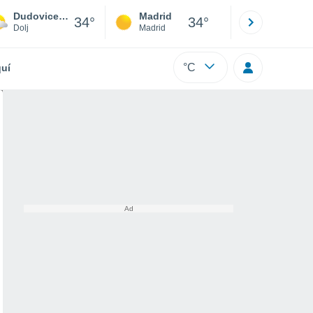
Dudoviceşti
Madrid
Barcelona
34°
34°
Dolj
Madrid
Barcelona
°C
uí