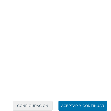
Calendario lunar
Lun
Mar
Mié
Jue
Vie
Sáb
Dom
8
9
10
11
12
13
14
15
16
17
18
19
20
21
CONFIGURACIÓN
ACEPTAR Y CONTINUAR