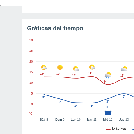
Luz diurna restante
3h 2m
Gráficas del tiempo
30
25
20
15
13°
13°
13°
12°
12°
9°
10
5
5°
5°
3°
2°
0
1°
1°
0.6
°C
Sáb
8
Dom
9
Lun
10
Mar
11
Mié
12
Jue
13
Máxima