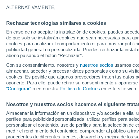
12°
ALTERNATIVAMENTE,
Rechazar tecnologías similares a cookies
Oeste
En caso de no aceptar la instalación de cookies, puedes acced
Sensación de 12°
23
-
46 km
de que solo se instalarán cookies que sean necesarias para garan
cookies para analizar el comportamiento ni para mostrar publici
publicidad general no personalizada. Puedes rechazar la instala
abono pulsando el botón "Rechazar".
Tormentas muy fuertes
Dejarán lluvias muy intensas, reventones y
Con su consentimiento, nosotros y
nuestros socios
usamos cooki
pedrisco en las comunidades del norte
almacenar, acceder y procesar datos personales como su visita e
cookies. Es posible que algunos proveedores traten tus datos pe
El Tiempo 1 - 7 días
Por horas
Actualidad
Mapa de
oponerte. Para ello, puede retirar su consentimiento u oponerse
"Configurar"
o en nuestra
Política de Cookies
en este sitio web.
Nosotros y nuestros socios hacemos el siguiente trata
Mañana
Lunes
Hoy
Almacenar la información en un dispositivo y/o acceder a ella, 
9 Ago
10 Ago
8 Ago
perfiles para publicidad personalizada, utilizar perfiles para sele
personalizar el contenido, uso de perfiles para la selección de c
medir el rendimiento del contenido, comprender al público a tra
procedentes de diferentes fuentes, desarrollo y mejora de los se