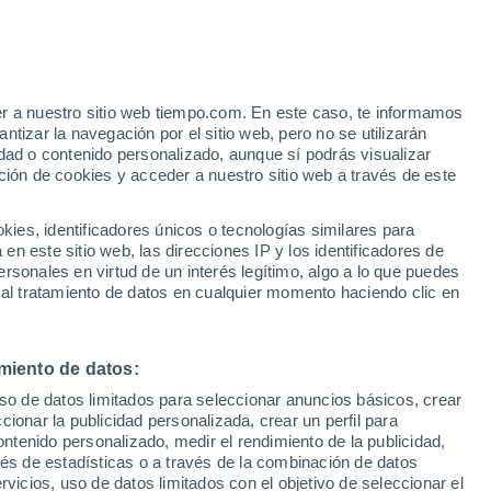
er a nuestro sitio web tiempo.com. En este caso, te informamos
/h
tizar la navegación por el sitio web, pero no se utilizarán
dad o contenido personalizado, aunque sí podrás visualizar
ción de cookies y acceder a nuestro sitio web a través de este
es, identificadores únicos o tecnologías similares para
n este sitio web, las direcciones IP y los identificadores de
rsonales en virtud de un interés legítimo, algo a lo que puedes
 temperatura
Radar de lluvia
Satélites
Modelos
 al tratamiento de datos en cualquier momento haciendo clic en
miento de datos:
Martes
Miércoles
Jueves
Viernes
uso de datos limitados para seleccionar anuncios básicos, crear
11 Ago
12 Ago
13 Ago
14 Ago
ccionar la publicidad personalizada, crear un perfil para
ontenido personalizado, medir el rendimiento de la publicidad,
vés de estadísticas o a través de la combinación de datos
rvicios, uso de datos limitados con el objetivo de seleccionar el
60%