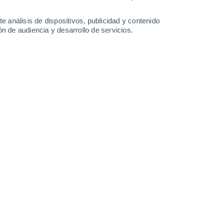
0.6 l/m²
13°
/
1°
9°
/
3°
12°
/
5°
13°
/
3°
e análisis de dispositivos, publicidad y contenido
n de audiencia y desarrollo de servicios.
-
32
km/h
12
-
25
km/h
12
-
30
km/h
12
-
33
km/h
sto
Oeste
1 Bajo
°
23
-
46 km/h
FPS:
no
Suroeste
0 Bajo
°
22
-
44 km/h
FPS:
no
Suroeste
0 Bajo
°
16
-
40 km/h
FPS:
no
do
Oeste
0 Bajo
12
-
28 km/h
FPS:
no