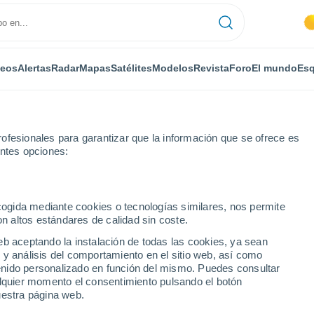
deos
Alertas
Radar
Mapas
Satélites
Modelos
Revista
Foro
El mundo
Esq
ofesionales para garantizar que la información que se ofrece es
entes opciones:
gnac
ecogida mediante cookies o tecnologías similares, nos permite
on altos estándares de calidad sin coste.
eb aceptando la instalación de todas las cookies, ya sean
 y análisis del comportamiento en el sitio web, así como
...
ntenido personalizado en función del mismo. Puedes consultar
alquier momento el consentimiento pulsando el botón
Por horas
uestra página web.
Cielos despejados en las
próximas horas