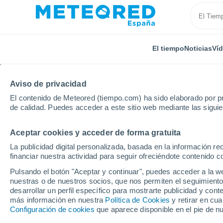
El tiempo
Noticias
Ví
Aviso de privacidad
El contenido de Meteored (tiempo.com) ha sido elaborado por pr
de calidad. Puedes acceder a este sitio web mediante las sigui
Aceptar cookies y acceder de forma gratuita
Inicio
Argentina
Provincia de Buenos Aires
Dudi
La publicidad digital personalizada, basada en la información r
financiar nuestra actividad para seguir ofreciéndote contenido c
El Tiempo en Dudignac
Pulsando el botón "Aceptar y continuar", puedes acceder a la w
nuestras o de nuestros socios, que nos permiten el seguimiento
15:49
Sábado
desarrollar un perfil específico para mostrarte publicidad y co
más información en nuestra
Política de Cookies
y retirar en cu
Configuración de cookies
que aparece disponible en el pie de n
Soleado