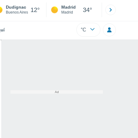
Dudignac
Madrid
Barcelona
12°
34°
Buenos Aires
Madrid
Barcelona
°C
uí