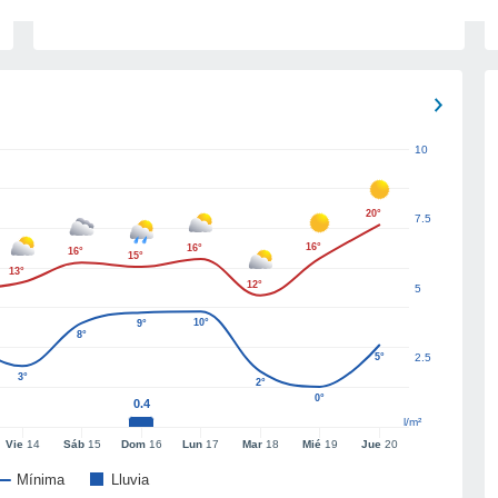
10
20°
7.5
16°
16°
16°
15°
13°
12°
5
10°
9°
8°
5°
2.5
3°
2°
0°
0.4
l/m²
Vie
14
Sáb
15
Dom
16
Lun
17
Mar
18
Mié
19
Jue
20
Mínima
Lluvia