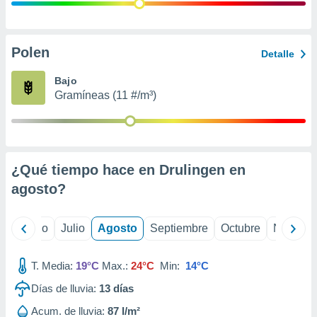
 seleccionar
o.
calización
precisa e
Polen
Detalle
ión mediante
Bajo
, publicidad
Gramíneas (11 #/m³)
dos,
 publicidad
,
ón de
¿Qué tiempo hace en Drulingen en
 desarrollo
s.
agosto
?
tros 1199
ios
yo
Junio
Julio
Agosto
Septiembre
Octubre
Noviemb
T. Media:
19°C
Max.:
24°C
Min:
14°C
Días de lluvia:
13
días
Acum. de lluvia:
87 l/m²