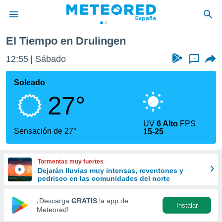
El Tiempo en Drulingen
privacidad
12:55
Sábado
...
o de
tiempo.com)
borado por
Soleado
es para
27°
ue la
 que se
e calidad.
UV
6 Alto
FPS
eder a este
Sensación de 27°
15-25
ediante las
opciones:
Tormentas muy fuertes
ookies y
Dejarán lluvias muy intensas, reventones y
e forma
pedrisco en las comunidades del norte
d digital
¡Descarga
GRATIS
la app de
Instalar
ada, basada
Meteored!
mación