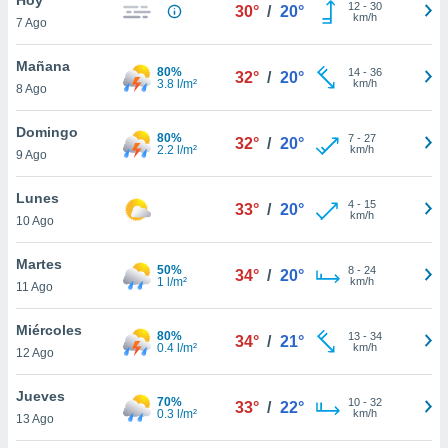
12
-
30
30°
/
20°
km/h
7 Ago
do en
 mismo.
sultar más
Mañana
80%
14
-
36
32°
/
20°
 en nuestra
3.8 l/m²
km/h
8 Ago
 Cookies
y
ualquier
Domingo
80%
7
-
27
32°
/
20°
2.2 l/m²
km/h
9 Ago
ento
 botón
ación de
Lunes
4
-
15
33°
/
20°
kies
km/h
10 Ago
 disponible
e nuestra
Martes
50%
8
-
24
.
34°
/
20°
1 l/m²
km/h
11 Ago
IVAMENTE,
Miércoles
80%
13
-
34
34°
/
21°
0.4 l/m²
km/h
12 Ago
as
 a cookies
Jueves
70%
10
-
32
33°
/
22°
0.3 l/m²
km/h
 no aceptar
13 Ago
ón de