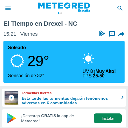
El Tiempo en Drexel - NC
privacidad
15:21
Viernes
...
o de
tiempo.com)
borado por
Soleado
es para
29°
ue la
 que se
e calidad.
UV
8 ¡Muy Alto!
eder a este
Sensación de 32°
FPS
25-50
ediante las
opciones:
Tormentas fuertes
ookies y
Esta tarde las tormentas dejarán fenómenos
e forma
adversos en 6 comunidades
d digital
¡Descarga
GRATIS
la app de
Instalar
ada, basada
Meteored!
mación