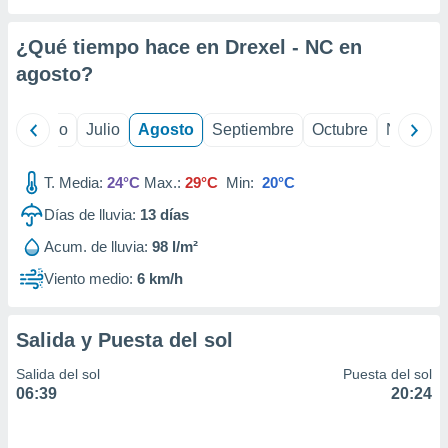
 seleccionar
o.
¿Qué tiempo hace en Drexel - NC en
calización
precisa e
agosto
?
ión mediante
, publicidad
yo
Junio
Julio
Agosto
Septiembre
Octubre
Noviemb
dos,
T. Media:
24°C
Max.:
29°C
Min:
20°C
 publicidad
,
Días de lluvia:
13
días
ón de
 desarrollo
Acum. de lluvia:
98 l/m²
s.
Viento medio:
6 km/h
tros 1199
ios
Salida y Puesta del sol
Salida del sol
Puesta del sol
06:39
20:24