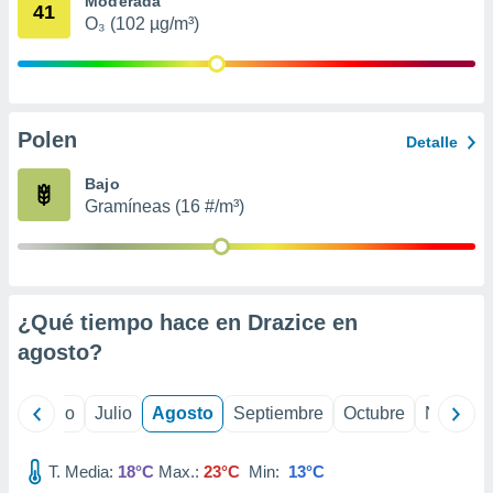
Moderada
 seleccionar
41
o.
O₃ (102 µg/m³)
calización
precisa e
ión mediante
Polen
, publicidad
Detalle
dos,
Bajo
 publicidad
Gramíneas (16 #/m³)
,
ón de
 desarrollo
s.
¿Qué tiempo hace en Drazice en
tros 1199
ios
agosto
?
yo
Junio
Julio
Agosto
Septiembre
Octubre
Noviemb
T. Media:
18°C
Max.:
23°C
Min:
13°C