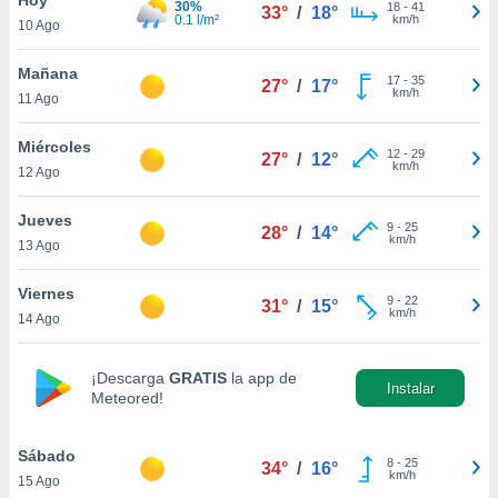
30%
18
-
41
33°
/
18°
0.1 l/m²
km/h
10 Ago
do en
 mismo.
sultar más
Mañana
17
-
35
27°
/
17°
 en nuestra
km/h
11 Ago
 Cookies
y
ualquier
Miércoles
12
-
29
27°
/
12°
km/h
12 Ago
ento
 botón
ación de
Jueves
9
-
25
28°
/
14°
kies
km/h
13 Ago
 disponible
e nuestra
Viernes
9
-
22
.
31°
/
15°
km/h
14 Ago
IVAMENTE,
¡Descarga
GRATIS
la app de
Instalar
Meteored!
as
 a cookies
Sábado
 no aceptar
8
-
25
34°
/
16°
km/h
15 Ago
ón de