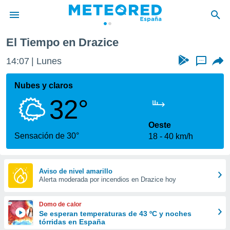
El Tiempo en Drazice
privacidad
14:07
Lunes
...
o de
tiempo.com)
borado por
Nubes y claros
es para
32°
ue la
 que se
e calidad.
Oeste
eder a este
Sensación de 30°
18
40 km/h
ediante las
opciones:
ookies y
Aviso de nivel amarillo
Alerta moderada por incendios en Drazice hoy
e forma
d digital
Domo de calor
ada, basada
Se esperan temperaturas de 43 ºC y noches
tórridas en España
mación