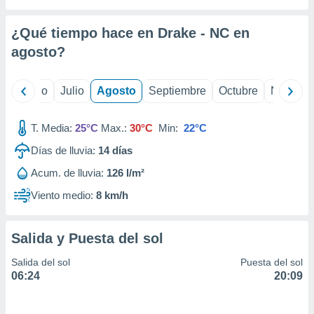
 seleccionar
o.
¿Qué tiempo hace en Drake - NC en
calización
precisa e
agosto
?
ión mediante
, publicidad
yo
Junio
Julio
Agosto
Septiembre
Octubre
Noviemb
dos,
T. Media:
25°C
Max.:
30°C
Min:
22°C
 publicidad
,
Días de lluvia:
14
días
ón de
 desarrollo
Acum. de lluvia:
126 l/m²
s.
Viento medio:
8 km/h
tros 1199
ios
Salida y Puesta del sol
Salida del sol
Puesta del sol
06:24
20:09