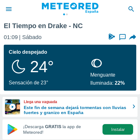
El Tiempo en Drake - NC
privacidad
01:09
Sábado
...
o de
tiempo.com)
borado por
Cielo despejado
es para
24°
ue la
 que se
e calidad.
Menguante
eder a este
Sensación de 23°
Iluminada:
22%
ediante las
opciones:
Llega una vaguada
ookies y
Este fin de semana dejará tormentas con lluvias
e forma
fuertes y granizo en España
d digital
¡Descarga
GRATIS
la app de
Instalar
ada, basada
Meteored!
mación