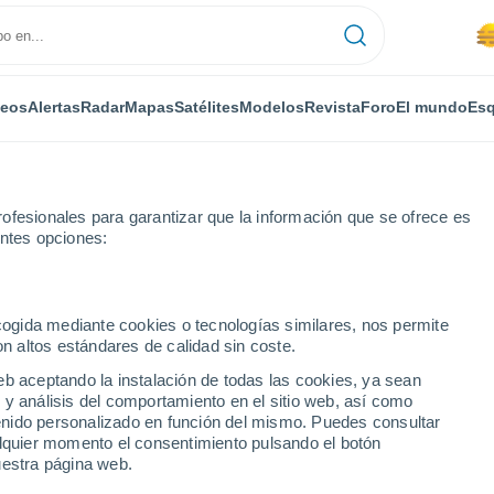
deos
Alertas
Radar
Mapas
Satélites
Modelos
Revista
Foro
El mundo
Esq
ofesionales para garantizar que la información que se ofrece es
entes opciones:
ecogida mediante cookies o tecnologías similares, nos permite
on altos estándares de calidad sin coste.
´Hamnia
eb aceptando la instalación de todas las cookies, ya sean
 y análisis del comportamiento en el sitio web, así como
...
ntenido personalizado en función del mismo. Puedes consultar
alquier momento el consentimiento pulsando el botón
Por horas
uestra página web.
Se espera calima en las
próximas horas