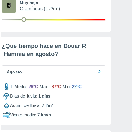
Muy bajo
Gramíneas (1 #/m³)
¿Qué tiempo hace en Douar R
´Hamnia en
agosto
?
Agosto
T. Media:
29°C
Max.:
37°C
Min:
22°C
Días de lluvia:
1
días
Acum. de lluvia:
7 l/m²
Viento medio:
7 km/h