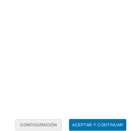
Calendario lunar
Lun
Mar
Mié
Jue
Vie
Sáb
Dom
8
9
10
11
12
13
14
15
16
17
18
19
20
21
CONFIGURACIÓN
ACEPTAR Y CONTINUAR