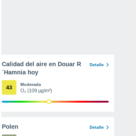
Calidad del aire en Douar R
Detalle
´Hamnia hoy
Moderada
43
O₃ (109 µg/m³)
Polen
Detalle