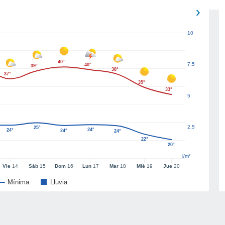
10
40°
7.5
40°
39°
38°
37°
35°
33°
5
2.5
25°
24°
24°
24°
24°
22°
20°
l/m²
Vie
14
Sáb
15
Dom
16
Lun
17
Mar
18
Mié
19
Jue
20
Mínima
Lluvia