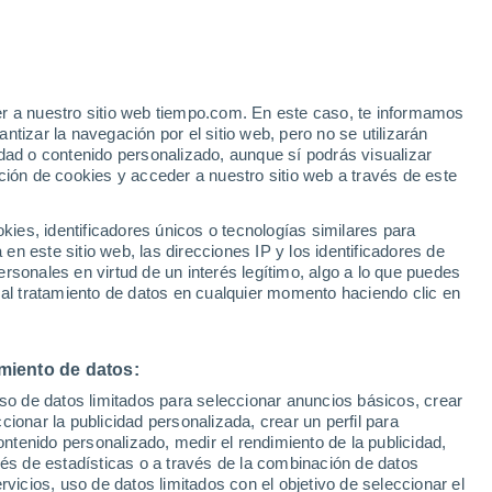
Aviso de nivel naranja
Alerta importante por altas
temperaturas en Douar R´Hamnia
hoy
er a nuestro sitio web tiempo.com. En este caso, te informamos
h
tizar la navegación por el sitio web, pero no se utilizarán
dad o contenido personalizado, aunque sí podrás visualizar
ción de cookies y acceder a nuestro sitio web a través de este
es, identificadores únicos o tecnologías similares para
n este sitio web, las direcciones IP y los identificadores de
rsonales en virtud de un interés legítimo, algo a lo que puedes
 lluvia
Radar de lluvia
Satélites
Modelos
 al tratamiento de datos en cualquier momento haciendo clic en
miento de datos:
Martes
Miércoles
Jueves
Viernes
uso de datos limitados para seleccionar anuncios básicos, crear
11 Ago
12 Ago
13 Ago
14 Ago
ccionar la publicidad personalizada, crear un perfil para
ontenido personalizado, medir el rendimiento de la publicidad,
vés de estadísticas o a través de la combinación de datos
rvicios, uso de datos limitados con el objetivo de seleccionar el