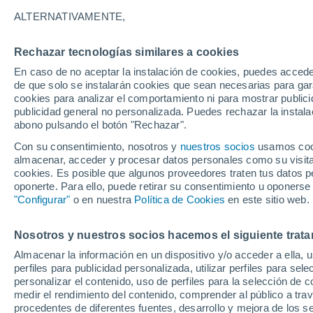
40°
ALTERNATIVAMENTE,
Rechazar tecnologías similares a cookies
Noroeste
En caso de no aceptar la instalación de cookies, puedes acced
Sensación de 38°
8
-
21 km/
de que solo se instalarán cookies que sean necesarias para garan
cookies para analizar el comportamiento ni para mostrar publici
publicidad general no personalizada. Puedes rechazar la instala
abono pulsando el botón "Rechazar".
Tormentas muy fuertes
Dejarán lluvias muy intensas, reventones y
Con su consentimiento, nosotros y
nuestros socios
usamos cooki
pedrisco en las comunidades del norte
almacenar, acceder y procesar datos personales como su visita e
cookies. Es posible que algunos proveedores traten tus datos pe
El Tiempo 1 - 7 días
Por horas
Actualidad
Mapa de
oponerte. Para ello, puede retirar su consentimiento u oponerse
"Configurar"
o en nuestra
Política de Cookies
en este sitio web.
Nosotros y nuestros socios hacemos el siguiente trata
Mañana
Lunes
Hoy
Almacenar la información en un dispositivo y/o acceder a ella, 
9 Ago
10 Ago
8 Ago
perfiles para publicidad personalizada, utilizar perfiles para sele
personalizar el contenido, uso de perfiles para la selección de c
medir el rendimiento del contenido, comprender al público a tra
procedentes de diferentes fuentes, desarrollo y mejora de los se
30%