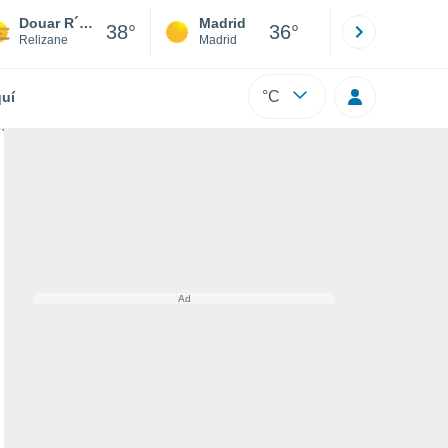
Douar R´Hamnia
Madrid
Barcelona
38°
36°
Relizane
Madrid
Barcelona
°C
uí