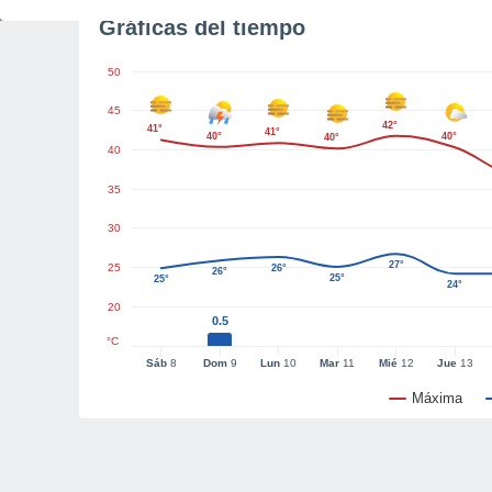
Gráficas del tiempo
50
45
42°
41°
41°
40°
40°
40°
40
35
30
27°
25
26°
26°
25°
25°
24°
20
0.5
°C
Sáb
8
Dom
9
Lun
10
Mar
11
Mié
12
Jue
13
Máxima