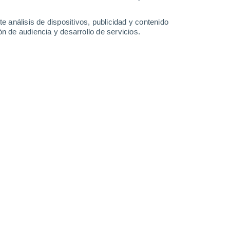
40°
/
25°
42°
/
27°
40°
/
24°
37°
/
24°
e análisis de dispositivos, publicidad y contenido
n de audiencia y desarrollo de servicios.
-
27
km/h
16
-
38
km/h
16
-
34
km/h
16
-
32
km/h
 de agosto
Noroeste
2 Bajo
°
8
-
22 km/h
FPS:
no
Noroeste
1 Bajo
°
8
-
21 km/h
FPS:
no
Norte
0 Bajo
°
10
-
20 km/h
FPS:
no
Norte
0 Bajo
°
7
-
22 km/h
FPS:
no