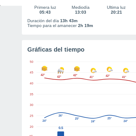
Primera luz
Mediodía
Última luz
05:43
13:03
20:21
Duración del día
13h 43m
Tiempo para el amanecer
2h 19m
Gráficas del tiempo
50
45
42°
42°
42°
42°
41°
41°
40
35
30
25
26°
25°
25°
24°
24°
24°
20
0.5