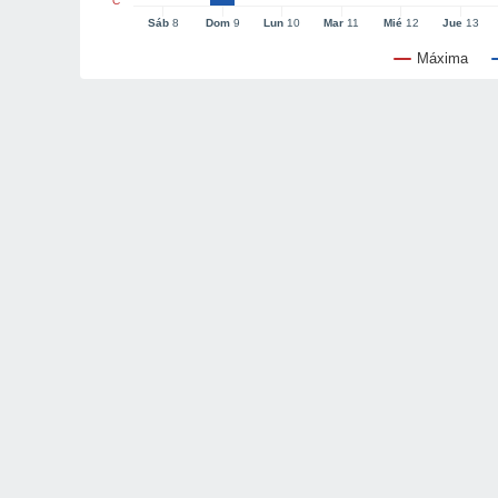
°C
Sáb
8
Dom
9
Lun
10
Mar
11
Mié
12
Jue
13
Máxima