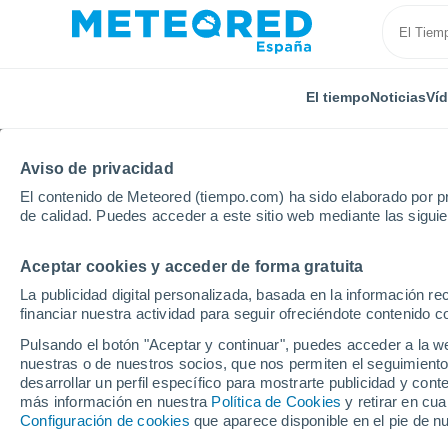
El tiempo
Noticias
Ví
Aviso de privacidad
El contenido de Meteored (tiempo.com) ha sido elaborado por pr
de calidad. Puedes acceder a este sitio web mediante las sigui
Aceptar cookies y acceder de forma gratuita
Inicio
Argelia
Relizane
Douar Mesmoud
La publicidad digital personalizada, basada en la información r
financiar nuestra actividad para seguir ofreciéndote contenido c
El Tiempo en Douar M
Pulsando el botón "Aceptar y continuar", puedes acceder a la w
nuestras o de nuestros socios, que nos permiten el seguimiento
03:24
Sábado
desarrollar un perfil específico para mostrarte publicidad y co
más información en nuestra
Política de Cookies
y retirar en cu
Configuración de cookies
que aparece disponible en el pie de n
Cielo despejado