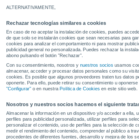
26°
ALTERNATIVAMENTE,
Rechazar tecnologías similares a cookies
Menguant
En caso de no aceptar la instalación de cookies, puedes acced
Iluminada
Sensación de 28°
de que solo se instalarán cookies que sean necesarias para garan
cookies para analizar el comportamiento ni para mostrar publici
publicidad general no personalizada. Puedes rechazar la instala
abono pulsando el botón "Rechazar".
Llega una vaguada
Este fin de semana dejará tormentas con lluv
Con su consentimiento, nosotros y
nuestros socios
usamos cooki
fuertes y granizo en España
almacenar, acceder y procesar datos personales como su visita e
cookies. Es posible que algunos proveedores traten tus datos pe
El Tiempo 1 - 7 días
Por horas
Actualidad
Mapa de
oponerte. Para ello, puede retirar su consentimiento u oponerse
"Configurar"
o en nuestra
Política de Cookies
en este sitio web.
Nosotros y nuestros socios hacemos el siguiente trata
Mañana
Lunes
Hoy
Almacenar la información en un dispositivo y/o acceder a ella, 
9 Ago
10 Ago
8 Ago
perfiles para publicidad personalizada, utilizar perfiles para sele
personalizar el contenido, uso de perfiles para la selección de c
medir el rendimiento del contenido, comprender al público a tra
procedentes de diferentes fuentes, desarrollo y mejora de los se
50%