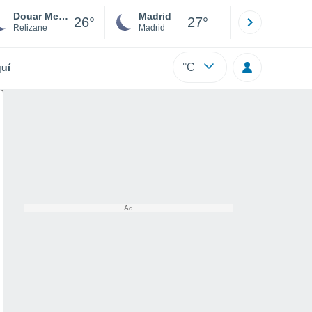
Douar Mesmoud
Madrid
Barcelona
26°
27°
Relizane
Madrid
Barcelona
°C
uí