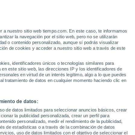
Aviso de nivel naranja
Alerta importante por altas
temperaturas en Douar Mesmoud
hoy
e
er a nuestro sitio web tiempo.com. En este caso, te informamos
:
24%
tizar la navegación por el sitio web, pero no se utilizarán
dad o contenido personalizado, aunque sí podrás visualizar
ción de cookies y acceder a nuestro sitio web a través de este
ias
es, identificadores únicos o tecnologías similares para
n este sitio web, las direcciones IP y los identificadores de
rsonales en virtud de un interés legítimo, algo a lo que puedes
 temperatura
Radar de lluvia
Satélites
Modelos
 al tratamiento de datos en cualquier momento haciendo clic en
miento de datos:
Martes
Miércoles
Jueves
Viernes
uso de datos limitados para seleccionar anuncios básicos, crear
11 Ago
12 Ago
13 Ago
14 Ago
ccionar la publicidad personalizada, crear un perfil para
ontenido personalizado, medir el rendimiento de la publicidad,
vés de estadísticas o a través de la combinación de datos
rvicios, uso de datos limitados con el objetivo de seleccionar el