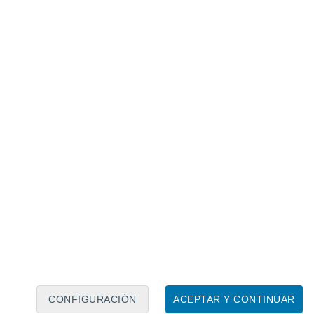
Calendario lunar
Lun
Mar
Mié
Jue
Vie
Sáb
Dom
8
9
10
11
12
13
14
15
16
CONFIGURACIÓN
ACEPTAR Y CONTINUAR