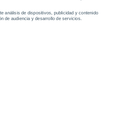
41°
/
24°
42°
/
25°
41°
/
24°
40°
/
24°
e análisis de dispositivos, publicidad y contenido
n de audiencia y desarrollo de servicios.
-
40
km/h
15
-
32
km/h
21
-
40
km/h
20
-
38
km/h
 de agosto
Este
0 Bajo
1
-
4 km/h
FPS:
no
Sur
0 Bajo
2
-
4 km/h
FPS:
no
Sureste
0 Bajo
3
-
7 km/h
FPS:
no
Sur
0 Bajo
4
-
7 km/h
FPS:
no