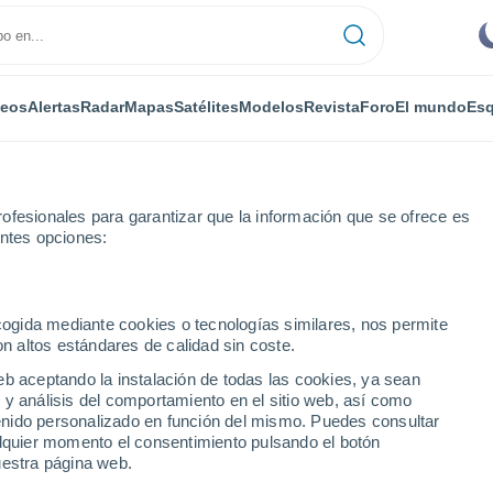
deos
Alertas
Radar
Mapas
Satélites
Modelos
Revista
Foro
El mundo
Esq
ofesionales para garantizar que la información que se ofrece es
entes opciones:
ecogida mediante cookies o tecnologías similares, nos permite
on altos estándares de calidad sin coste.
esmoud
eb aceptando la instalación de todas las cookies, ya sean
 y análisis del comportamiento en el sitio web, así como
...
ntenido personalizado en función del mismo. Puedes consultar
alquier momento el consentimiento pulsando el botón
Por horas
uestra página web.
Cielos despejados en las
próximas horas