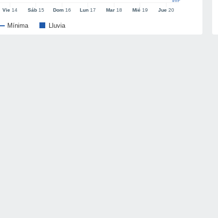
l/m²
Vie
14
Sáb
15
Dom
16
Lun
17
Mar
18
Mié
19
Jue
20
Mínima
Lluvia