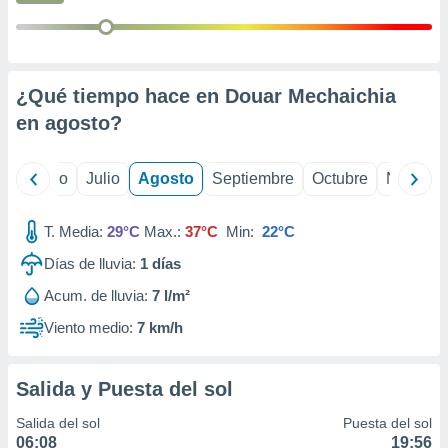
 seleccionar
o.
calización
precisa e
ión mediante
¿Qué tiempo hace en Douar Mechaichia
en
agosto
?
, publicidad
dos,
yo
Junio
Julio
Agosto
Septiembre
Octubre
Noviemb
 publicidad
,
ón de
T. Media:
29°C
Max.:
37°C
Min:
22°C
 desarrollo
s.
Días de lluvia:
1
días
tros 1199
Acum. de lluvia:
7 l/m²
ios
Viento medio:
7 km/h
Salida y Puesta del sol
Salida del sol
Puesta del sol
06:08
19:56