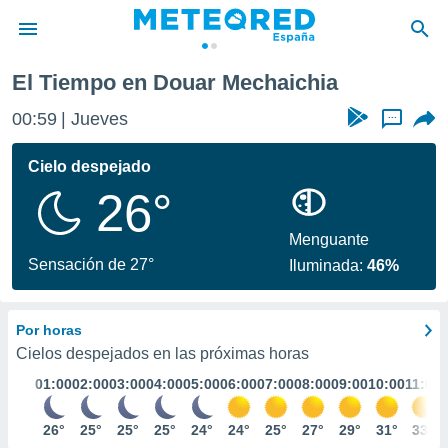
El Tiempo en Douar Mechaichia
privacidad
00:59
Jueves
...
o de
tiempo.com)
borado por
Cielo despejado
es para
26°
ue la
 que se
e calidad.
Menguante
eder a este
Sensación de 27°
Iluminada:
46%
ediante las
opciones:
Por horas
ookies y
e forma
Cielos despejados en las próximas horas
01:00
02:00
03:00
04:00
05:00
06:00
07:00
08:00
09:00
10:00
11:00
d digital
ada, basada
26°
25°
25°
25°
24°
24°
25°
27°
29°
31°
33°
mación