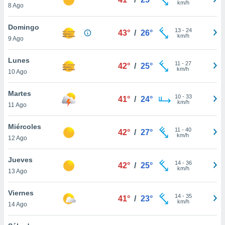
km/h
8 Ago
do en
 mismo.
Domingo
13
-
24
sultar más
43°
/
26°
km/h
9 Ago
 en nuestra
 Cookies
y
Lunes
ualquier
11
-
27
42°
/
25°
km/h
10 Ago
ento
 botón
Martes
10
-
33
41°
/
24°
ación de
km/h
11 Ago
kies
 disponible
Miércoles
e nuestra
11
-
40
42°
/
27°
km/h
.
12 Ago
IVAMENTE,
Jueves
14
-
36
42°
/
25°
km/h
13 Ago
as
Viernes
 a cookies
14
-
35
41°
/
23°
km/h
14 Ago
 no aceptar
ón de