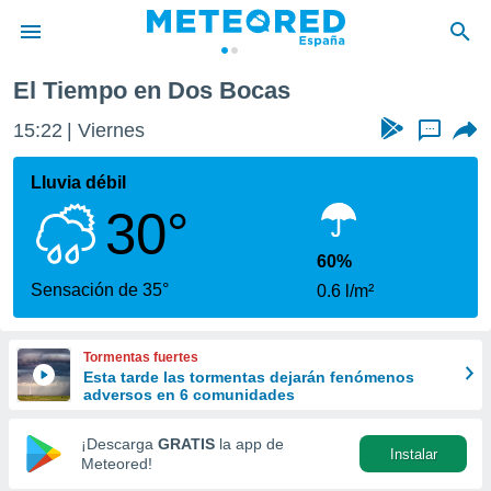
El Tiempo en Dos Bocas
privacidad
15:22
Viernes
...
o de
tiempo.com)
borado por
Lluvia débil
es para
30°
ue la
 que se
e calidad.
60%
eder a este
Sensación de 35°
0.6 l/m²
ediante las
opciones:
Tormentas fuertes
ookies y
Esta tarde las tormentas dejarán fenómenos
e forma
adversos en 6 comunidades
d digital
¡Descarga
GRATIS
la app de
Instalar
ada, basada
Meteored!
mación