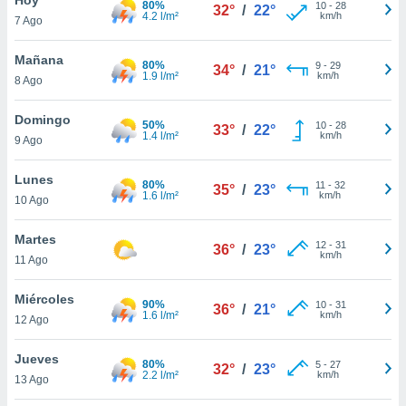
80%
10
-
28
32°
/
22°
4.2 l/m²
km/h
7 Ago
do en
 mismo.
sultar más
Mañana
80%
9
-
29
34°
/
21°
 en nuestra
1.9 l/m²
km/h
8 Ago
 Cookies
y
ualquier
Domingo
50%
10
-
28
33°
/
22°
1.4 l/m²
km/h
9 Ago
ento
 botón
ación de
Lunes
80%
11
-
32
35°
/
23°
kies
1.6 l/m²
km/h
10 Ago
 disponible
e nuestra
Martes
12
-
31
.
36°
/
23°
km/h
11 Ago
IVAMENTE,
Miércoles
90%
10
-
31
36°
/
21°
1.6 l/m²
km/h
12 Ago
as
 a cookies
Jueves
80%
5
-
27
32°
/
23°
2.2 l/m²
km/h
 no aceptar
13 Ago
ón de