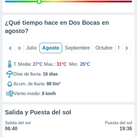
 seleccionar
o.
calización
precisa e
¿Qué tiempo hace en Dos Bocas en
ión mediante
agosto
?
, publicidad
yo
Junio
Julio
Agosto
Septiembre
Octubre
Noviemb
dos,
 publicidad
,
T. Media:
27°C
Max.:
31°C
Min:
25°C
ón de
Días de lluvia:
16
días
 desarrollo
s.
Acum. de lluvia:
88 l/m²
tros 1199
Viento medio:
8 km/h
ios
Salida y Puesta del sol
Salida del sol
Puesta del sol
06:40
19:36