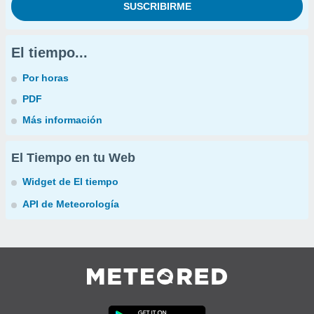
El tiempo...
Por horas
PDF
Más información
El Tiempo en tu Web
Widget de El tiempo
API de Meteorología