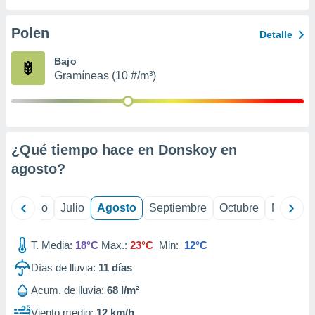
 seleccionar
o.
Polen
Detalle
calización
precisa e
Bajo
ión mediante
Gramíneas (10 #/m³)
, publicidad
dos,
 publicidad
,
¿Qué tiempo hace en Donskoy en
ón de
agosto
?
 desarrollo
s.
tros 1199
yo
Junio
Julio
Agosto
Septiembre
Octubre
Noviemb
ios
T. Media:
18°C
Max.:
23°C
Min:
12°C
Días de lluvia:
11
días
Acum. de lluvia:
68 l/m²
Viento medio:
12 km/h