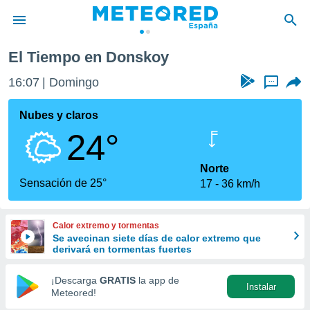
El Tiempo en Donskoy
privacidad
16:07
Domingo
...
o de
tiempo.com)
borado por
Nubes y claros
es para
24°
ue la
 que se
e calidad.
Norte
eder a este
Sensación de 25°
17
36 km/h
ediante las
opciones:
Calor extremo y tormentas
ookies y
Se avecinan siete días de calor extremo que
e forma
derivará en tormentas fuertes
d digital
¡Descarga
GRATIS
la app de
Instalar
ada, basada
Meteored!
mación