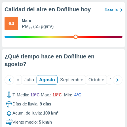
 seleccionar
o.
Calidad del aire en Doñihue hoy
Detalle
calización
precisa e
Mala
64
ión mediante
PM₂₅ (55 µg/m³)
, publicidad
dos,
 publicidad
¿Qué tiempo hace en Doñihue en
,
ón de
agosto
?
 desarrollo
s.
yo
Junio
Julio
Agosto
Septiembre
Octubre
Noviemb
tros 1199
ios
T. Media:
10°C
Max.:
16°C
Min:
4°C
Días de lluvia:
9
días
Acum. de lluvia:
100 l/m²
Viento medio:
5 km/h