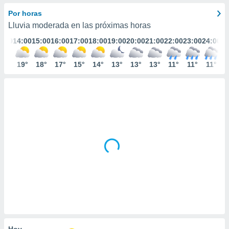
ediante
ecnologías
Por horas
nos permite
Lluvia moderada en las próximas horas
estra
3:00
14:00
15:00
16:00
17:00
18:00
19:00
20:00
21:00
22:00
23:00
24:00
ara seguir
e contenido
stándares
18°
19°
18°
17°
15°
14°
13°
13°
13°
11°
11°
11°
ACEPTAR
sin coste.
Y
CONTINUAR
 botón
continuar",
der a la
CONFIGURACIÓN
ndo la
 de todas
, ya sean
de nuestros
 nos
 y análisis
tamiento en
b, así como
un perfil
para
ublicidad y
Hoy