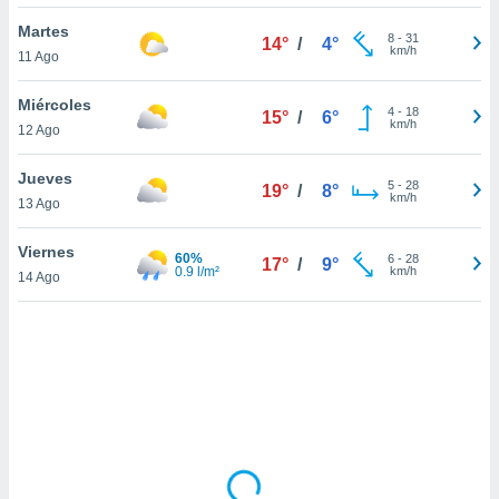
uedes
uestro sitio
Martes
8
-
31
14°
/
4°
.com. En
km/h
11 Ago
te
 de que
Miércoles
talarán
4
-
18
15°
/
6°
km/h
12 Ago
e sean
para
a
Jueves
5
-
28
19°
/
8°
por el sitio
km/h
13 Ago
o se
cookies para
Viernes
60%
6
-
28
17°
/
9°
0.9 l/m²
km/h
14 Ago
nto ni para
licidad o
ado, aunque
sualizar
general no
ada. Puedes
 instalación
y acceder a
io web a
ste abono