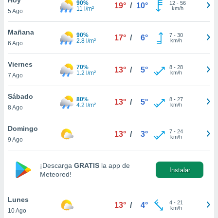
90%
12
-
56
19°
/
10°
11 l/m²
km/h
5 Ago
do en
 mismo.
sultar más
Mañana
90%
7
-
30
17°
/
6°
 en nuestra
2.8 l/m²
km/h
6 Ago
 Cookies
y
ualquier
Viernes
70%
8
-
28
13°
/
5°
1.2 l/m²
km/h
7 Ago
ento
 botón
ación de
Sábado
80%
8
-
27
13°
/
5°
kies
4.2 l/m²
km/h
8 Ago
 disponible
e nuestra
Domingo
7
-
24
.
13°
/
3°
km/h
9 Ago
IVAMENTE,
¡Descarga
GRATIS
la app de
Instalar
Meteored!
as
 a cookies
Lunes
 no aceptar
4
-
21
13°
/
4°
km/h
10 Ago
ón de