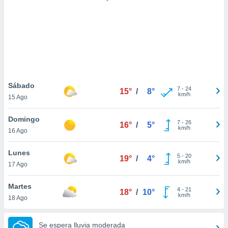
 botón
.
nto,
cios
kies,
ores únicos
Sábado
7
-
24
as similares
15°
/
8°
km/h
15 Ago
nar,
rocesar
Domingo
onales como
7
-
26
16°
/
5°
km/h
 este sitio
16 Ago
recciones IP
ficadores de
Lunes
5
-
20
19°
/
4°
 posible
km/h
17 Ago
s
 traten tus
Martes
nales en
4
-
21
18°
/
10°
km/h
 interés
18 Ago
go a lo que
nerte. Para
Se espera lluvia moderada
retirar su