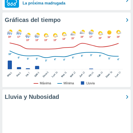
La próxima madrugada
ento u
 de datos
Gráficas del tiempo
er momento
ic en
o en
19°
17°
19°
17°
19°
16°
15°
15°
14°
13°
13°
13°
13°
 Cookies
en
eb.
10°
9°
8°
8°
6°
6°
5°
5°
5°
4°
4°
4°
y
3°
socios
el
16
10
17
9
15
11
12
13
14
8
5
6
7
Dom
Sáb
Dom
Mié
Jue
Vie
Lun
Mar
Lun
Sáb
Mié
Jue
Vie
to de
Máxima
Mínima
Lluvia
Lluvia y Nubosidad
la
 en un
 y/o acceder
 de datos
ara
 anuncios
ar perfiles