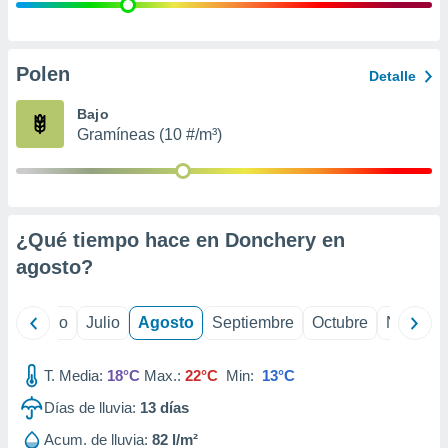
 seleccionar
o.
calización
precisa e
Polen
Detalle
ión mediante
Bajo
, publicidad
Gramíneas (10 #/m³)
dos,
 publicidad
,
ón de
¿Qué tiempo hace en Donchery en
 desarrollo
s.
agosto
?
tros 1199
ios
yo
Junio
Julio
Agosto
Septiembre
Octubre
Noviemb
T. Media:
18°C
Max.:
22°C
Min:
13°C
Días de lluvia:
13
días
Acum. de lluvia:
82 l/m²