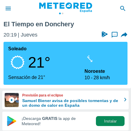
El Tiempo en Donchery
privacidad
20:19
Jueves
...
o de
tiempo.com)
borado por
Soleado
es para
21°
ue la
 que se
e calidad.
Noroeste
eder a este
Sensación de 21°
10
28 km/h
ediante las
opciones:
Previsión para el eclipse
ookies y
Samuel Biener avisa de posibles tormentas y de
e forma
un domo de calor en España
d digital
¡Descarga
GRATIS
la app de
Instalar
ada, basada
Meteored!
mación