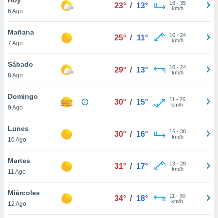
16
-
35
23°
/
13°
km/h
6 Ago
do en
 mismo.
sultar más
Mañana
10
-
24
25°
/
11°
 en nuestra
km/h
7 Ago
 Cookies
y
ualquier
Sábado
10
-
24
29°
/
13°
km/h
8 Ago
ento
 botón
ación de
Domingo
11
-
26
30°
/
15°
kies
km/h
9 Ago
 disponible
e nuestra
Lunes
16
-
38
.
30°
/
16°
km/h
10 Ago
IVAMENTE,
Martes
13
-
28
31°
/
17°
km/h
11 Ago
as
 a cookies
Miércoles
11
-
30
34°
/
18°
km/h
 no aceptar
12 Ago
ón de