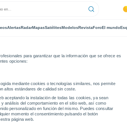
deos
Alertas
Radar
Mapas
Satélites
Modelos
Revista
Foro
El mundo
Esq
ofesionales para garantizar que la información que se ofrece es
entes opciones:
ecogida mediante cookies o tecnologías similares, nos permite
on altos estándares de calidad sin coste.
eb aceptando la instalación de todas las cookies, ya sean
 y análisis del comportamiento en el sitio web, así como
...
ntenido personalizado en función del mismo. Puedes consultar
alquier momento el consentimiento pulsando el botón
Por horas
uestra página web.
Intervalos nubosos en las
próximas horas