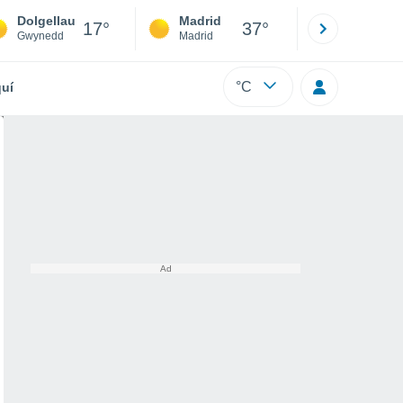
Dolgellau
Madrid
Barcelona
17°
37°
Gwynedd
Madrid
Barcelona
°C
uí