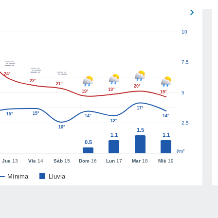
10
7.5
24°
22°
21°
20°
19°
19°
19°
5
17°
15°
15°
14°
14°
12°
2.5
10°
1.5
1.1
1.1
0.5
l/m²
Jue
13
Vie
14
Sáb
15
Dom
16
Lun
17
Mar
18
Mié
19
Mínima
Lluvia