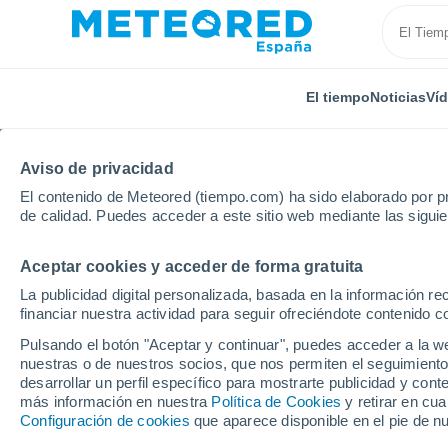
El tiempo
Noticias
Ví
Aviso de privacidad
El contenido de Meteored (tiempo.com) ha sido elaborado por pr
de calidad. Puedes acceder a este sitio web mediante las sigui
Aceptar cookies y acceder de forma gratuita
Inicio
Reino Unido
Gales
Dolgellau
La publicidad digital personalizada, basada en la información r
financiar nuestra actividad para seguir ofreciéndote contenido c
El Tiempo en Dolgellau
Pulsando el botón "Aceptar y continuar", puedes acceder a la w
nuestras o de nuestros socios, que nos permiten el seguimiento
18:07
Viernes
desarrollar un perfil específico para mostrarte publicidad y co
más información en nuestra
Política de Cookies
y retirar en cu
Configuración de cookies
que aparece disponible en el pie de n
Nubes y claros