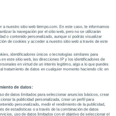
er a nuestro sitio web tiempo.com. En este caso, te informamos
/h
tizar la navegación por el sitio web, pero no se utilizarán
dad o contenido personalizado, aunque sí podrás visualizar
ción de cookies y acceder a nuestro sitio web a través de este
es, identificadores únicos o tecnologías similares para
n este sitio web, las direcciones IP y los identificadores de
rsonales en virtud de un interés legítimo, algo a lo que puedes
e nubosidad
Radar de lluvia
Satélites
Modelos
 al tratamiento de datos en cualquier momento haciendo clic en
miento de datos:
Lunes
Martes
Miércoles
Jueves
uso de datos limitados para seleccionar anuncios básicos, crear
10 Ago
11 Ago
12 Ago
13 Ago
ccionar la publicidad personalizada, crear un perfil para
ontenido personalizado, medir el rendimiento de la publicidad,
vés de estadísticas o a través de la combinación de datos
rvicios, uso de datos limitados con el objetivo de seleccionar el