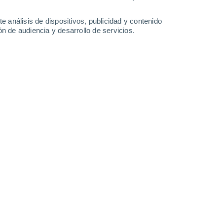
21°
/
13°
27°
/
9°
30°
/
12°
24°
/
15°
e análisis de dispositivos, publicidad y contenido
n de audiencia y desarrollo de servicios.
-
21
km/h
10
-
29
km/h
12
-
30
km/h
10
-
28
km/h
sto
s
Oeste
2 Bajo
°
11
-
30 km/h
FPS:
no
s
Oeste
1 Bajo
°
10
-
27 km/h
FPS:
no
Oeste
0 Bajo
°
7
-
24 km/h
FPS:
no
Suroeste
0 Bajo
°
3
-
18 km/h
FPS:
no