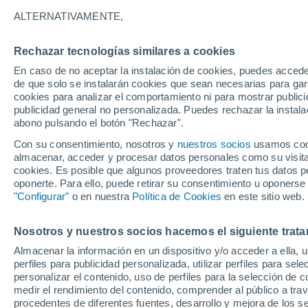
18°
ALTERNATIVAMENTE,
Rechazar tecnologías similares a cookies
Oeste
En caso de no aceptar la instalación de cookies, puedes acced
Sensación de 18°
10
-
27 km
de que solo se instalarán cookies que sean necesarias para garan
cookies para analizar el comportamiento ni para mostrar publici
publicidad general no personalizada. Puedes rechazar la instala
abono pulsando el botón "Rechazar".
Tormentas fuertes
Esta tarde las tormentas dejarán fenómenos
Con su consentimiento, nosotros y
nuestros socios
usamos cooki
adversos en 6 comunidades
almacenar, acceder y procesar datos personales como su visita e
cookies. Es posible que algunos proveedores traten tus datos pe
El Tiempo 1 - 7 días
Por horas
Actualidad
Mapa d
oponerte. Para ello, puede retirar su consentimiento u oponerse
"Configurar"
o en nuestra
Política de Cookies
en este sitio web.
Nosotros y nuestros socios hacemos el siguiente trata
Mañana
Domingo
Hoy
Almacenar la información en un dispositivo y/o acceder a ella, 
8 Ago
9 Ago
7 Ago
perfiles para publicidad personalizada, utilizar perfiles para sele
personalizar el contenido, uso de perfiles para la selección de c
medir el rendimiento del contenido, comprender al público a tra
procedentes de diferentes fuentes, desarrollo y mejora de los se
80%