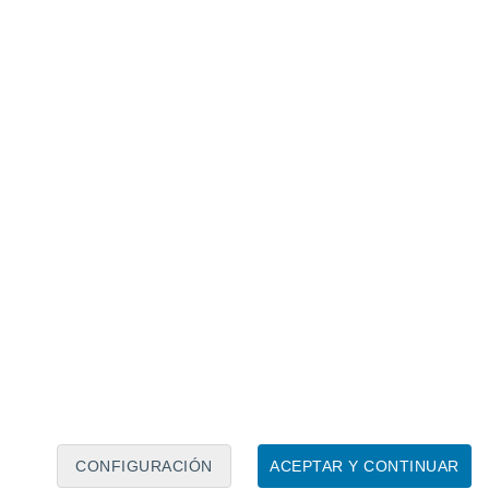
Calendario lunar
Lun
Mar
Mié
Jue
Vie
Sáb
Dom
7
8
9
10
11
12
13
14
15
16
17
18
19
20
CONFIGURACIÓN
ACEPTAR Y CONTINUAR