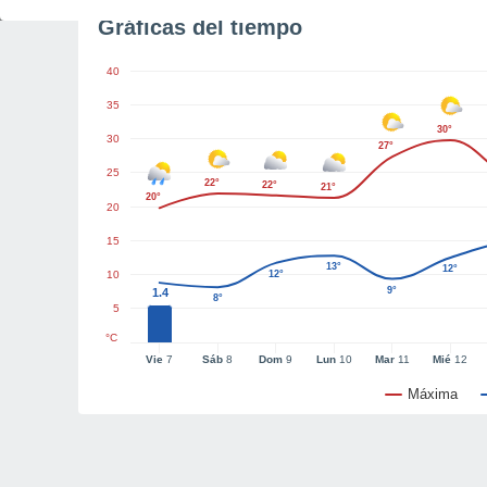
Gráficas del tiempo
40
35
30°
30
27°
25
22°
22°
21°
20°
20
15
13°
12°
10
12°
9°
1.4
8°
5
°C
Vie
7
Sáb
8
Dom
9
Lun
10
Mar
11
Mié
12
Máxima