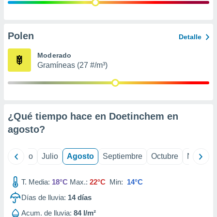
 seleccionar
o.
calización
precisa e
Polen
Detalle
ión mediante
Moderado
, publicidad
Gramíneas (27 #/m³)
dos,
 publicidad
,
ón de
¿Qué tiempo hace en Doetinchem en
 desarrollo
s.
agosto
?
tros 1199
ios
yo
Junio
Julio
Agosto
Septiembre
Octubre
Noviemb
T. Media:
18°C
Max.:
22°C
Min:
14°C
Días de lluvia:
14
días
Acum. de lluvia:
84 l/m²