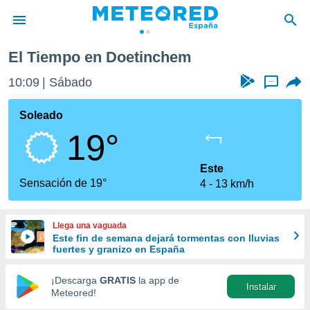
El Tiempo en Doetinchem
privacidad
10:09
Sábado
...
o de
tiempo.com)
borado por
Soleado
es para
19°
ue la
 que se
e calidad.
Este
eder a este
Sensación de 19°
4
13 km/h
ediante las
opciones:
Llega una vaguada
ookies y
Este fin de semana dejará tormentas con lluvias
e forma
fuertes y granizo en España
d digital
¡Descarga
GRATIS
la app de
Instalar
ada, basada
Meteored!
mación