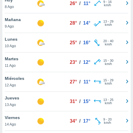
9
-
16
26°
/
11°
km/h
8 Ago
do en
 mismo.
sultar más
Mañana
13
-
29
28°
/
14°
 en nuestra
km/h
9 Ago
 Cookies
y
ualquier
Lunes
20
-
40
25°
/
16°
km/h
10 Ago
ento
 botón
ación de
Martes
15
-
30
23°
/
12°
kies
km/h
11 Ago
 disponible
e nuestra
Miércoles
15
-
29
.
27°
/
11°
km/h
12 Ago
IVAMENTE,
Jueves
13
-
25
31°
/
15°
km/h
13 Ago
as
 a cookies
Viernes
9
-
20
34°
/
17°
km/h
 no aceptar
14 Ago
ón de