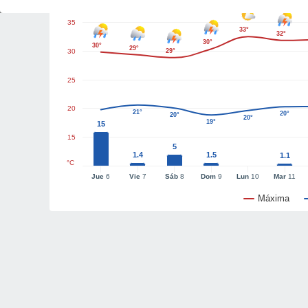
35
33°
32°
30°
30°
29°
30
29°
25
20
21°
20°
20°
20°
19°
15
15
5
1.4
1.5
1.1
°C
Jue
6
Vie
7
Sáb
8
Dom
9
Lun
10
Mar
11
Máxima