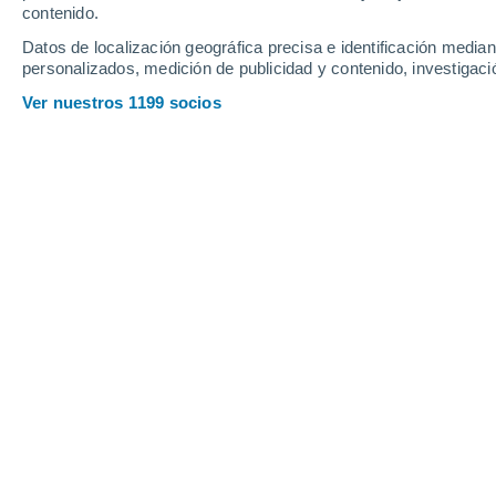
contenido.
12
-
26
km/h
8
-
29
km/h
9
12
-
33
km/h
Datos de localización geográfica precisa e identificación mediant
personalizados, medición de publicidad y contenido, investigació
El tiempo en Dockery - NC hoy
, 6 de
Ver nuestros 1199 socios
Tormenta
80%
24°
17:00
3.8 l/m²
Sensación T.
24
Tormenta
90%
22°
18:00
7.8 l/m²
Sensación T.
20
Lluvia débil
90%
22°
19:00
1.8 l/m²
Sensación T.
19
Lluvia débil
40%
22°
20:00
0.1 l/m²
Sensación T.
22
Nubes y claros
22°
21:00
Sensación T.
22