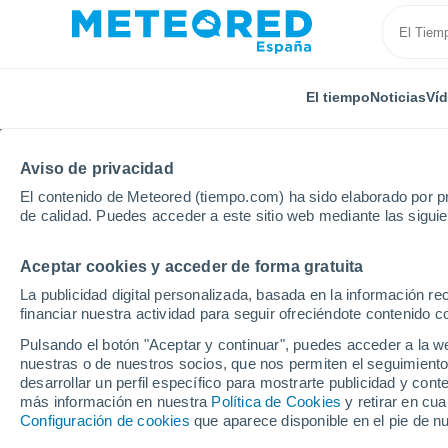
El tiempo
Noticias
Ví
Aviso de privacidad
El contenido de Meteored (tiempo.com) ha sido elaborado por pr
de calidad. Puedes acceder a este sitio web mediante las sigui
Aceptar cookies y acceder de forma gratuita
Inicio
Estados Unidos
Carolina del Norte
Docke
La publicidad digital personalizada, basada en la información r
financiar nuestra actividad para seguir ofreciéndote contenido c
El Tiempo en Dockery 
Pulsando el botón "Aceptar y continuar", puedes acceder a la w
nuestras o de nuestros socios, que nos permiten el seguimiento
23:36
Jueves
desarrollar un perfil específico para mostrarte publicidad y co
más información en nuestra
Política de Cookies
y retirar en cu
Configuración de cookies
que aparece disponible en el pie de n
Parcialmente nuboso