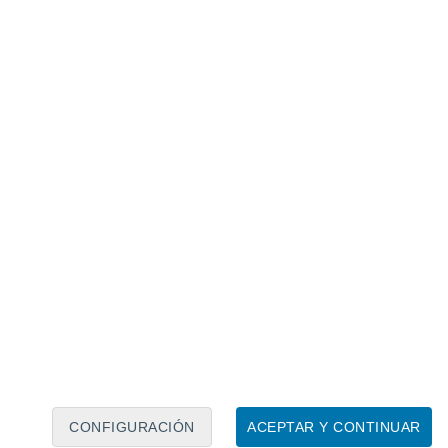
Calendario lunar
Lun
Mar
Mié
Jue
Vie
Sáb
Dom
6
7
8
9
10
11
12
13
14
15
16
17
18
19
CONFIGURACIÓN
ACEPTAR Y CONTINUAR
75