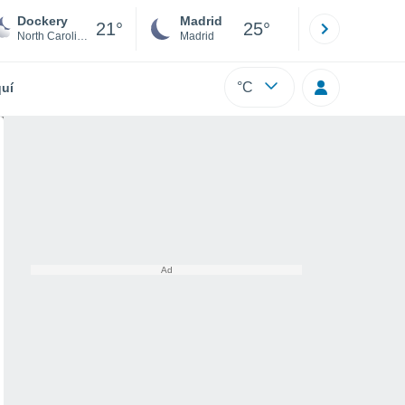
Dockery
Madrid
Barcelona
21°
25°
North Carolina
Madrid
Barcelona
°C
uí