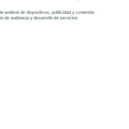
-
23
km/h
8
-
20
km/h
10
-
26
km/h
13
-
32
km/h
e análisis de dispositivos, publicidad y contenido
n de audiencia y desarrollo de servicios.
 agosto
Sur
3 Medio
°
5
-
25 km/h
FPS:
6-10
Suroeste
1 Bajo
°
8
-
29 km/h
FPS:
no
Noroeste
0 Bajo
°
6
-
16 km/h
FPS:
no
Oeste
0 Bajo
°
6
-
15 km/h
FPS:
no
Oeste
0 Bajo
°
3
-
12 km/h
FPS:
no