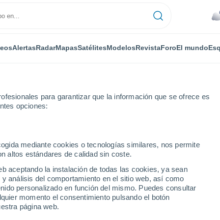
deos
Alertas
Radar
Mapas
Satélites
Modelos
Revista
Foro
El mundo
Esq
ofesionales para garantizar que la información que se ofrece es
entes opciones:
ry
ecogida mediante cookies o tecnologías similares, nos permite
on altos estándares de calidad sin coste.
- NC
eb aceptando la instalación de todas las cookies, ya sean
 y análisis del comportamiento en el sitio web, así como
...
ntenido personalizado en función del mismo. Puedes consultar
alquier momento el consentimiento pulsando el botón
Por horas
uestra página web.
Cielos cubiertos en las próximas
horas