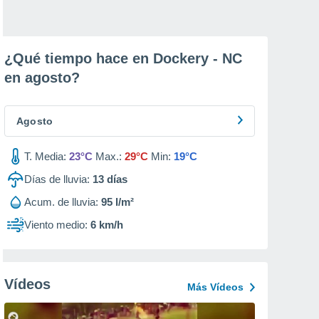
¿Qué tiempo hace en Dockery - NC
en
agosto
?
Agosto
T. Media:
23°C
Max.:
29°C
Min:
19°C
Días de lluvia:
13
días
Acum. de lluvia:
95 l/m²
Viento medio:
6 km/h
Vídeos
Más Vídeos