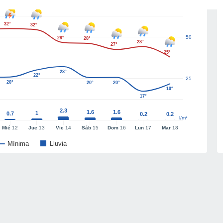
32°
32°
50
29°
28°
28°
27°
25°
23°
22°
25
20°
20°
20°
19°
17°
2.3
1.6
1.6
1
0.7
0.2
0.2
l/m²
Mié
12
Jue
13
Vie
14
Sáb
15
Dom
16
Lun
17
Mar
18
Mínima
Lluvia