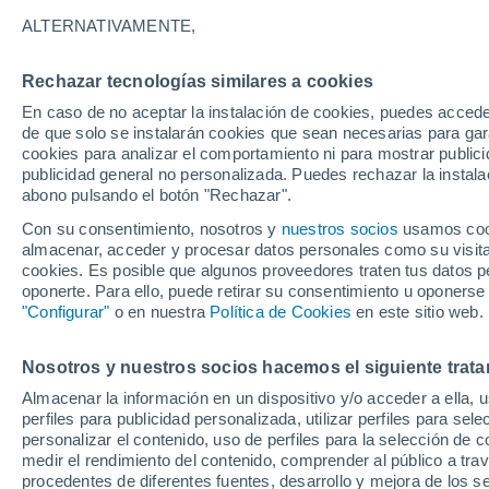
21°
ALTERNATIVAMENTE,
Rechazar tecnologías similares a cookies
Menguant
En caso de no aceptar la instalación de cookies, puedes acced
Iluminada
Sensación de 21°
de que solo se instalarán cookies que sean necesarias para garan
cookies para analizar el comportamiento ni para mostrar publici
publicidad general no personalizada. Puedes rechazar la instala
abono pulsando el botón "Rechazar".
El Tiempo 1 - 7 días
Por horas
Actualidad
Mapa de
Con su consentimiento, nosotros y
nuestros socios
usamos cooki
almacenar, acceder y procesar datos personales como su visita e
cookies. Es posible que algunos proveedores traten tus datos pe
oponerte. Para ello, puede retirar su consentimiento u oponerse
Mañana
Sábado
D
Hoy
"Configurar"
o en nuestra
Política de Cookies
en este sitio web.
7 Ago
8 Ago
6 Ago
Nosotros y nuestros socios hacemos el siguiente trata
Almacenar la información en un dispositivo y/o acceder a ella, 
80%
90%
90%
perfiles para publicidad personalizada, utilizar perfiles para sele
1.4 l/m²
5 l/m²
15 l/m²
personalizar el contenido, uso de perfiles para la selección de c
29°
/
21°
29°
/
20°
30°
/
20°
medir el rendimiento del contenido, comprender al público a tra
procedentes de diferentes fuentes, desarrollo y mejora de los se