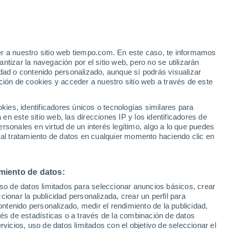
e
er a nuestro sitio web tiempo.com. En este caso, te informamos
:
44%
tizar la navegación por el sitio web, pero no se utilizarán
dad o contenido personalizado, aunque sí podrás visualizar
ción de cookies y acceder a nuestro sitio web a través de este
 lluvia
Radar de lluvia
Satélites
Modelos
es, identificadores únicos o tecnologías similares para
n este sitio web, las direcciones IP y los identificadores de
rsonales en virtud de un interés legítimo, algo a lo que puedes
 al tratamiento de datos en cualquier momento haciendo clic en
omingo
Lunes
Martes
Miércoles
9 Ago
10 Ago
11 Ago
12 Ago
miento de datos:
uso de datos limitados para seleccionar anuncios básicos, crear
70%
60%
70%
ccionar la publicidad personalizada, crear un perfil para
1.5 l/m²
1.1 l/m²
0.7 l/m²
ontenido personalizado, medir el rendimiento de la publicidad,
30°
/
19°
33°
/
20°
32°
/
20°
32°
/
20°
vés de estadísticas o a través de la combinación de datos
rvicios, uso de datos limitados con el objetivo de seleccionar el