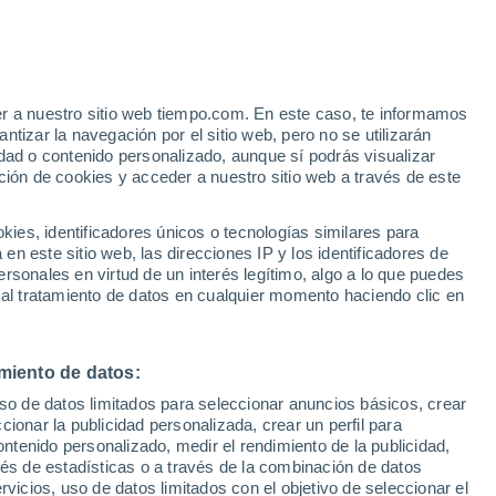
er a nuestro sitio web tiempo.com. En este caso, te informamos
h
tizar la navegación por el sitio web, pero no se utilizarán
dad o contenido personalizado, aunque sí podrás visualizar
ción de cookies y acceder a nuestro sitio web a través de este
es, identificadores únicos o tecnologías similares para
n este sitio web, las direcciones IP y los identificadores de
rsonales en virtud de un interés legítimo, algo a lo que puedes
e nubosidad
Radar de lluvia
Satélites
Modelos
 al tratamiento de datos en cualquier momento haciendo clic en
miento de datos:
iércoles
Jueves
Viernes
Sábado
uso de datos limitados para seleccionar anuncios básicos, crear
12 Ago
13 Ago
14 Ago
15 Ago
ccionar la publicidad personalizada, crear un perfil para
ontenido personalizado, medir el rendimiento de la publicidad,
vés de estadísticas o a través de la combinación de datos
rvicios, uso de datos limitados con el objetivo de seleccionar el