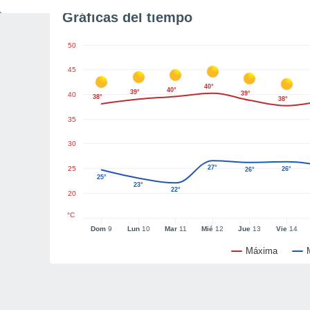
Gráficas del tiempo
50
45
40°
40°
39°
39°
40
38°
38°
35
30
27°
25
26°
26°
25°
23°
22°
20
°C
Dom
9
Lun
10
Mar
11
Mié
12
Jue
13
Vie
14
Máxima