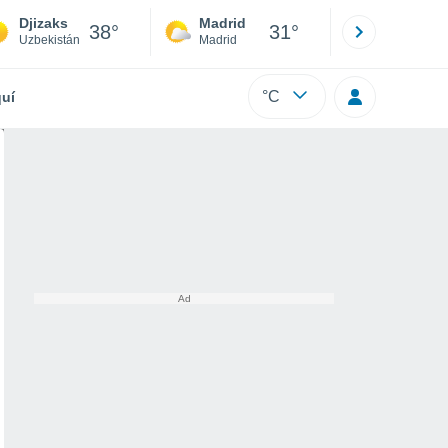
Djizaks
Madrid
Barcelona
38°
31°
Uzbekistán
Madrid
Barcelona
°C
uí