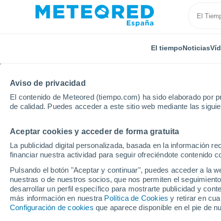
El tiempo
Noticias
Ví
Aviso de privacidad
El contenido de Meteored (tiempo.com) ha sido elaborado por pr
de calidad. Puedes acceder a este sitio web mediante las sigui
Aceptar cookies y acceder de forma gratuita
Inicio
Uzbekistán
Djizak
La publicidad digital personalizada, basada en la información r
financiar nuestra actividad para seguir ofreciéndote contenido c
El Tiempo en Djizak
Pulsando el botón "Aceptar y continuar", puedes acceder a la w
nuestras o de nuestros socios, que nos permiten el seguimiento
14:48
Domingo
desarrollar un perfil específico para mostrarte publicidad y co
más información en nuestra
Política de Cookies
y retirar en cu
Configuración de cookies
que aparece disponible en el pie de n
Soleado