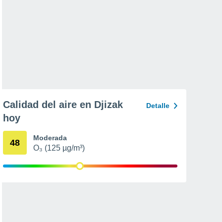
Calidad del aire en Djizak
Detalle
hoy
Moderada
48
O₃ (125 µg/m³)