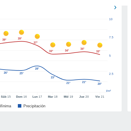
10
7.5
39°
39°
37°
34°
34°
33°
33°
5
28°
26°
25°
2.5
23°
21°
21°
20°
l/m²
Sáb
15
Dom
16
Lun
17
Mar
18
Mié
19
Jue
20
Vie
21
Mínima
Precipitación