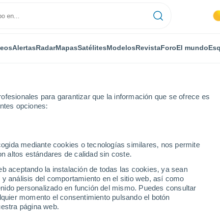
deos
Alertas
Radar
Mapas
Satélites
Modelos
Revista
Foro
El mundo
Esq
ofesionales para garantizar que la información que se ofrece es
entes opciones:
ecogida mediante cookies o tecnologías similares, nos permite
on altos estándares de calidad sin coste.
eb aceptando la instalación de todas las cookies, ya sean
 y análisis del comportamiento en el sitio web, así como
...
ntenido personalizado en función del mismo. Puedes consultar
alquier momento el consentimiento pulsando el botón
Por horas
uestra página web.
Intervalos nubosos en las
próximas horas