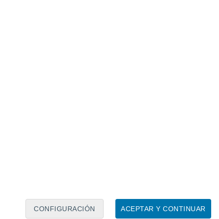
Calendario lunar
Lun
Mar
Mié
Jue
Vie
Sáb
Dom
9
10
11
12
13
14
15
16
17
18
19
20
21
22
CONFIGURACIÓN
ACEPTAR Y CONTINUAR