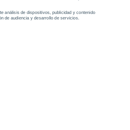
40°
/
27°
39°
/
26°
38°
/
26°
39°
/
26°
e análisis de dispositivos, publicidad y contenido
n de audiencia y desarrollo de servicios.
-
27
km/h
14
-
35
km/h
14
-
36
km/h
12
-
33
km/h
Norte
5 Medio
°
4
-
21 km/h
FPS:
6-10
Noreste
3 Medio
°
6
-
22 km/h
FPS:
6-10
Este
1 Bajo
°
5
-
23 km/h
FPS:
no
Noreste
1 Bajo
°
3
-
22 km/h
FPS:
no