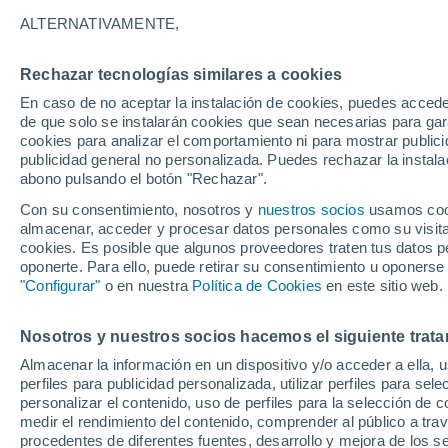
38°
ALTERNATIVAMENTE,
Rechazar tecnologías similares a cookies
Norte
En caso de no aceptar la instalación de cookies, puedes acced
Sensación de 36°
4
-
21 km/
de que solo se instalarán cookies que sean necesarias para garan
cookies para analizar el comportamiento ni para mostrar publici
publicidad general no personalizada. Puedes rechazar la instala
abono pulsando el botón "Rechazar".
Calor extremo y tormentas
Se avecinan siete días de calor extremo que
Con su consentimiento, nosotros y
nuestros socios
usamos cooki
derivará en tormentas fuertes
almacenar, acceder y procesar datos personales como su visita e
cookies. Es posible que algunos proveedores traten tus datos pe
El Tiempo 1 - 7 días
Por horas
Actualidad
Mapa d
oponerte. Para ello, puede retirar su consentimiento u oponerse
"Configurar"
o en nuestra
Política de Cookies
en este sitio web.
Nosotros y nuestros socios hacemos el siguiente trata
Mañana
Martes
M
Hoy
Almacenar la información en un dispositivo y/o acceder a ella, 
10 Ago
11 Ago
9 Ago
perfiles para publicidad personalizada, utilizar perfiles para sele
personalizar el contenido, uso de perfiles para la selección de c
medir el rendimiento del contenido, comprender al público a tra
procedentes de diferentes fuentes, desarrollo y mejora de los se