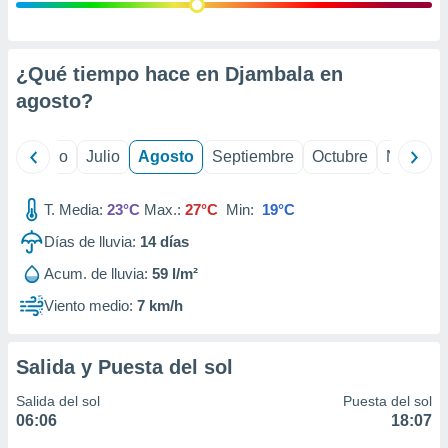
 seleccionar
o.
calización
precisa e
¿Qué tiempo hace en Djambala en
ión mediante
agosto
?
, publicidad
yo
Junio
Julio
Agosto
Septiembre
Octubre
Noviemb
dos,
 publicidad
,
T. Media:
23°C
Max.:
27°C
Min:
19°C
ón de
Días de lluvia:
14
días
 desarrollo
s.
Acum. de lluvia:
59 l/m²
tros 1199
Viento medio:
7 km/h
ios
Salida y Puesta del sol
Salida del sol
Puesta del sol
06:06
18:07