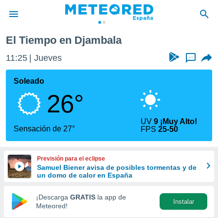
El Tiempo en Djambala
privacidad
11:25
Jueves
...
o de
tiempo.com)
borado por
Soleado
es para
26°
ue la
 que se
e calidad.
UV
9 ¡Muy Alto!
eder a este
Sensación de 27°
FPS
25-50
ediante las
opciones:
Previsión para el eclipse
ookies y
Samuel Biener avisa de posibles tormentas y de
e forma
un domo de calor en España
d digital
¡Descarga
GRATIS
la app de
Instalar
ada, basada
Meteored!
mación