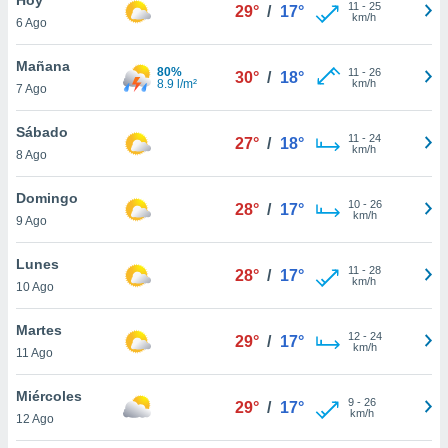
11
-
25
29°
/
17°
km/h
6 Ago
do en
 mismo.
sultar más
Mañana
80%
11
-
26
30°
/
18°
 en nuestra
8.9 l/m²
km/h
7 Ago
 Cookies
y
ualquier
Sábado
11
-
24
27°
/
18°
km/h
8 Ago
ento
 botón
ación de
Domingo
10
-
26
28°
/
17°
kies
km/h
9 Ago
 disponible
e nuestra
Lunes
11
-
28
.
28°
/
17°
km/h
10 Ago
IVAMENTE,
Martes
12
-
24
29°
/
17°
km/h
11 Ago
as
 a cookies
Miércoles
9
-
26
29°
/
17°
km/h
 no aceptar
12 Ago
ón de