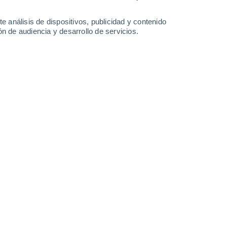
0.2 l/m²
32°
/
17°
28°
/
17°
27°
/
14°
33°
/
17°
e análisis de dispositivos, publicidad y contenido
n de audiencia y desarrollo de servicios.
-
41
km/h
17
-
40
km/h
15
-
32
km/h
14
-
27
km/h
o
Suroeste
0 Bajo
11
-
19 km/h
FPS:
no
Suroeste
0 Bajo
11
-
18 km/h
FPS:
no
uboso
Suroeste
0 Bajo
10
-
19 km/h
FPS:
no
Suroeste
1 Bajo
10
-
21 km/h
FPS:
no