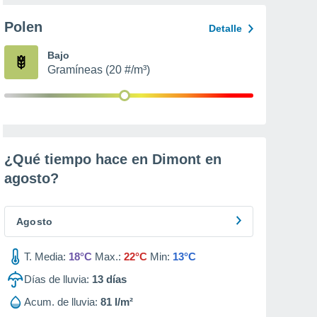
Polen
Detalle
Bajo
Gramíneas (20 #/m³)
¿Qué tiempo hace en Dimont en
agosto
?
Agosto
T. Media:
18°C
Max.:
22°C
Min:
13°C
Días de lluvia:
13
días
Acum. de lluvia:
81 l/m²