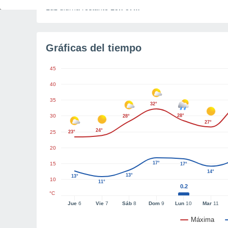
Luz diurna restante
15h 57m
Gráficas del tiempo
45
40
35
32°
30
28°
28°
27°
24°
25
23°
20
17°
15
17°
14°
13°
13°
10
11°
0.2
°C
Jue
6
Vie
7
Sáb
8
Dom
9
Lun
10
Mar
11
Máxima