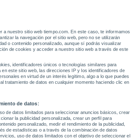
er a nuestro sitio web tiempo.com. En este caso, te informamos
/h
tizar la navegación por el sitio web, pero no se utilizarán
dad o contenido personalizado, aunque sí podrás visualizar
ción de cookies y acceder a nuestro sitio web a través de este
s y
es, identificadores únicos o tecnologías similares para
n este sitio web, las direcciones IP y los identificadores de
rsonales en virtud de un interés legítimo, algo a lo que puedes
e nubosidad
Radar de lluvia
Satélites
Modelos
 al tratamiento de datos en cualquier momento haciendo clic en
miento de datos:
omingo
Lunes
Martes
Miércoles
uso de datos limitados para seleccionar anuncios básicos, crear
9 Ago
10 Ago
11 Ago
12 Ago
ccionar la publicidad personalizada, crear un perfil para
ontenido personalizado, medir el rendimiento de la publicidad,
vés de estadísticas o a través de la combinación de datos
rvicios, uso de datos limitados con el objetivo de seleccionar el
30%