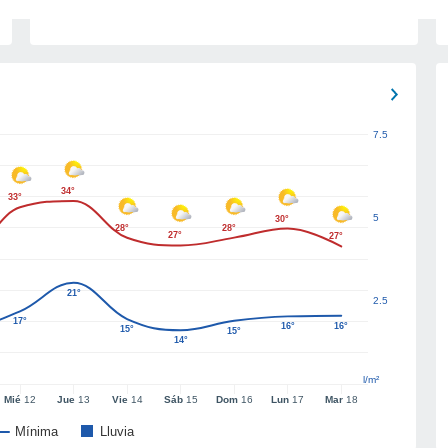
7.5
34°
33°
5
30°
28°
28°
27°
27°
21°
2.5
17°
16°
16°
15°
15°
14°
l/m²
Mié
12
Jue
13
Vie
14
Sáb
15
Dom
16
Lun
17
Mar
18
Mínima
Lluvia