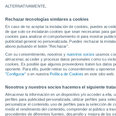
13°
ALTERNATIVAMENTE,
Rechazar tecnologías similares a cookies
Suroeste
En caso de no aceptar la instalación de cookies, puedes acced
Sensación de 13°
11
-
19 km
de que solo se instalarán cookies que sean necesarias para garan
cookies para analizar el comportamiento ni para mostrar publici
publicidad general no personalizada. Puedes rechazar la instala
abono pulsando el botón "Rechazar".
Atención al fin de semana
España podrá registrar tormentas muy fuerte
Con su consentimiento, nosotros y
nuestros socios
usamos cooki
con fenómenos adversos
almacenar, acceder y procesar datos personales como su visita e
cookies. Es posible que algunos proveedores traten tus datos pe
El Tiempo 1 - 7 días
Por horas
Actualidad
Mapa d
oponerte. Para ello, puede retirar su consentimiento u oponerse
"Configurar"
o en nuestra
Política de Cookies
en este sitio web.
Nosotros y nuestros socios hacemos el siguiente trata
Mañana
Sábado
D
Hoy
Almacenar la información en un dispositivo y/o acceder a ella, 
7 Ago
8 Ago
6 Ago
perfiles para publicidad personalizada, utilizar perfiles para sele
personalizar el contenido, uso de perfiles para la selección de c
medir el rendimiento del contenido, comprender al público a tra
procedentes de diferentes fuentes, desarrollo y mejora de los se