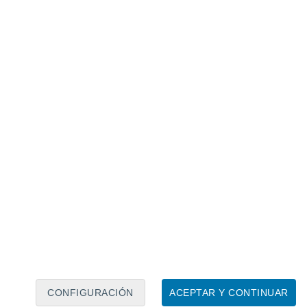
Calendario lunar
Lun
Mar
Mié
Jue
Vie
Sáb
Dom
6
7
8
9
10
11
12
13
14
15
16
17
18
19
CONFIGURACIÓN
ACEPTAR Y CONTINUAR