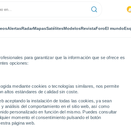
deos
Alertas
Radar
Mapas
Satélites
Modelos
Revista
Foro
El mundo
Esq
ofesionales para garantizar que la información que se ofrece es
entes opciones:
ecogida mediante cookies o tecnologías similares, nos permite
on altos estándares de calidad sin coste.
eb aceptando la instalación de todas las cookies, ya sean
 y análisis del comportamiento en el sitio web, así como
...
ntenido personalizado en función del mismo. Puedes consultar
alquier momento el consentimiento pulsando el botón
Por horas
uestra página web.
Cielos nubosos en las próximas
horas