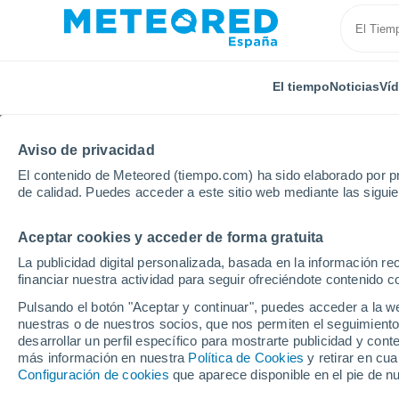
El tiempo
Noticias
Ví
Aviso de privacidad
El contenido de Meteored (tiempo.com) ha sido elaborado por pr
de calidad. Puedes acceder a este sitio web mediante las sigui
Aceptar cookies y acceder de forma gratuita
Inicio
Francia
Alta Francia
Norte
Dimont
La publicidad digital personalizada, basada en la información r
financiar nuestra actividad para seguir ofreciéndote contenido c
El Tiempo en Dimont
Pulsando el botón "Aceptar y continuar", puedes acceder a la w
nuestras o de nuestros socios, que nos permiten el seguimiento
06:00
Jueves
desarrollar un perfil específico para mostrarte publicidad y co
más información en nuestra
Política de Cookies
y retirar en cu
Configuración de cookies
que aparece disponible en el pie de n
Soleado